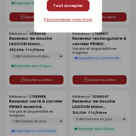
Disponible sous 10 jours
Tout accepter
Ajouter au devis
Ajouter au devis
Personnaliser mes choix
Référence :
30166046
Référence :
27588871
Enregistrer
Enregistrer
Receveur de douche
Receveur rectangulaire à
comme
comme
LAGOON blanc
carreler PRIMO
liste
liste
Voir prix et disponibilité en
antidérapant - 80 x 80
polystyrène extrudé
283,00€
TTC/Pièce
magasin
Déclinaison
cm
centré haut.4cm
Disponible sur commande
larg.90cm long.140cm
Disponible sous 10 jours
Ajouter au devis
Ajouter au devis
Référence :
27588888
Référence :
30166047
Enregistrer
Enregistrer
Receveur carré à carreler
Receveur de douche
comme
comme
PRIMO excentré
LAGOON blanc
liste
liste
Voir prix et disponibilité en
polystyrène extrudé
antidérapant - 90 x 90
314,00€
TTC/Pièce
magasin
Déclinaison
haut.4cm larg.120cm
cm
Déclinaison
long.120cm
Disponible sous 10 jours
Disponible sur commande