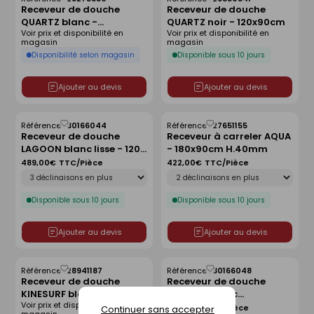
Enregistrer
Enregistrer
Receveur de douche
Receveur de douche
comme
comme
QUARTZ blanc -
QUARTZ noir - 120x90cm
liste
liste
Voir prix et disponibilité en
Voir prix et disponibilité en
160x90cm
magasin
magasin
Disponibilité selon magasin
Disponible sous 10 jours
Ajouter au devis
Ajouter au devis
Référence :
30166044
Référence :
27651155
Enregistrer
Enregistrer
Receveur de douche
Receveur à carreler AQUA
comme
comme
LAGOON blanc lisse - 120 x
- 180x90cm H.40mm
liste
liste
90 cm
489,00€
TTC/Pièce
422,00€
TTC/Pièce
Déclinaison
Déclinaison
Disponible sous 10 jours
Disponible sous 10 jours
Ajouter au devis
Ajouter au devis
Référence :
28941187
Référence :
30166048
Enregistrer
Enregistrer
Receveur de douche
Receveur de douche
comme
comme
KINESURF blanc -
LAGOON blanc
liste
liste
Voir prix et disponibilité en
80x80cm
antidérapant - 120 x 80
489,00€
TTC/Pièce
Continuer sans accepter