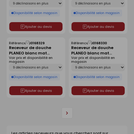
Déclinaison
Déclinaison
Disponibilité selon magasin
Disponibilité selon magasin
Ajouter au devis
Ajouter au devis
Référence :
30168329
Référence :
30168330
Enregistrer
Enregistrer
Receveur de douche
Receveur de douche
comme
comme
PLANEO blanc mat
PLANEO blanc mat
liste
liste
Voir prix et disponibilité en
Voir prix et disponibilité en
antidérapant - 90 x 90
antidérapant - 120 x 80
magasin
magasin
cm
cm
Déclinaison
Déclinaison
Disponibilité selon magasin
Disponibilité selon magasin
Ajouter au devis
Ajouter au devis
Page
suivante
Les articles receveurs que vous cherchez sont sur