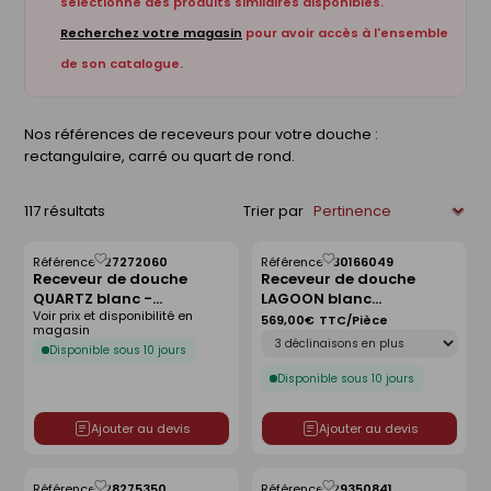
sélectionné des produits similaires disponibles.
Recherchez votre magasin
pour avoir accès à l'ensemble
de son catalogue.
Nos références de receveurs pour votre douche :
rectangulaire, carré ou quart de rond.
117 résultats
Trier par
Référence :
27272060
Référence :
30166049
Enregistrer
Enregistrer
Receveur de douche
Receveur de douche
comme
comme
QUARTZ blanc -
LAGOON blanc
liste
liste
Voir prix et disponibilité en
120x80cm
antidérapant - 120 x 90
569,00€
TTC/Pièce
magasin
Déclinaison
cm
Disponible sous 10 jours
Disponible sous 10 jours
Ajouter au devis
Ajouter au devis
Référence :
28275350
Référence :
29350841