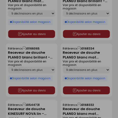
PLANEO blanc mat
PLANEO blanc brillant -
liste
liste
Voir prix et disponibilité en
Voir prix et disponibilité en
antidérapant - 180 x 80
120 x 90 cm
magasin
magasin
cm
Déclinaison
Déclinaison
Disponibilité selon magasin
Disponibilité selon magasin
Ajouter au devis
Ajouter au devis
Référence :
30166065
Référence :
30168334
Enregistrer
Enregistrer
Receveur de douche
Receveur de douche
comme
comme
PLANEO blanc brillant -
PLANEO blanc mat
liste
liste
Voir prix et disponibilité en
Voir prix et disponibilité en
180 x 90 cm
antidérapant - 160 x 80
magasin
magasin
cm
Déclinaison
Déclinaison
Disponibilité selon magasin
Disponibilité selon magasin
Ajouter au devis
Ajouter au devis
Référence :
30544731
Référence :
30168332
Enregistrer
Enregistrer
Receveur de douche
Receveur de douche
comme
comme
KINESURF NOVA lin -
PLANEO blanc mat
liste
liste
Voir prix et disponibilité en