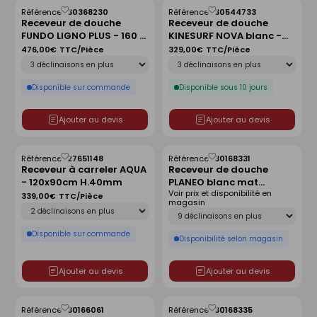
Référence :
30368230
Référence :
30544733
Enregistrer
Enregistrer
Receveur de douche
Receveur de douche
comme
comme
FUNDO LIGNO PLUS - 160 x
KINESURF NOVA blanc -
liste
liste
90 cm
90x90 cm
476,00€
TTC/Pièce
329,00€
TTC/Pièce
Déclinaison
Déclinaison
Disponible sur commande
Disponible sous 10 jours
Ajouter au devis
Ajouter au devis
Référence :
27651148
Référence :
30168331
Enregistrer
Enregistrer
Receveur à carreler AQUA
Receveur de douche
comme
comme
- 120x90cm H.40mm
PLANEO blanc mat
liste
liste
Voir prix et disponibilité en
antidérapant - 120 x 90
339,00€
TTC/Pièce
magasin
Déclinaison
cm
Déclinaison
Disponible sur commande
Disponibilité selon magasin
Ajouter au devis
Ajouter au devis
Référence :
30166061
Référence :
30168335
Enregistrer
Enregistrer