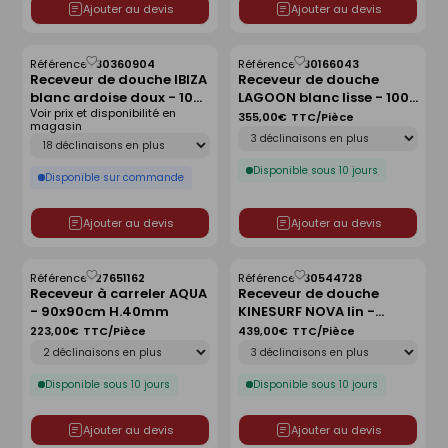
Ajouter au devis
Ajouter au devis
Référence :
30360904
Référence :
30166043
Enregistrer
Enregistrer
Receveur de douche IBIZA
Receveur de douche
comme
comme
blanc ardoise doux - 100
LAGOON blanc lisse - 100
liste
liste
Voir prix et disponibilité en
x 100 cm
x 80 cm
355,00€
TTC/Pièce
magasin
Déclinaison
Déclinaison
Disponible sous 10 jours
Disponible sur commande
Ajouter au devis
Ajouter au devis
Référence :
27651162
Référence :
30544728
Enregistrer
Enregistrer
Receveur à carreler AQUA
Receveur de douche
comme
comme
- 90x90cm H.40mm
KINESURF NOVA lin -
liste
liste
120x90 cm
223,00€
TTC/Pièce
439,00€
TTC/Pièce
Déclinaison
Déclinaison
Disponible sous 10 jours
Disponible sous 10 jours
Ajouter au devis
Ajouter au devis