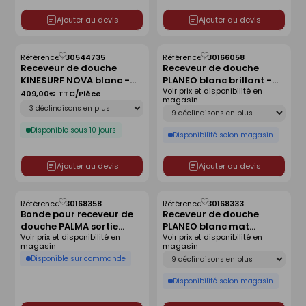
Ajouter au devis
Ajouter au devis
Référence :
30544735
Référence :
30166058
Enregistrer
Enregistrer
Receveur de douche
Receveur de douche
comme
comme
KINESURF NOVA blanc -
PLANEO blanc brillant -
liste
liste
Voir prix et disponibilité en
140x90 cm
120 x 80 cm
409,00€
TTC/Pièce
magasin
Déclinaison
Déclinaison
Disponible sous 10 jours
Disponibilité selon magasin
Ajouter au devis
Ajouter au devis
Référence :
30168358
Référence :
30168333
Enregistrer
Enregistrer
Bonde pour receveur de
Receveur de douche
comme
comme
douche PALMA sortie
PLANEO blanc mat
liste
liste
Voir prix et disponibilité en
Voir prix et disponibilité en
horizontale sans capot
antidérapant - 140 x 90
magasin
magasin
cm
Déclinaison
Disponible sur commande
Disponibilité selon magasin