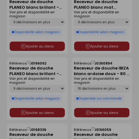
Receveur de douche
Receveur de douche
comme
comme
PLANEO blanc brillant -
PLANEO blanc mat
liste
liste
Voir prix et disponibilité en
Voir prix et disponibilité en
140 x 90 cm
antidérapant - 160 x 90
magasin
magasin
cm
Déclinaison
Déclinaison
Disponibilité selon magasin
Disponibilité selon magasin
Ajouter au devis
Ajouter au devis
Référence :
30166062
Référence :
30360894
Enregistrer
Enregistrer
Receveur de douche
Receveur de douche IBIZA
comme
comme
PLANEO blanc brillant -
blanc ardoise doux - 80 x
liste
liste
Voir prix et disponibilité en
Voir prix et disponibilité en
160 x 80 cm
120 cm
magasin
magasin
Déclinaison
Déclinaison
Disponibilité selon magasin
Disponible sur commande
Ajouter au devis
Ajouter au devis
Référence :
30168336
Référence :
30166059
Enregistrer
Enregistrer
Receveur de douche
Receveur de douche
comme
comme