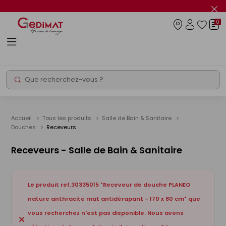
Panneau de gestion des cookies
Fer
le
0
flas
Connexio
info
Rechercher
Chantier express
Accueil
Tous les produits
Salle de Bain & Sanitaire
Douches
Receveurs
Receveurs - Salle de Bain & Sanitaire
Le produit ref.30335015 "Receveur de douche PLANEO
nature anthracite mat antidérapant - 170 x 80 cm" que
vous recherchez n'est pas disponible. Nous avons