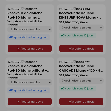
Référence :
30168337
Référence :
30544734
Enregistrer
Enregistrer
Receveur de douche
Receveur de douche
comme
comme
PLANEO blanc mat
KINESURF NOVA blanc -
liste
liste
Voir prix et disponibilité en
antidérapant - 180 x 90
120x90 cm
359,00€
TTC/Pièce
magasin
Déclinaison
cm
Déclinaison
Disponible sous 10 jours
Disponibilité selon magasin
Ajouter au devis
Ajouter au devis
Référence :
30166056
Référence :
30002877
Enregistrer
Enregistrer
Receveur de douche
Receveur de douche
comme
comme
PLANEO blanc brillant -
CASCADE blanc - 120 x 90
liste
liste
Voir prix et disponibilité en
80 x 80 cm
cm
369,00€
TTC/Pièce
magasin
Déclinaison
Déclinaison
Disponible sous 10 jours
Disponibilité selon magasin
Ajouter au devis
Ajouter au devis