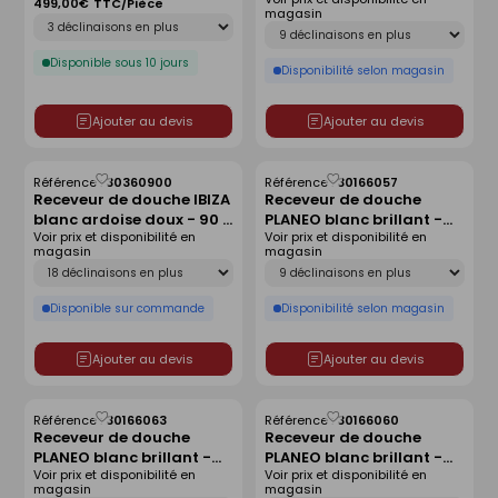
140x90 cm
antidérapant - 140 x 80
499,00€
TTC/Pièce
magasin
Déclinaison
cm
Déclinaison
Disponible sous 10 jours
Disponibilité selon magasin
Ajouter au devis
Ajouter au devis
Référence :
30360900
Référence :
30166057
Enregistrer
Enregistrer
Receveur de douche IBIZA
Receveur de douche
comme
comme
blanc ardoise doux - 90 x
PLANEO blanc brillant -
liste
liste
Voir prix et disponibilité en
Voir prix et disponibilité en
120 cm
90 x 90 cm
magasin
magasin
Déclinaison
Déclinaison
Disponible sur commande
Disponibilité selon magasin
Ajouter au devis
Ajouter au devis
Référence :
30166063
Référence :
30166060
Enregistrer
Enregistrer
Receveur de douche
Receveur de douche
comme
comme
PLANEO blanc brillant -
PLANEO blanc brillant -
liste
liste
Voir prix et disponibilité en
Voir prix et disponibilité en
160 x 90 cm
140 x 80 cm
magasin
magasin