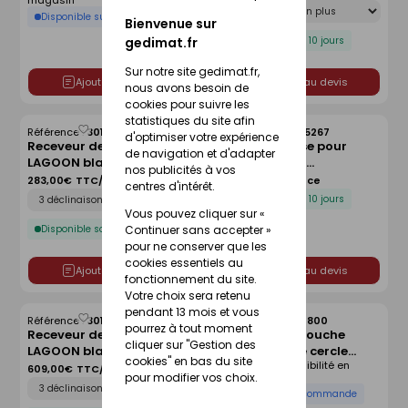
magasin
Déclinaison
cm
Disponible sur commande
Bienvenue sur
Disponible sous 10 jours
gedimat.fr
Sur notre site gedimat.fr,
Ajouter au devis
Ajouter au devis
nous avons besoin de
cookies pour suivre les
statistiques du site afin
Référence :
30166042
Référence :
30005267
Enregistrer
Enregistrer
d'optimiser votre expérience
Receveur de douche
Kit de réhausse pour
comme
comme
de navigation et d'adapter
LAGOON blanc lisse - 90 x
receveur avec
liste
liste
nos publicités à vos
90 cm
écoulement linéaire
283,00€
TTC/Pièce
134,00€
TTC/Pièce
centres d'intérêt.
Déclinaison
FUNDO - 120 x 120 cm
Disponible sous 10 jours
Vous pouvez cliquer sur «
Disponible sous 10 jours
Continuer sans accepter »
pour ne conserver que les
cookies essentiels au
Ajouter au devis
Ajouter au devis
fonctionnement du site.
Votre choix sera retenu
pendant 13 mois et vous
Référence :
30166045
Référence :
30214800
Enregistrer
Enregistrer
pourrez à tout moment
Receveur de douche
Receveur de douche
comme
comme
cliquer sur "Gestion des
LAGOON blanc lisse - 140
d'angle 1/4 de cercle
liste
liste
cookies" en bas du site
Voir prix et disponibilité en
x 90 cm
ARKITEKT en grès blanc -
609,00€
TTC/Pièce
magasin
pour modifier vos choix.
Déclinaison
90x90cm
Disponible sur commande