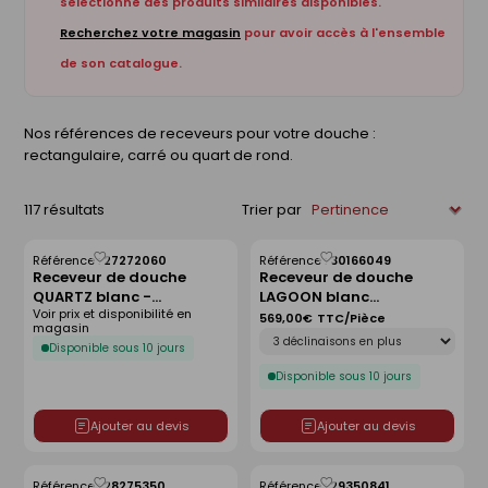
sélectionné des produits similaires disponibles.
Recherchez votre magasin
pour avoir accès à l'ensemble
de son catalogue.
Nos références de receveurs pour votre douche :
rectangulaire, carré ou quart de rond.
117 résultats
Trier par
Référence :
27272060
Référence :
30166049
Enregistrer
Enregistrer
Receveur de douche
Receveur de douche
comme
comme
QUARTZ blanc -
LAGOON blanc
liste
liste
Voir prix et disponibilité en
120x80cm
antidérapant - 120 x 90
569,00€
TTC/Pièce
magasin
Déclinaison
cm
Disponible sous 10 jours
Disponible sous 10 jours
Ajouter au devis
Ajouter au devis
Référence :
28275350
Référence :
29350841