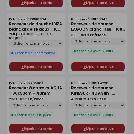
Ajouter au devis
Ajouter au devis
Référence :
30360904
Référence :
30166043
Enregistrer
Enregistrer
Receveur de douche IBIZA
Receveur de douche
comme
comme
blanc ardoise doux - 100
LAGOON blanc lisse - 100
liste
liste
Voir prix et disponibilité en
x 100 cm
x 80 cm
355,00€
TTC/Pièce
magasin
Déclinaison
Déclinaison
Disponible sous 10 jours
Disponible sur commande
Ajouter au devis
Ajouter au devis
Référence :
27651162
Référence :
30544728
Enregistrer
Enregistrer
Receveur à carreler AQUA
Receveur de douche
comme
comme
- 90x90cm H.40mm
KINESURF NOVA lin -
liste
liste
120x90 cm
223,00€
TTC/Pièce
439,00€
TTC/Pièce
Déclinaison
Déclinaison
Disponible sous 10 jours
Disponible sous 10 jours
Ajouter au devis
Ajouter au devis