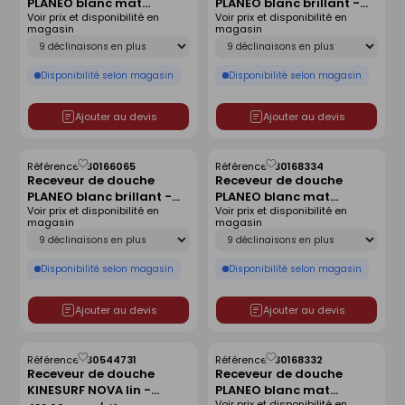
PLANEO blanc mat
PLANEO blanc brillant -
liste
liste
Voir prix et disponibilité en
Voir prix et disponibilité en
antidérapant - 180 x 80
120 x 90 cm
magasin
magasin
cm
Déclinaison
Déclinaison
Disponibilité selon magasin
Disponibilité selon magasin
Ajouter au devis
Ajouter au devis
Référence :
30166065
Référence :
30168334
Enregistrer
Enregistrer
Receveur de douche
Receveur de douche
comme
comme
PLANEO blanc brillant -
PLANEO blanc mat
liste
liste
Voir prix et disponibilité en
Voir prix et disponibilité en
180 x 90 cm
antidérapant - 160 x 80
magasin
magasin
cm
Déclinaison
Déclinaison
Disponibilité selon magasin
Disponibilité selon magasin
Ajouter au devis
Ajouter au devis
Référence :
30544731
Référence :
30168332
Enregistrer
Enregistrer
Receveur de douche
Receveur de douche
comme
comme
KINESURF NOVA lin -
PLANEO blanc mat
liste
liste
Voir prix et disponibilité en