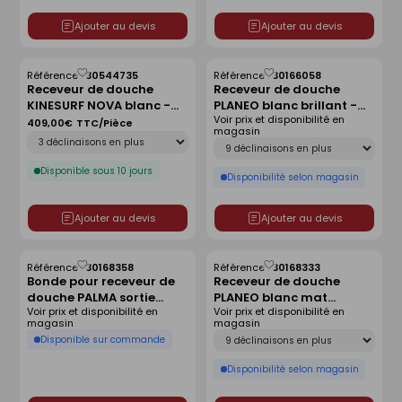
Ajouter au devis
Ajouter au devis
Référence :
30544735
Référence :
30166058
Enregistrer
Enregistrer
Receveur de douche
Receveur de douche
comme
comme
KINESURF NOVA blanc -
PLANEO blanc brillant -
liste
liste
Voir prix et disponibilité en
140x90 cm
120 x 80 cm
409,00€
TTC/Pièce
magasin
Déclinaison
Déclinaison
Disponible sous 10 jours
Disponibilité selon magasin
Ajouter au devis
Ajouter au devis
Référence :
30168358
Référence :
30168333
Enregistrer
Enregistrer
Bonde pour receveur de
Receveur de douche
comme
comme
douche PALMA sortie
PLANEO blanc mat
liste
liste
Voir prix et disponibilité en
Voir prix et disponibilité en
horizontale sans capot
antidérapant - 140 x 90
magasin
magasin
cm
Déclinaison
Disponible sur commande
Disponibilité selon magasin