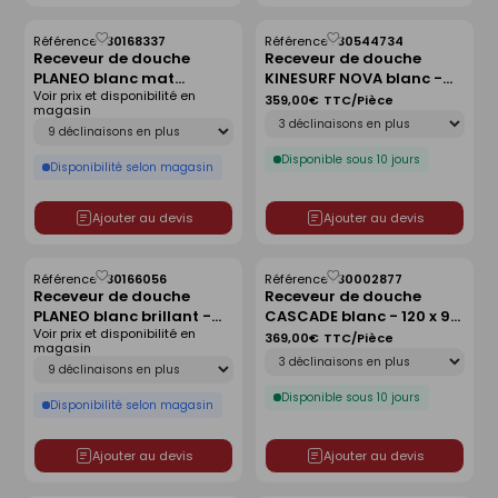
Référence :
30168337
Référence :
30544734
Enregistrer
Enregistrer
Receveur de douche
Receveur de douche
comme
comme
PLANEO blanc mat
KINESURF NOVA blanc -
liste
liste
Voir prix et disponibilité en
antidérapant - 180 x 90
120x90 cm
359,00€
TTC/Pièce
magasin
Déclinaison
cm
Déclinaison
Disponible sous 10 jours
Disponibilité selon magasin
Ajouter au devis
Ajouter au devis
Référence :
30166056
Référence :
30002877
Enregistrer
Enregistrer
Receveur de douche
Receveur de douche
comme
comme
PLANEO blanc brillant -
CASCADE blanc - 120 x 90
liste
liste
Voir prix et disponibilité en
80 x 80 cm
cm
369,00€
TTC/Pièce
magasin
Déclinaison
Déclinaison
Disponible sous 10 jours
Disponibilité selon magasin
Ajouter au devis
Ajouter au devis