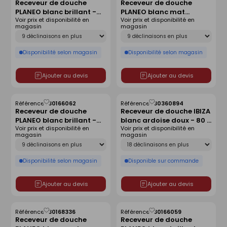
Receveur de douche
Receveur de douche
comme
comme
PLANEO blanc brillant -
PLANEO blanc mat
liste
liste
Voir prix et disponibilité en
Voir prix et disponibilité en
140 x 90 cm
antidérapant - 160 x 90
magasin
magasin
cm
Déclinaison
Déclinaison
Disponibilité selon magasin
Disponibilité selon magasin
Ajouter au devis
Ajouter au devis
Référence :
30166062
Référence :
30360894
Enregistrer
Enregistrer
Receveur de douche
Receveur de douche IBIZA
comme
comme
PLANEO blanc brillant -
blanc ardoise doux - 80 x
liste
liste
Voir prix et disponibilité en
Voir prix et disponibilité en
160 x 80 cm
120 cm
magasin
magasin
Déclinaison
Déclinaison
Disponibilité selon magasin
Disponible sur commande
Ajouter au devis
Ajouter au devis
Référence :
30168336
Référence :
30166059
Enregistrer
Enregistrer
Receveur de douche
Receveur de douche
comme
comme