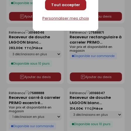
Disponible sous 10 jours
Tout accepter
Ajouter au devis
Ajouter au devis
Personnaliser mes choix
Référence :
30166046
Référence :
27588871
Enregistrer
Enregistrer
Receveur de douche
Receveur rectangulaire à
comme
comme
LAGOON blanc
carreler PRIMO
liste
liste
Voir prix et disponibilité en
antidérapant - 80 x 80
polystyrène extrudé
283,00€
TTC/Pièce
magasin
Déclinaison
cm
centré haut.4cm
Disponible sur commande
larg.90cm long.140cm
Disponible sous 10 jours
Ajouter au devis
Ajouter au devis
Référence :
27588888
Référence :
30166047
Enregistrer
Enregistrer
Receveur carré à carreler
Receveur de douche
comme
comme
PRIMO excentré
LAGOON blanc
liste
liste
Voir prix et disponibilité en
polystyrène extrudé
antidérapant - 90 x 90
314,00€
TTC/Pièce
magasin
Déclinaison
haut.4cm larg.120cm
cm
Déclinaison
long.120cm
Disponible sous 10 jours
Disponible sur commande