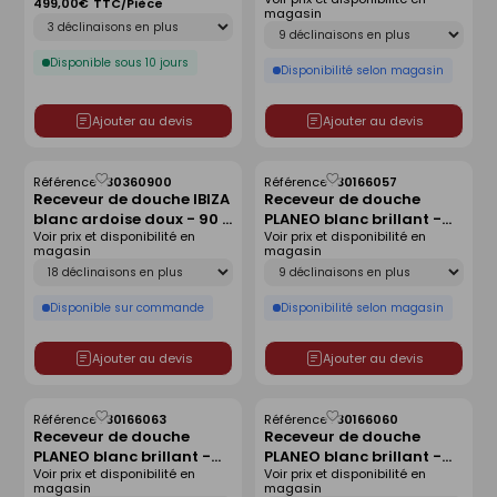
140x90 cm
antidérapant - 140 x 80
499,00€
TTC/Pièce
magasin
Déclinaison
cm
Déclinaison
Disponible sous 10 jours
Disponibilité selon magasin
Ajouter au devis
Ajouter au devis
Référence :
30360900
Référence :
30166057
Enregistrer
Enregistrer
Receveur de douche IBIZA
Receveur de douche
comme
comme
blanc ardoise doux - 90 x
PLANEO blanc brillant -
liste
liste
Voir prix et disponibilité en
Voir prix et disponibilité en
120 cm
90 x 90 cm
magasin
magasin
Déclinaison
Déclinaison
Disponible sur commande
Disponibilité selon magasin
Ajouter au devis
Ajouter au devis
Référence :
30166063
Référence :
30166060
Enregistrer
Enregistrer
Receveur de douche
Receveur de douche
comme
comme
PLANEO blanc brillant -
PLANEO blanc brillant -
liste
liste
Voir prix et disponibilité en
Voir prix et disponibilité en
160 x 90 cm
140 x 80 cm
magasin
magasin