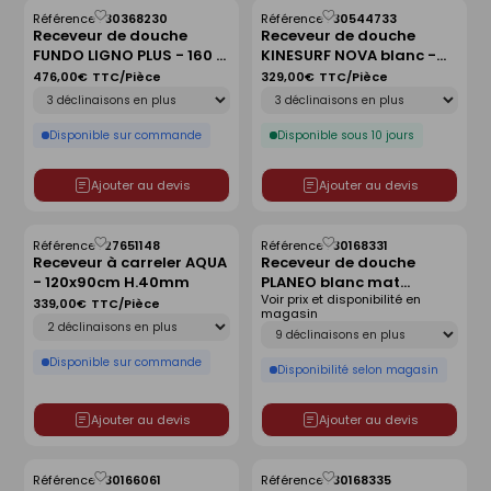
Référence :
30368230
Référence :
30544733
Enregistrer
Enregistrer
Receveur de douche
Receveur de douche
comme
comme
FUNDO LIGNO PLUS - 160 x
KINESURF NOVA blanc -
liste
liste
90 cm
90x90 cm
476,00€
TTC/Pièce
329,00€
TTC/Pièce
Déclinaison
Déclinaison
Disponible sur commande
Disponible sous 10 jours
Ajouter au devis
Ajouter au devis
Référence :
27651148
Référence :
30168331
Enregistrer
Enregistrer
Receveur à carreler AQUA
Receveur de douche
comme
comme
- 120x90cm H.40mm
PLANEO blanc mat
liste
liste
Voir prix et disponibilité en
antidérapant - 120 x 90
339,00€
TTC/Pièce
magasin
Déclinaison
cm
Déclinaison
Disponible sur commande
Disponibilité selon magasin
Ajouter au devis
Ajouter au devis
Référence :
30166061
Référence :
30168335
Enregistrer
Enregistrer