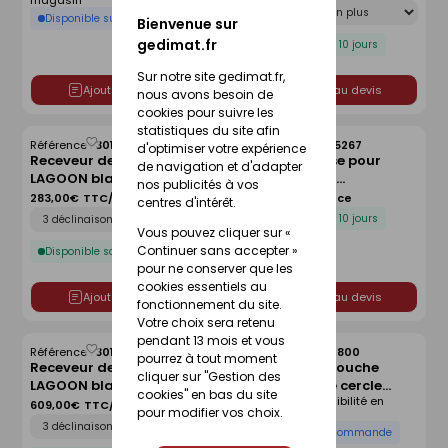
magasin
Déclinaison
cm
Disponible sur commande
Bienvenue sur
gedimat.fr
Disponible sous 10 jours
Sur notre site gedimat.fr,
Ajouter au devis
Ajouter au devis
nous avons besoin de
cookies pour suivre les
statistiques du site afin
Référence :
30166042
Référence :
30005267
d'optimiser votre expérience
Enregistrer
Enregistrer
Receveur de douche
Kit de réhausse pour
comme
comme
de navigation et d'adapter
LAGOON blanc lisse - 90 x
receveur avec
liste
liste
nos publicités à vos
90 cm
écoulement linéaire
283,00€
TTC/Pièce
134,00€
TTC/Pièce
centres d'intérêt.
Déclinaison
FUNDO - 120 x 120 cm
Disponible sous 10 jours
Vous pouvez cliquer sur «
Continuer sans accepter »
Disponible sous 10 jours
pour ne conserver que les
cookies essentiels au
Ajouter au devis
Ajouter au devis
fonctionnement du site.
Votre choix sera retenu
pendant 13 mois et vous
Référence :
30166045
Référence :
30214800
Enregistrer
Enregistrer
pourrez à tout moment
Receveur de douche
Receveur de douche
comme
comme
cliquer sur "Gestion des
LAGOON blanc lisse - 140
d'angle 1/4 de cercle
liste
liste
cookies" en bas du site
Voir prix et disponibilité en
x 90 cm
ARKITEKT en grès blanc -
609,00€
TTC/Pièce
pour modifier vos choix.
magasin
Déclinaison
90x90cm
Disponible sur commande