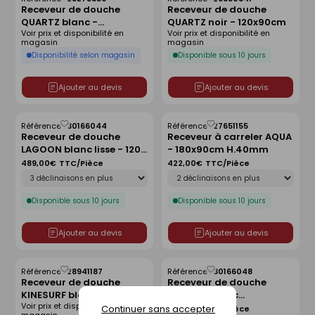
Enregistrer
Enregistrer
Receveur de douche
Receveur de douche
comme
comme
QUARTZ blanc -
QUARTZ noir - 120x90cm
liste
liste
Voir prix et disponibilité en
Voir prix et disponibilité en
160x90cm
magasin
magasin
Disponibilité selon magasin
Disponible sous 10 jours
Ajouter au devis
Ajouter au devis
Référence :
30166044
Référence :
27651155
Enregistrer
Enregistrer
Receveur de douche
Receveur à carreler AQUA
comme
comme
LAGOON blanc lisse - 120 x
- 180x90cm H.40mm
liste
liste
90 cm
489,00€
TTC/Pièce
422,00€
TTC/Pièce
Déclinaison
Déclinaison
Disponible sous 10 jours
Disponible sous 10 jours
Ajouter au devis
Ajouter au devis
Référence :
28941187
Référence :
30166048
Enregistrer
Enregistrer
Receveur de douche
Receveur de douche
comme
comme
KINESURF blanc -
LAGOON blanc
liste
liste
Voir prix et disponibilité en
80x80cm
antidérapant - 120 x 80
Continuer sans accepter
489,00€
TTC/Pièce