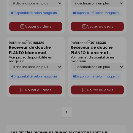
Déclinaison
Déclinaison
Disponibilité selon magasin
Disponibilité selon magasin
Ajouter au devis
Ajouter au devis
Référence :
30168329
Référence :
30168330
Enregistrer
Enregistrer
Receveur de douche
Receveur de douche
comme
comme
PLANEO blanc mat
PLANEO blanc mat
liste
liste
Voir prix et disponibilité en
Voir prix et disponibilité en
antidérapant - 90 x 90
antidérapant - 120 x 80
magasin
magasin
cm
cm
Déclinaison
Déclinaison
Disponibilité selon magasin
Disponibilité selon magasin
Ajouter au devis
Ajouter au devis
Page
suivante
Les articles receveurs que vous cherchez sont sur