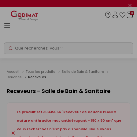
Panneau de gestion des cookies
Fer
le
0
flas
Connexio
info
Rechercher
Chantier express
Accueil
Tous les produits
Salle de Bain & Sanitaire
Douches
Receveurs
Receveurs - Salle de Bain & Sanitaire
Le produit ref.30335056 "Receveur de douche PLANEO
nature anthracite mat antidérapant - 180 x 90 cm" que
vous recherchez n'est pas disponible. Nous avons