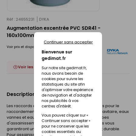
Réf : 24655231
DYKA
Augmentation excentrée PVC SDR41 -
160x100mm
Continuer sans accepter
Voir prix et disponibilité en magasin
Bienvenue sur
gedimat.fr
Voir les 15 déclinaisons
Sur notre site gedimat.fr,
nous avons besoin de
cookies pour suivre les
statistiques du site afin
d'optimiser votre expérience
Description du produit
de navigation et d'adapter
nos publicités à vos
Les raccords assainissement en PVC sont conçus pour le
centres d'intérêt.
raccordement des réseaux d'assainissement gravitaire, eaux
Vous pouvez cliquer sur «
vannes et eaux pluviales. Combinés avec nos tubes
Continuer sans accepter »
d'assainissement Sotralys et Ultra16 nos raccords vous
pour ne conserver que les
garantiront un réseau d'assainissement fiable et durable.
cookies essentiels au
Pour assainissement.