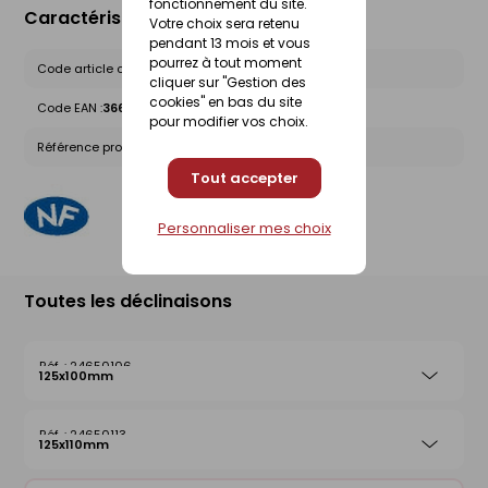
fonctionnement du site.
Caractéristiques du produit
Votre choix sera retenu
pendant 13 mois et vous
pourrez à tout moment
Code article chez le fournisseur :
20051473
cliquer sur "Gestion des
cookies" en bas du site
Code EAN :
3660864011726
pour modifier vos choix.
Référence produit nationale Gedimat :
24655231
Tout accepter
Personnaliser mes choix
Toutes les déclinaisons
24650106
125x100mm
24650113
125x110mm