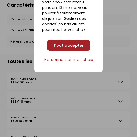
Votre choix sera retenu
Caractéristiques du produit
pendant 13 mois et vous
pourrez à tout moment
cliquer sur "Gestion des
Code article chez le fournisseur :
20035875
cookies" en bas du site
pour modifier vos choix.
Code EAN :
3660864055522
Référence produit nationale Gedimat :
24650137
Tout accepter
Personnaliser mes choix
Toutes les déclinaisons
24650106
125x100mm
24650113
125x110mm
24655231
160x100mm