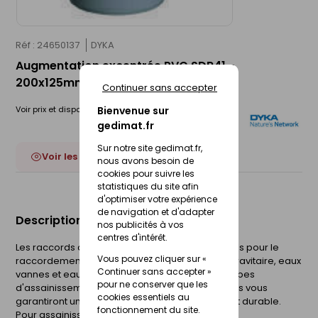
Réf : 24650137
DYKA
Augmentation excentrée PVC SDR41 -
200x125mm
Continuer sans accepter
Voir prix et disponibilité en magasin
Bienvenue sur
gedimat.fr
Sur notre site gedimat.fr,
Voir les 15 déclinaisons
nous avons besoin de
cookies pour suivre les
statistiques du site afin
d'optimiser votre expérience
de navigation et d'adapter
Description du produit
nos publicités à vos
centres d'intérêt.
Les raccords assainissement en PVC sont conçus pour le
Vous pouvez cliquer sur «
raccordement des réseaux d'assainissement gravitaire, eaux
Continuer sans accepter »
vannes et eaux pluviales. Combinés avec nos tubes
pour ne conserver que les
d'assainissement Sotralys et Ultra16 nos raccords vous
cookies essentiels au
garantiront un réseau d'assainissement fiable et durable.
fonctionnement du site.
Pour assainissement.