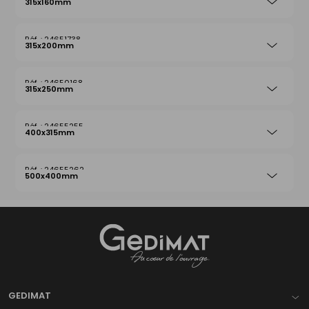
315x160mm
24651738
315x200mm
24650168
315x250mm
24655255
400x315mm
24655262
500x400mm
Gedimat
- AU COEUR DE L'OUVRAGE
GEDIMAT