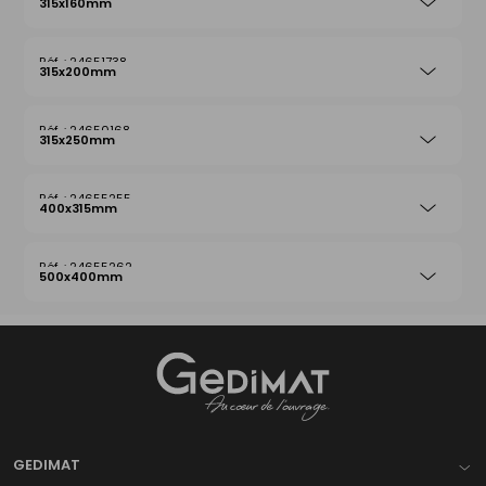
315x160mm
24651738
315x200mm
24650168
315x250mm
24655255
400x315mm
24655262
500x400mm
Gedimat
- AU COEUR DE L'OUVRAGE
GEDIMAT