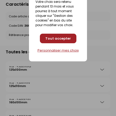
Votre choix sera retenu
Caractéristiques du produit
pendant 13 mois et vous
pourrez à tout moment
cliquer sur "Gestion des
Code article chez le fournisseur :
20051368
cookies" en bas du site
pour modifier vos choix.
Code EAN :
3660864048890
Référence produit nationale Gedimat :
24651714
Tout accepter
Personnaliser mes choix
Toutes les déclinaisons
24650106
125x100mm
24650113
125x110mm
24655231
160x100mm