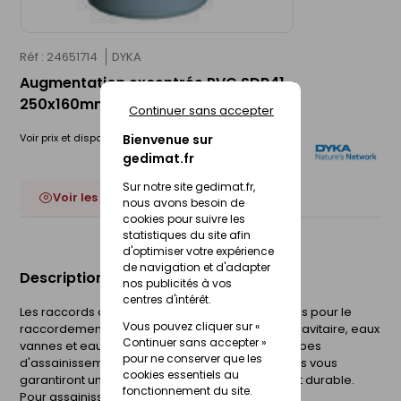
Réf : 24651714
DYKA
Augmentation excentrée PVC SDR41 -
250x160mm
Continuer sans accepter
Voir prix et disponibilité en magasin
Bienvenue sur
gedimat.fr
Sur notre site gedimat.fr,
Voir les 15 déclinaisons
nous avons besoin de
cookies pour suivre les
statistiques du site afin
d'optimiser votre expérience
de navigation et d'adapter
Description du produit
nos publicités à vos
centres d'intérêt.
Les raccords assainissement en PVC sont conçus pour le
Vous pouvez cliquer sur «
raccordement des réseaux d'assainissement gravitaire, eaux
Continuer sans accepter »
vannes et eaux pluviales. Combinés avec nos tubes
pour ne conserver que les
d'assainissement Sotralys et Ultra16 nos raccords vous
cookies essentiels au
garantiront un réseau d'assainissement fiable et durable.
fonctionnement du site.
Pour assainissement.