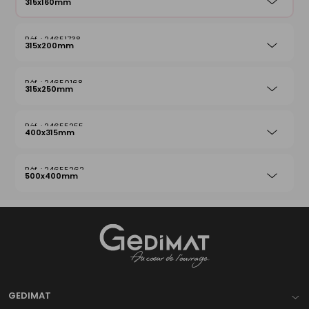
315x160mm
24651738
315x200mm
24650168
315x250mm
24655255
400x315mm
24655262
500x400mm
Gedimat
- AU COEUR DE L'OUVRAGE
GEDIMAT