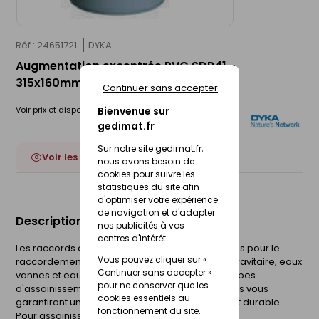
Réf : 24651721
DYKA
Augmentation excentrée PVC SDR41 -
315x160mm
Continuer sans accepter
Voir prix et disponibilité en magasin
Bienvenue sur
gedimat.fr
Sur notre site gedimat.fr,
Voir les 15 déclinaisons
nous avons besoin de
cookies pour suivre les
statistiques du site afin
d'optimiser votre expérience
de navigation et d'adapter
Description du produit
nos publicités à vos
centres d'intérêt.
Les raccords assainissement en PVC sont conçus pour le
Vous pouvez cliquer sur «
raccordement des réseaux d'assainissement gravitaire, eaux
Continuer sans accepter »
vannes et eaux pluviales. Combinés avec nos tubes
pour ne conserver que les
d'assainissement Sotralys et Ultra16 nos raccords vous
cookies essentiels au
garantiront un réseau d'assainissement fiable et durable.
fonctionnement du site.
Pour assainissement.