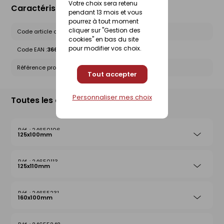
Votre choix sera retenu
Caractéristiques du produit
pendant 13 mois et vous
pourrez à tout moment
cliquer sur "Gestion des
Code article chez le fournisseur :
20051369
cookies" en bas du site
pour modifier vos choix.
Code EAN :
3660864048913
Référence produit nationale Gedimat :
24651721
Tout accepter
Personnaliser mes choix
Toutes les déclinaisons
24650106
125x100mm
24650113
125x110mm
24655231
160x100mm