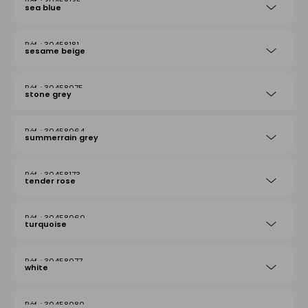
30458135
sea blue
30458181
sesame beige
30458075
stone grey
30458064
summerrain grey
30458173
tender rose
30458060
turquoise
30458077
white
30458080