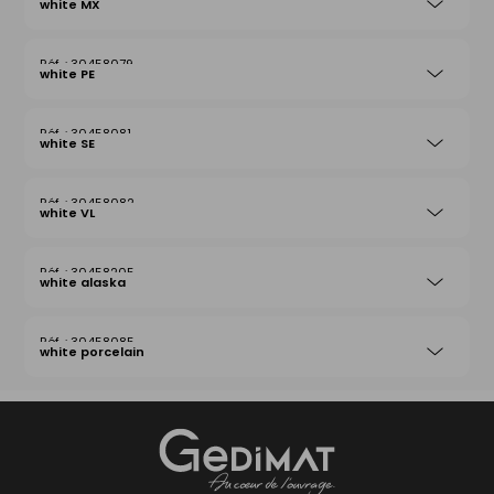
white MX
30458079
white PE
30458081
white SE
30458082
white VL
30458205
white alaska
30458085
white porcelain
Gedimat
- AU COEUR DE L'OUVRAGE