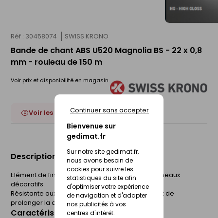
Réf : 30458074
SWISS KRONO
Bande de chant ABS U520 Magnolia BS - 22 x 0,8
mm - rouleau de 150 m
Voir prix et disponibilité en magasin
Continuer sans accepter
Voir les 52 déclinaisons
Bienvenue sur
gedimat.fr
Sur notre site gedimat.fr,
Description du produit
nous avons besoin de
cookies pour suivre les
Elément de finition utilisé sur les chants des panneaux
statistiques du site afin
décoratifs.
d'optimiser votre expérience
Résistante aux chocs, la bande de chant permet de
de navigation et d'adapter
prolonger la durée de vie du panneau.
nos publicités à vos
Caractéristiques du produit
centres d'intérêt.