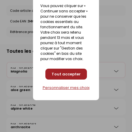
Vous pouvez cliquer sur «
Code article chez le fournisseur :
10348329
Continuer sans accepter »
pour ne conserver que les
Code EAN :
3464186247166
cookies essentiels au
fonctionnement du site.
Référence produit nationale Gedimat :
30458074
Votre choix sera retenu
pendant 13 mois et vous
pourrez à tout moment
cliquer sur "Gestion des
Toutes les déclinaisons
cookies" en bas du site
pour modifier vos choix.
30458074
Magnolia
Tout accepter
Personnaliser mes choix
30458183
aloe green
30458078
alpine white
30458063
anthracite