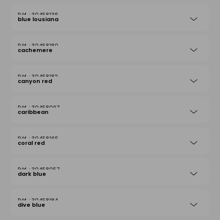
30458136
blue lousiana
30458180
cachemere
30458182
canyon red
30458097
caribbean
30458165
coral red
30458057
dark blue
30458184
dive blue