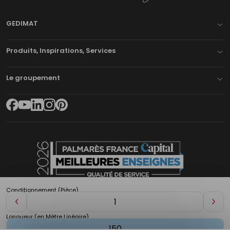
GEDIMAT
Produits, Inspirations, Services
Le groupement
Conditionnement (Pièce)
Diminuer
Aug
de
de
Longueur (en Mètre Linéaire)
1
1