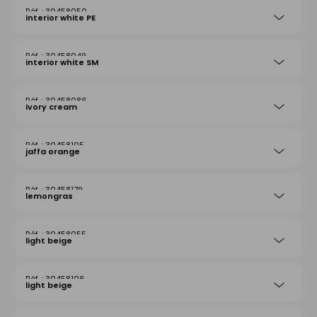
30458050
interior white PE
30458049
interior white SM
30458086
ivory cream
30458105
jaffa orange
30458179
lemongras
30458055
light beige
30458106
light beige