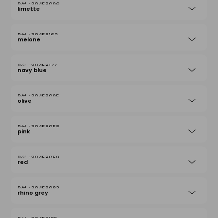
30458096
limette
30458162
melone
30458177
navy blue
30458095
olive
30458058
pink
30458059
red
30458083
rhino grey