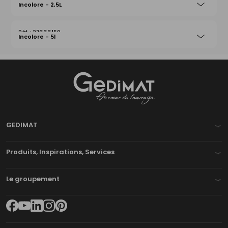
Incolore - 2,5L
27666159
Incolore - 5l
Gedimat
- AU COEUR DE L'OUVRAGE
GEDIMAT
Produits, Inspirations, Services
Le groupement