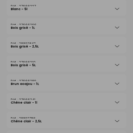
27666227
Blanc - 5l
27666296
Bois grisé - 1L
28892847
Bois grisé - 2,5L
27666210
Bois grisé - 5L
27666289
Brun acajou - 1L
27666241
Chêne clair - 1l
28892786
Chêne clair - 2,5L