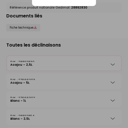
Référence produit nationale Gedimat :
28892830
Documents liés
Fiche technique
Toutes les déclinaisons
28892830
Acajou - 2,5L
27666203
Acajou - 5L
27666302
Blanc - 1L
28892854
Blanc - 2,5L