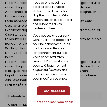
La formulation unique de la lasure TECH-WOOD® garantit une
nous avons besoin de
cookies pour suivre les
accroche parfaite sur tous les bois extérieurs verticaux
statistiques du site afin
Adhérence renforcée grâce à une meilleure imprégnation du
d'optimiser votre expérience
bois et une grande souplesse du film protecteur
de navigation et d'adapter
Forte concentration en pigments et agents Anti-UV pour
nos publicités à vos
assurer une protection longue durée
centres d'intérêt.
Excellente applicabilité grâce à sa consistance crémeuse, et
à son tendu parfait
Vous pouvez cliquer sur «
La lasure TECH-WOOD® protège, embellit et uniformise le bois
Continuer sans accepter »
Rendement: 10-14 m²/L/couche
pour ne conserver que les
Séchage hors poussières : 1 heure environ
cookies essentiels au
Nettoyage des ustensiles : avec de l'eau
fonctionnement du site.
Pot 2,5l.
Votre choix sera retenu
pendant 13 mois et vous
La formulation unique de la lasure TECH-WOOD® garantit une
pourrez à tout moment
accroche parfaite sur tous les bois extérieurs verticaux : bois
cliquer sur "Gestion des
exotiques, résineux ou tendres, y compris peu ou non
cookies" en bas du site
imprégnables tels que mélèze, douglas, red cedar, chêne...
pour modifier vos choix.
ainsi que thermotraités et autoclavés.
Caractéristiques du produit
Tout accepter
Code article chez le fournisseur :
01220840
Personnaliser mes choix
Code EAN :
3239911220840