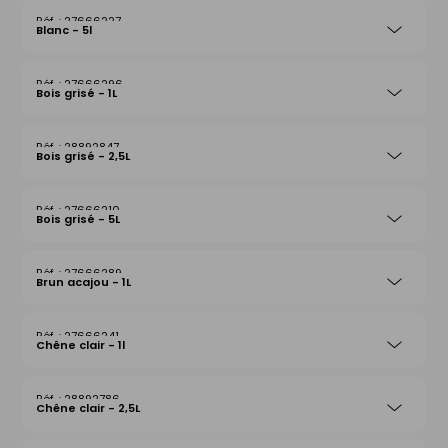
27666227
Blanc - 5l
27666296
Bois grisé - 1L
28892847
Bois grisé - 2,5L
27666210
Bois grisé - 5L
27666289
Brun acajou - 1L
27666241
Chêne clair - 1l
28892786
Chêne clair - 2,5L