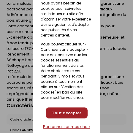
La formulation unique de la lasure TECH-WOOD® garantit une
nous avons besoin de
cookies pour suivre les
accroche parfaite sur tous les bois extérieurs verticaux
statistiques du site afin
Adhérence renforcée grâce à une meilleure imprégnation du
d'optimiser votre expérience
bois et une grande souplesse du film protecteur
de navigation et d'adapter
Forte concentration en pigments et agents Anti-UV pour
nos publicités à vos
assurer une protection longue durée
centres d'intérêt.
Excellente applicabilité grâce à sa consistance crémeuse, et
à son tendu parfait
Vous pouvez cliquer sur «
La lasure TECH-WOOD® protège, embellit et uniformise le bois
Continuer sans accepter »
Rendement: 10-14 m²/L/couche
pour ne conserver que les
Séchage hors poussières : 1 heure environ
cookies essentiels au
Nettoyage des ustensiles : avec de l'eau
fonctionnement du site.
Pot 2,5l.
Votre choix sera retenu
pendant 13 mois et vous
La formulation unique de la lasure TECH-WOOD® garantit une
pourrez à tout moment
accroche parfaite sur tous les bois extérieurs verticaux : bois
cliquer sur "Gestion des
exotiques, résineux ou tendres, y compris peu ou non
cookies" en bas du site
imprégnables tels que mélèze, douglas, red cedar, chêne...
pour modifier vos choix.
ainsi que thermotraités et autoclavés.
Caractéristiques du produit
Tout accepter
Code article chez le fournisseur :
01220802
Personnaliser mes choix
Code EAN :
3239911220802