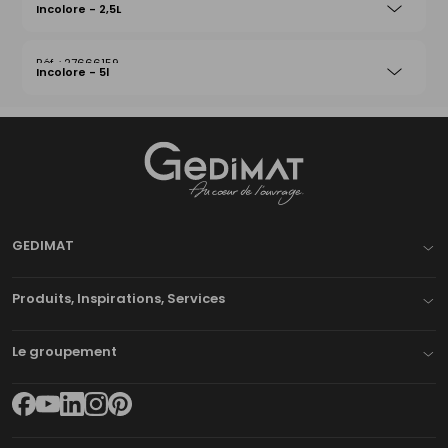
Incolore - 2,5L
27666159
Incolore - 5l
Gedimat
- AU COEUR DE L'OUVRAGE
GEDIMAT
Produits, Inspirations, Services
Le groupement