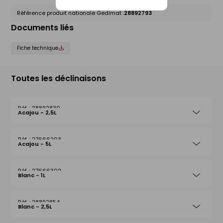
Référence produit nationale Gedimat :
28892793
Documents liés
Fiche technique
Toutes les déclinaisons
28892830
Acajou - 2,5L
27666203
Acajou - 5L
27666302
Blanc - 1L
28892854
Blanc - 2,5L