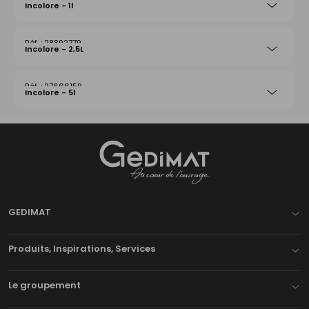
Incolore - 1l
28892779
Incolore - 2,5L
27666159
Incolore - 5l
Gedimat
- AU COEUR DE L'OUVRAGE
GEDIMAT
Produits, Inspirations, Services
Le groupement