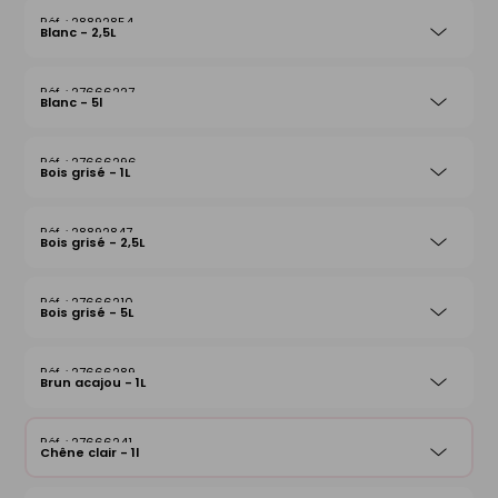
28892854
Blanc - 2,5L
27666227
Blanc - 5l
27666296
Bois grisé - 1L
28892847
Bois grisé - 2,5L
27666210
Bois grisé - 5L
27666289
Brun acajou - 1L
27666241
Chêne clair - 1l