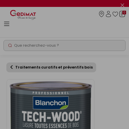
Panneau de gestion des cookies
Fer
le
0
flas
Connexio
info
Rechercher
Chantier express
Traitements curatifs et préventifs bois