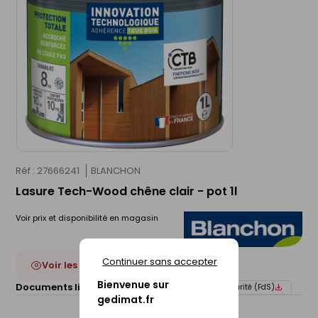
Réf : 27666241
BLANCHON
Lasure Tech-Wood chêne clair - pot 1l
Voir prix et disponibilité en magasin
Continuer sans accepter
Voir les 27 déclinaisons
Bienvenue sur
Documents liés :
Fiche technique
Fiche de sécurité (FdS)
gedimat.fr