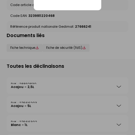
Code article chez le fournisseur :
01220468
Code EAN :
3239911220468
Référence produit nationale Gedimat :
27666241
Documents liés
Fiche technique
Fiche de sécurité (FdS)
Toutes les déclinaisons
28892830
Acajou - 2,5L
27666203
Acajou - 5L
27666302
Blanc - 1L