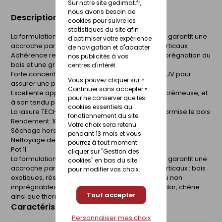
Sur notre site gedimat.fr,
nous avons besoin de
Description du produit
cookies pour suivre les
statistiques du site afin
La formulation unique de la lasure TECH-WOOD® garantit une
d'optimiser votre expérience
accroche parfaite sur tous les bois extérieurs verticaux
de navigation et d'adapter
Adhérence renforcée grâce à une meilleure imprégnation du
nos publicités à vos
bois et une grande souplesse du film protecteur
centres d'intérêt.
Forte concentration en pigments et agents Anti-UV pour
Vous pouvez cliquer sur «
assurer une protection longue durée
Continuer sans accepter »
Excellente applicabilité grâce à sa consistance crémeuse, et
pour ne conserver que les
à son tendu parfait
cookies essentiels au
La lasure TECH-WOOD® protège, embellit et uniformise le bois
fonctionnement du site.
Rendement: 10-14 m²/L/couche
Votre choix sera retenu
Séchage hors poussières : 1 heure environ
pendant 13 mois et vous
Nettoyage des ustensiles : avec de l'eau
pourrez à tout moment
Pot 1l.
cliquer sur "Gestion des
La formulation unique de la lasure TECH-WOOD® garantit une
cookies" en bas du site
accroche parfaite sur tous les bois extérieurs verticaux : bois
pour modifier vos choix.
exotiques, résineux ou tendres, y compris peu ou non
imprégnables tels que mélèze, douglas, red cedar, chêne...
Tout accepter
ainsi que thermotraités et autoclavés.
Caractéristiques du produit
Personnaliser mes choix