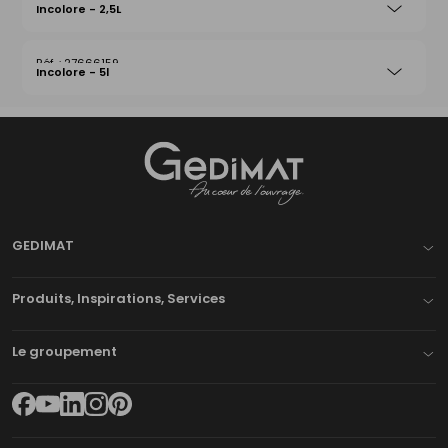
Incolore - 2,5L
27666159
Incolore - 5l
Gedimat
- AU COEUR DE L'OUVRAGE
GEDIMAT
Produits, Inspirations, Services
Le groupement