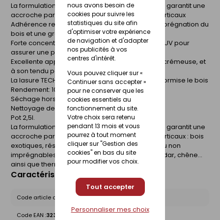
La formulation unique de la lasure TECH-WOOD® garantit une
nous avons besoin de
cookies pour suivre les
accroche parfaite sur tous les bois extérieurs verticaux
statistiques du site afin
Adhérence renforcée grâce à une meilleure imprégnation du
d'optimiser votre expérience
bois et une grande souplesse du film protecteur
de navigation et d'adapter
Forte concentration en pigments et agents Anti-UV pour
nos publicités à vos
assurer une protection longue durée
centres d'intérêt.
Excellente applicabilité grâce à sa consistance crémeuse, et
à son tendu parfait
Vous pouvez cliquer sur «
La lasure TECH-WOOD® protège, embellit et uniformise le bois
Continuer sans accepter »
Rendement: 10-14 m²/L/couche
pour ne conserver que les
Séchage hors poussières : 1 heure environ
cookies essentiels au
Nettoyage des ustensiles : avec de l'eau
fonctionnement du site.
Pot 2,5l.
Votre choix sera retenu
pendant 13 mois et vous
La formulation unique de la lasure TECH-WOOD® garantit une
pourrez à tout moment
accroche parfaite sur tous les bois extérieurs verticaux : bois
cliquer sur "Gestion des
exotiques, résineux ou tendres, y compris peu ou non
cookies" en bas du site
imprégnables tels que mélèze, douglas, red cedar, chêne...
pour modifier vos choix.
ainsi que thermotraités et autoclavés.
Caractéristiques du produit
Tout accepter
Code article chez le fournisseur :
01220826
Personnaliser mes choix
Code EAN :
3239911220826