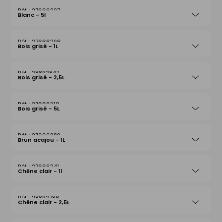
27666227
Blanc - 5l
27666296
Bois grisé - 1L
28892847
Bois grisé - 2,5L
27666210
Bois grisé - 5L
27666289
Brun acajou - 1L
27666241
Chêne clair - 1l
28892786
Chêne clair - 2,5L