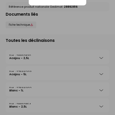
Référence produit nationale Gedimat :
28892816
Documents liés
Fiche technique
Toutes les déclinaisons
28892830
Acajou - 2,5L
27666203
Acajou - 5L
27666302
Blanc - 1L
28892854
Blanc - 2,5L