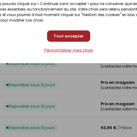
(contactez votre 
 pouvez cliquer sur « Continuer sans accepter » pour ne conserver que le
ies essentiels au fonctionnement du site. Votre choix sera retenu pendant
 et vous pourrez à tout moment cliquer sur "Gestion des cookies" en bas
Prix en magasin
 pour modifier vos choix.
Disponible sous 10 jours
(contactez votre 
Tout accepter
Prix en magasin
Disponible sur commande
(contactez votre 
Personnaliser mes choix
Prix en magasin
Disponible sous 10 jours
(contactez votre 
Prix en magasin
Disponible sous 10 jours
(contactez votre 
Prix en magasin
Disponible sous 10 jours
(contactez votre 
Disponible sous 10 jours
93,95 €
/
Pièce