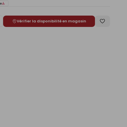
e
Vérifier la disponibilité en magasin
ugmenter
Enregistrer
e
comme
liste