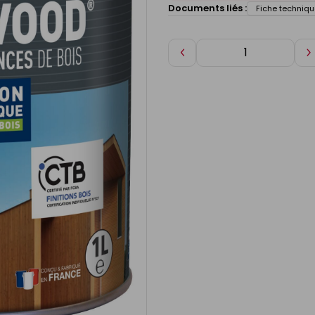
Documents liés :
Fiche techniqu
Diminuer
A
de
d
1
1