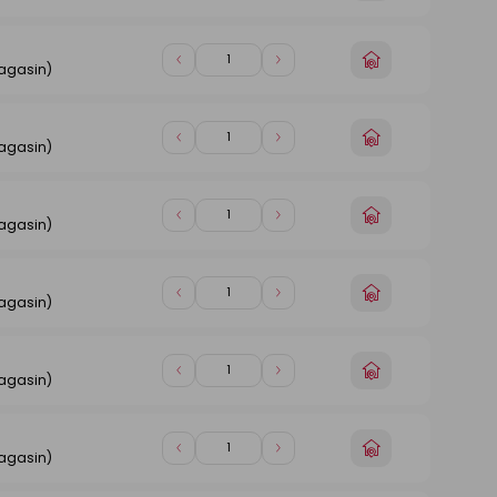
un
de
de
magasin
1
1
Choisir
Diminuer
Augmenter
magasin)
un
de
de
magasin
1
1
Choisir
Diminuer
Augmenter
magasin)
un
de
de
magasin
1
1
Choisir
Diminuer
Augmenter
magasin)
un
de
de
magasin
1
1
Choisir
Diminuer
Augmenter
magasin)
un
de
de
magasin
1
1
Choisir
Diminuer
Augmenter
magasin)
un
de
de
magasin
1
1
Choisir
Diminuer
Augmenter
magasin)
un
de
de
magasin
1
1