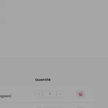
Quantité
Ajouter
au
panier
Choisir
Diminuer
Augmenter
magasin)
un
de
de
magasin
1
1