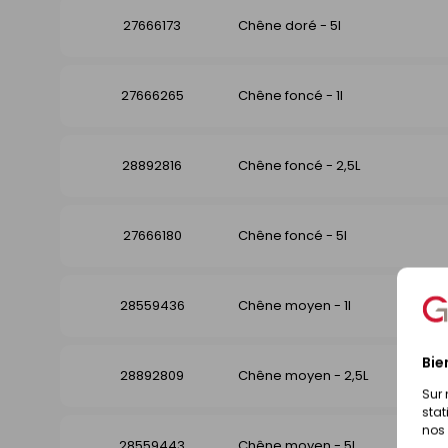
27666173
Chêne doré - 5l
27666265
Chêne foncé - 1l
28892816
Chêne foncé - 2,5L
27666180
Chêne foncé - 5l
28559436
Chêne moyen - 1l
Bie
28892809
Chêne moyen - 2,5L
Sur 
stat
nos 
28559443
Chêne moyen - 5l