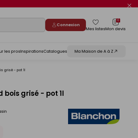
Fer
le
flas
info
0
Connexion
Mes listes
Mon devis
ur les pros
Inspirations
Catalogues
Ma Maison de A à Z
 grisé - pot 1l
ois grisé - pot 1l
asin