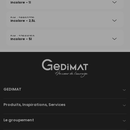
Incolore - 1l
28892779
Incolore - 2,5L
27666159
Incolore - 5l
Gedimat
- AU COEUR DE L'OUVRAGE
GEDIMAT
Produits, Inspirations, Services
Le groupement