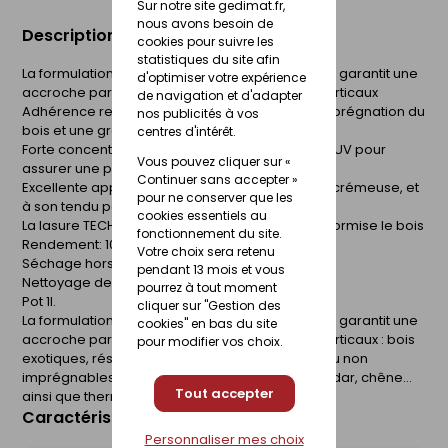
Sur notre site gedimat.fr,
nous avons besoin de
Description du produit
cookies pour suivre les
statistiques du site afin
La formulation unique de la lasure TECH-WOOD® garantit une
d'optimiser votre expérience
accroche parfaite sur tous les bois extérieurs verticaux
de navigation et d'adapter
Adhérence renforcée grâce à une meilleure imprégnation du
nos publicités à vos
bois et une grande souplesse du film protecteur
centres d'intérêt.
Forte concentration en pigments et agents Anti-UV pour
Vous pouvez cliquer sur «
assurer une protection longue durée
Continuer sans accepter »
Excellente applicabilité grâce à sa consistance crémeuse, et
pour ne conserver que les
à son tendu parfait
cookies essentiels au
La lasure TECH-WOOD® protège, embellit et uniformise le bois
fonctionnement du site.
Rendement: 10-14 m²/L/couche
Votre choix sera retenu
Séchage hors poussières : 1 heure environ
pendant 13 mois et vous
Nettoyage des ustensiles : avec de l'eau
pourrez à tout moment
Pot 1l.
cliquer sur "Gestion des
La formulation unique de la lasure TECH-WOOD® garantit une
cookies" en bas du site
accroche parfaite sur tous les bois extérieurs verticaux : bois
pour modifier vos choix.
exotiques, résineux ou tendres, y compris peu ou non
imprégnables tels que mélèze, douglas, red cedar, chêne...
Tout accepter
ainsi que thermotraités et autoclavés.
Caractéristiques du produit
Personnaliser mes choix