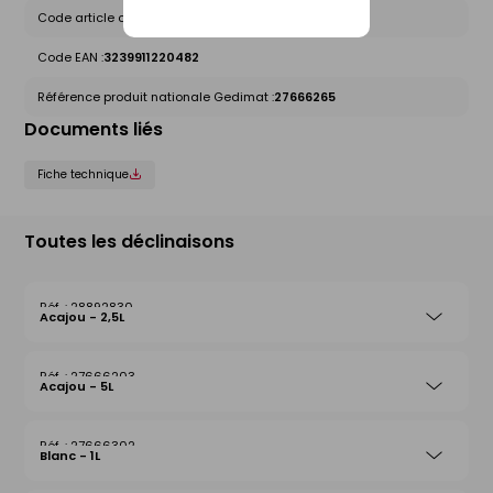
Code article chez le fournisseur :
01220482
Code EAN :
3239911220482
Référence produit nationale Gedimat :
27666265
Documents liés
Fiche technique
Toutes les déclinaisons
28892830
Acajou - 2,5L
27666203
Acajou - 5L
27666302
Blanc - 1L