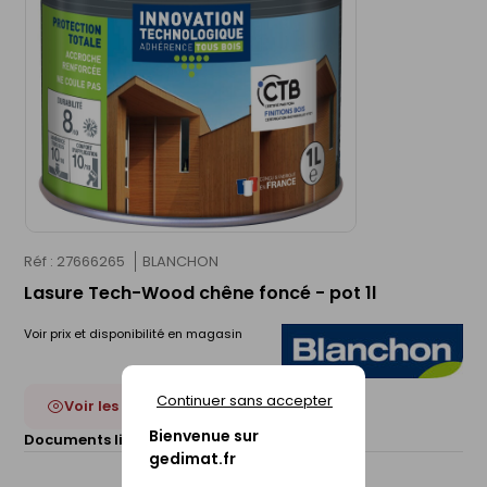
Réf : 27666265
BLANCHON
Lasure Tech-Wood chêne foncé - pot 1l
Voir prix et disponibilité en magasin
Continuer sans accepter
Voir les 27 déclinaisons
Bienvenue sur
Documents liés :
Fiche technique
gedimat.fr