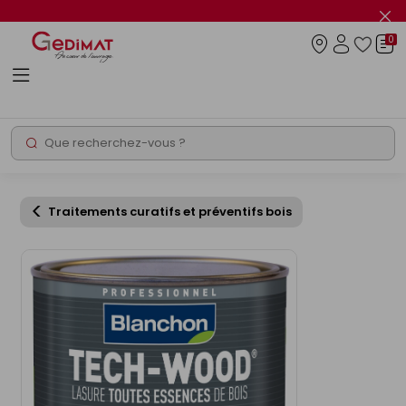
Panneau de gestion des cookies
Fer
le
0
flas
Connexio
info
Rechercher
Chantier express
Traitements curatifs et préventifs bois