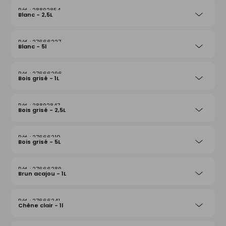
28892854
Blanc - 2,5L
27666227
Blanc - 5l
27666296
Bois grisé - 1L
28892847
Bois grisé - 2,5L
27666210
Bois grisé - 5L
27666289
Brun acajou - 1L
27666241
Chêne clair - 1l