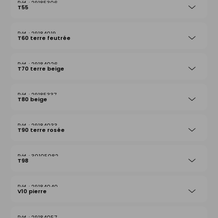
29185306
T55
29184019
T60 terre feutrée
29184026
T70 terre beige
29185337
T80 beige
29184033
T90 terre rosée
30105082
T98
29184040
V10 pierre
29184057