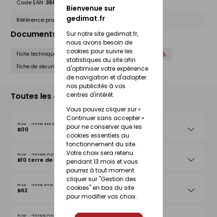
Code EAN :
3555432189016
Bienvenue sur
gedimat.fr
Référence produit nationale Gedimat :
29185108
Documents liés
Sur notre site gedimat.fr,
nous avons besoin de
cookies pour suivre les
Fiche technique
Déclaration de performance (DOP)
statistiques du site afin
Fiche de sécurité (FdS)
d'optimiser votre expérience
de navigation et d'adapter
nos publicités à vos
Toutes les déclinaisons
centres d'intérêt.
Vous pouvez cliquer sur «
Continuer sans accepter »
29184156
pour ne conserver que les
B00
cookies essentiels au
fonctionnement du site.
Votre choix sera retenu
29185061
B10 terre de lune
pendant 13 mois et vous
pourrez à tout moment
cliquer sur "Gestion des
29184262
cookies" en bas du site
B62
pour modifier vos choix.
29185092