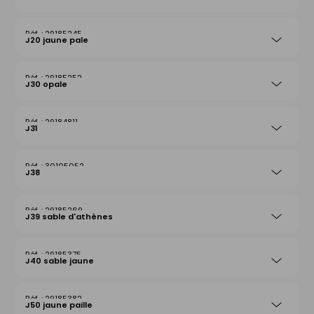
29185245
J20 jaune pale
29185252
J30 opale
29184811
J31
30105052
J38
29185269
J39 sable d'athènes
29185375
J40 sable jaune
29185382
J50 jaune paille