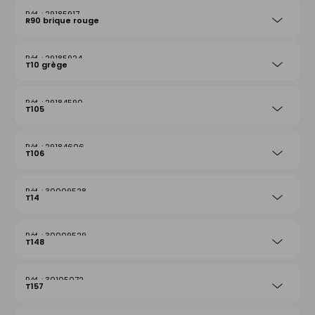
29185917
R90 brique rouge
29185924
T10 grège
29184590
T105
29184606
T106
30009528
T14
30009529
T148
30105072
T157