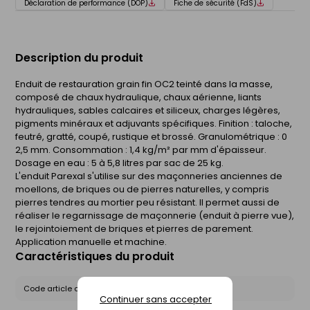
Déclaration de performance (DOP)
Fiche de sécurité (FdS)
Description du produit
Enduit de restauration grain fin OC2 teinté dans la masse,
composé de chaux hydraulique, chaux aérienne, liants
hydrauliques, sables calcaires et siliceux, charges légères,
pigments minéraux et adjuvants spécifiques. Finition : taloche,
feutré, gratté, coupé, rustique et brossé. Granulométrique : 0 
2,5 mm. Consommation : 1,4 kg/m² par mm d'épaisseur.
Dosage en eau : 5 à 5,8 litres par sac de 25 kg.
L'enduit Parexal s'utilise sur des maçonneries anciennes de
moellons, de briques ou de pierres naturelles, y compris
pierres tendres au mortier peu résistant. Il permet aussi de
réaliser le regarnissage de maçonnerie (enduit à pierre vue),
le rejointoiement de briques et pierres de parement.
Application manuelle et machine.
Caractéristiques du produit
Code article chez le fournisseur :
PARX25G10
Continuer sans accepter