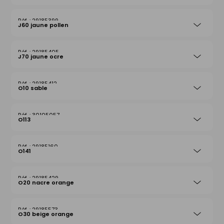
29185399
J60 jaune pollen
29185405
J70 jaune ocre
29185412
O10 sable
30105057
O113
29185160
O141
29185429
O20 nacre orange
29185573
O30 beige orange