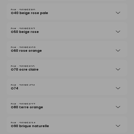
29185580
O40 beige rose pale
29185597
O50 beige rose
29185603
O60 rose orange
29185610
O70 ocre claire
29185474
O74
29185627
O80 terre orange
29185634
O90 brique naturelle