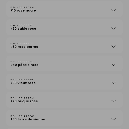
29185764
R10 rose nacre
29185771
R20 sable rose
29185788
R30 rose parme
29185795
R40 pétale rose
29185801
R50 vieux rose
29185894
R70 brique rose
29185900
R80 terre de sienne