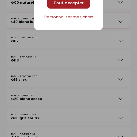
G00 naturel
Tout accepter
Personnaliser mes choix
29185108
G10 blanc lumière
30009498
G117
30105041
G118
30009499
G16 silex
29185115
G20 blanc cassé
29185207
G30 gris souris
29185214