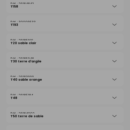
29184842
T158
30009533
T193
29185931
T20 sable clair
29185948
T30 terre d'argile
29183999
T40 sable orange
29185184
T48
29184002
T50 terre de sable