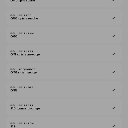
G40 gris fumé
29185221
G50 gris cendre
29184644
G60
29184651
G71 gris sauvage
30009502
G76 gris nuage
29184767
G95
29185238
J10 jaune orange
29184804
J19