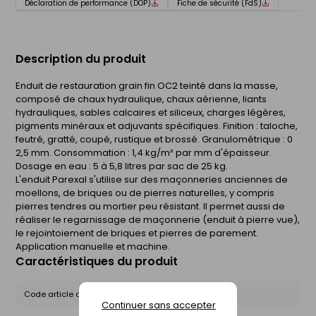
Déclaration de performance (DOP)
Fiche de sécurité (FdS)
Description du produit
Enduit de restauration grain fin OC2 teinté dans la masse,
composé de chaux hydraulique, chaux aérienne, liants
hydrauliques, sables calcaires et siliceux, charges légères,
pigments minéraux et adjuvants spécifiques. Finition : taloche,
feutré, gratté, coupé, rustique et brossé. Granulométrique : 0 
2,5 mm. Consommation : 1,4 kg/m² par mm d'épaisseur.
Dosage en eau : 5 à 5,8 litres par sac de 25 kg.
L'enduit Parexal s'utilise sur des maçonneries anciennes de
moellons, de briques ou de pierres naturelles, y compris
pierres tendres au mortier peu résistant. Il permet aussi de
réaliser le regarnissage de maçonnerie (enduit à pierre vue),
le rejointoiement de briques et pierres de parement.
Application manuelle et machine.
Caractéristiques du produit
Code article chez le fournisseur :
PARX25R40
Continuer sans accepter