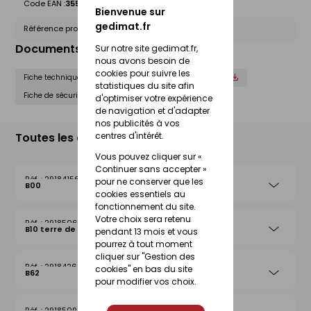
Code EAN :
3555432189269
Bienvenue sur
gedimat.fr
Référence produit nationale Gedimat :
29185795
Documents liés
Sur notre site gedimat.fr,
nous avons besoin de
cookies pour suivre les
Fiche technique
Déclaration de performance (DOP)
statistiques du site afin
Fiche de sécurité (FdS)
d'optimiser votre expérience
de navigation et d'adapter
nos publicités à vos
Toutes les déclinaisons
centres d'intérêt.
Vous pouvez cliquer sur «
Continuer sans accepter »
29184156
pour ne conserver que les
B00
cookies essentiels au
fonctionnement du site.
Votre choix sera retenu
29185061
B10 terre de lune
pendant 13 mois et vous
pourrez à tout moment
cliquer sur "Gestion des
29184262
cookies" en bas du site
B62
pour modifier vos choix.
29185092