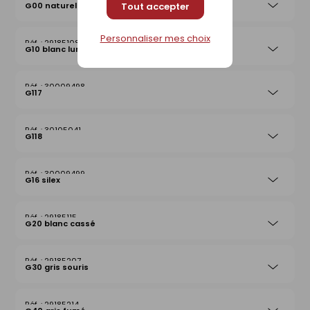
G00 naturel
Tout accepter
Personnaliser mes choix
29185108
G10 blanc lumière
30009498
G117
30105041
G118
30009499
G16 silex
29185115
G20 blanc cassé
29185207
G30 gris souris
29185214