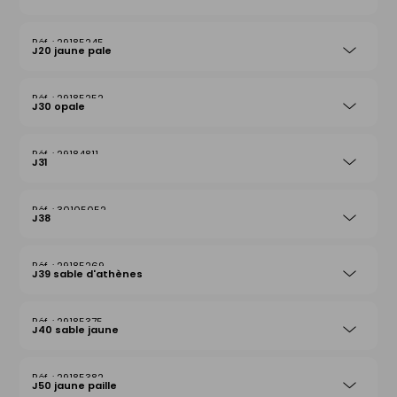
29185245
J20 jaune pale
29185252
J30 opale
29184811
J31
30105052
J38
29185269
J39 sable d'athènes
29185375
J40 sable jaune
29185382
J50 jaune paille