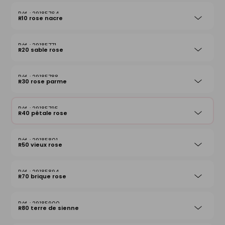
29185764
R10 rose nacre
29185771
R20 sable rose
29185788
R30 rose parme
29185795
R40 pétale rose
29185801
R50 vieux rose
29185894
R70 brique rose
29185900
R80 terre de sienne