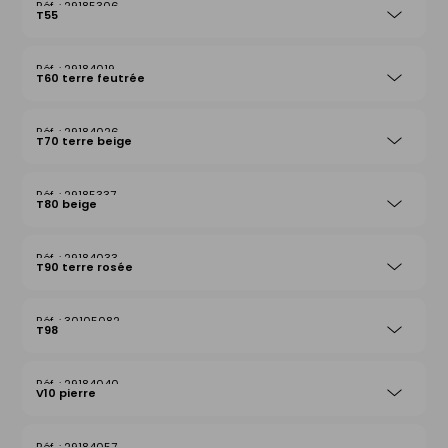
29185306
T55
29184019
T60 terre feutrée
29184026
T70 terre beige
29185337
T80 beige
29184033
T90 terre rosée
30105082
T98
29184040
V10 pierre
29184057