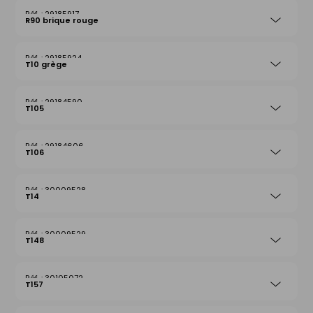
29185917
R90 brique rouge
29185924
T10 grège
29184590
T105
29184606
T106
30009528
T14
30009529
T148
30105072
T157