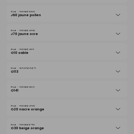
29185399
J60 jaune pollen
29185405
J70 jaune ocre
29185412
O10 sable
30105057
O113
29185160
O141
29185429
O20 nacre orange
29185573
O30 beige orange