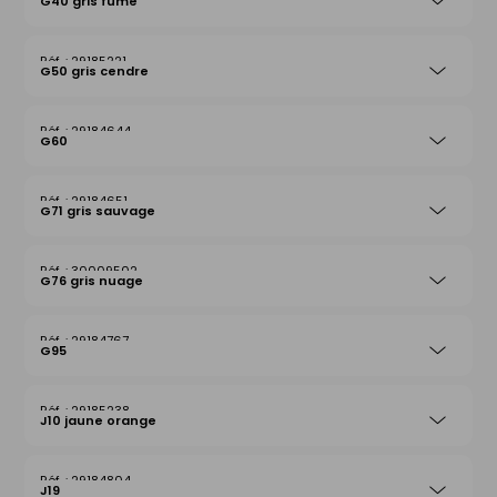
G40 gris fumé
29185221
G50 gris cendre
29184644
G60
29184651
G71 gris sauvage
30009502
G76 gris nuage
29184767
G95
29185238
J10 jaune orange
29184804
J19