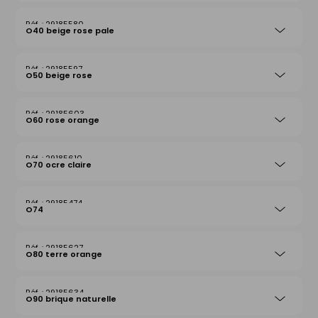
29185580
O40 beige rose pale
29185597
O50 beige rose
29185603
O60 rose orange
29185610
O70 ocre claire
29185474
O74
29185627
O80 terre orange
29185634
O90 brique naturelle