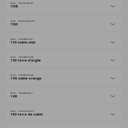
29184842
T158
30009533
T193
29185931
T20 sable clair
29185948
T30 terre d'argile
29183999
T40 sable orange
29185184
T48
29184002
T50 terre de sable