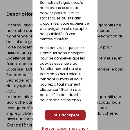
Sur notre site gedimat.fr,
nous avons besoin de
cookies pour suivre les
Description du produit
statistiques du site afin
d'optimiser votre expérience
La formulation unique de la lasure TECH-WOOD® garantit une
de navigation et d'adapter
accroche parfaite sur tous les bois extérieurs verticaux
nos publicités à vos
Adhérence renforcée grâce à une meilleure imprégnation du
centres d'intérêt.
bois et une grande souplesse du film protecteur
Forte concentration en pigments et agents Anti-UV pour
Vous pouvez cliquer sur «
assurer une protection longue durée
Continuer sans accepter »
Excellente applicabilité grâce à sa consistance crémeuse, et
pour ne conserver que les
cookies essentiels au
à son tendu parfait
fonctionnement du site.
La lasure TECH-WOOD® protège, embellit et uniformise le bois
Votre choix sera retenu
Rendement: 10-14 m²/L/couche
pendant 13 mois et vous
Séchage hors poussières : 1 heure environ
pourrez à tout moment
Nettoyage des ustensiles : avec de l'eau
cliquer sur "Gestion des
Pot 5l.
cookies" en bas du site
La formulation unique de la lasure TECH-WOOD® garantit une
pour modifier vos choix.
accroche parfaite sur tous les bois extérieurs verticaux : bois
exotiques, résineux ou tendres, y compris peu ou non
imprégnables tels que mélèze, douglas, red cedar, chêne...
Tout accepter
ainsi que thermotraités et autoclavés.
Caractéristiques du produit
Personnaliser mes choix