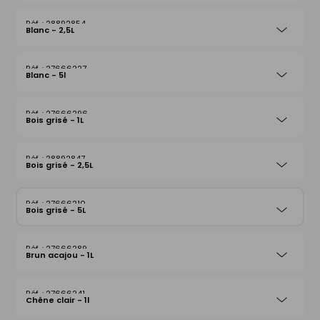
28892854
Blanc - 2,5L
27666227
Blanc - 5l
27666296
Bois grisé - 1L
28892847
Bois grisé - 2,5L
27666210
Bois grisé - 5L
27666289
Brun acajou - 1L
27666241
Chêne clair - 1l