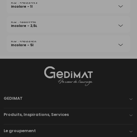
27666234
Incolore - 1l
28892779
Incolore - 2,5L
27666159
Incolore - 5l
Gedimat
- AU COEUR DE L'OUVRAGE
GEDIMAT
Produits, Inspirations, Services
Le groupement