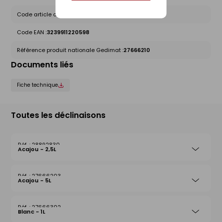
Code article chez le fournisseur :
01220598
Code EAN :
3239911220598
Référence produit nationale Gedimat :
27666210
Documents liés
Fiche technique
Toutes les déclinaisons
28892830
Acajou - 2,5L
27666203
Acajou - 5L
27666302
Blanc - 1L