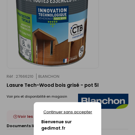
Réf : 27666210
BLANCHON
Lasure Tech-Wood bois grisé - pot 5l
Voir prix et disponibilité en magasin
Continuer sans accepter
Voir les 27 déclinaisons
Bienvenue sur
Documents liés :
Fiche technique
gedimat.fr