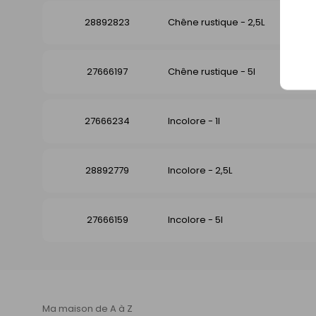
28892823
Chêne rustique - 2,5L
27666197
Chêne rustique - 5l
27666234
Incolore - 1l
28892779
Incolore - 2,5L
27666159
Incolore - 5l
Ma maison de A à Z