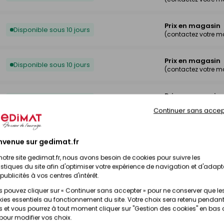
Prix en magasin
Disponible sous 10 jours
(contactez votre 
Prix en magasin
Disponible sous 10 jours
(contactez votre 
Prix en magasin
Disponible sous 10 jours
(contactez votre 
Continuer sans accep
Prix en magasin
Disponible sous 10 jours
(contactez votre 
nvenue sur gedimat.fr
notre site gedimat.fr, nous avons besoin de cookies pour suivre les
Prix en magasin
istiques du site afin d'optimiser votre expérience de navigation et d'adapt
Disponible sous 10 jours
(contactez votre 
publicités à vos centres d'intérêt.
 pouvez cliquer sur « Continuer sans accepter » pour ne conserver que le
ies essentiels au fonctionnement du site. Votre choix sera retenu pendant
Prix en magasin
Disponible sous 10 jours
 et vous pourrez à tout moment cliquer sur "Gestion des cookies" en bas
(contactez votre 
 pour modifier vos choix.