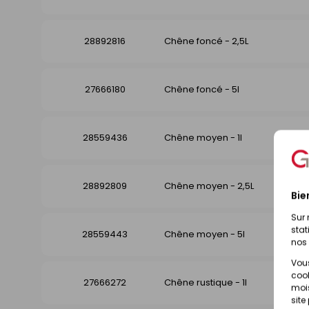
28892816
Chêne foncé - 2,5L
27666180
Chêne foncé - 5l
28559436
Chêne moyen - 1l
28892809
Chêne moyen - 2,5L
Bie
Sur 
stat
28559443
Chêne moyen - 5l
nos 
Vous
cook
27666272
Chêne rustique - 1l
mois
site