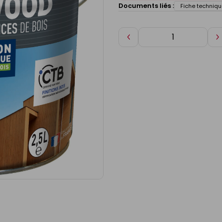
Documents liés :
Fiche techniqu
Diminuer
A
de
d
1
1