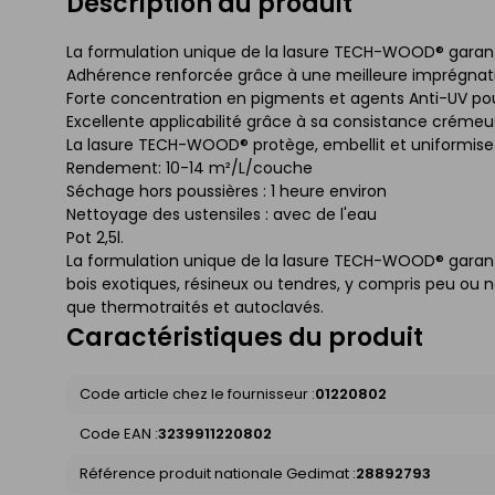
Description du produit
La formulation unique de la lasure TECH-WOOD® garantit
Adhérence renforcée grâce à une meilleure imprégnati
Forte concentration en pigments et agents Anti-UV po
Excellente applicabilité grâce à sa consistance crémeus
La lasure TECH-WOOD® protège, embellit et uniformise 
Rendement: 10-14 m²/L/couche
Séchage hors poussières : 1 heure environ
Nettoyage des ustensiles : avec de l'eau
Pot 2,5l.
La formulation unique de la lasure TECH-WOOD® garantit
bois exotiques, résineux ou tendres, y compris peu ou n
que thermotraités et autoclavés.
Caractéristiques du produit
Code article chez le fournisseur :
01220802
Code EAN :
3239911220802
Référence produit nationale Gedimat :
28892793