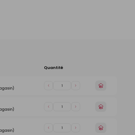
Quantité
Ajouter
au
panier
Choisir
Diminuer
Augmenter
magasin)
un
de
de
magasin
1
1
Choisir
Diminuer
Augmenter
magasin)
un
de
de
magasin
1
1
Choisir
Diminuer
Augmenter
magasin)
un