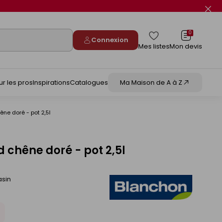
Fer
le
flas
info
0
Connexion
Mes listes
Mon devis
ur les pros
Inspirations
Catalogues
Ma Maison de A à Z
ne doré - pot 2,5l
chêne doré - pot 2,5l
asin