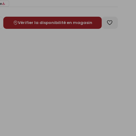
e
Vérifier la disponibilité en magasin
ugmenter
Enregistrer
e
comme
liste