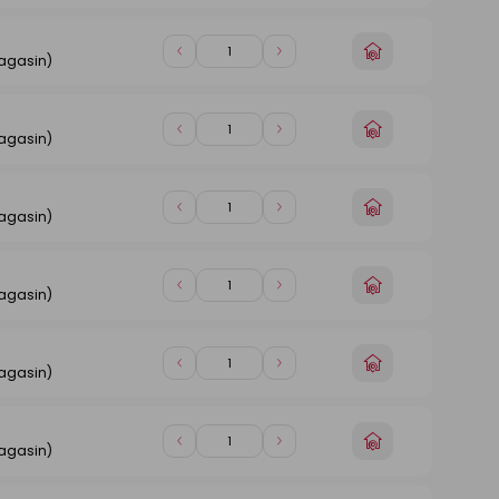
de
de
magasin
1
1
Choisir
Diminuer
Augmenter
magasin)
un
de
de
magasin
1
1
Choisir
Diminuer
Augmenter
magasin)
un
de
de
magasin
1
1
Choisir
Diminuer
Augmenter
magasin)
un
de
de
magasin
1
1
Choisir
Diminuer
Augmenter
magasin)
un
de
de
magasin
1
1
Choisir
Diminuer
Augmenter
magasin)
un
de
de
magasin
1
1
Choisir
Diminuer
Augmenter
magasin)
un
de
de
magasin
1
1