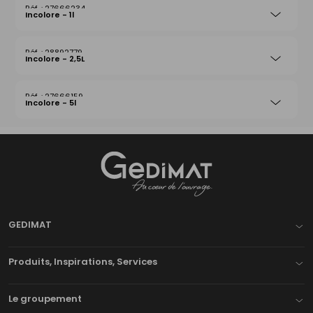
27666234
Incolore - 1l
28892779
Incolore - 2,5L
27666159
Incolore - 5l
Gedimat
- AU COEUR DE L'OUVRAGE
GEDIMAT
Produits, Inspirations, Services
Le groupement