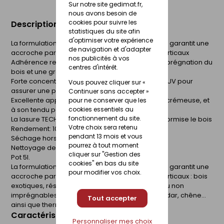
Sur notre site gedimat.fr,
nous avons besoin de
cookies pour suivre les
Description du produit
statistiques du site afin
d'optimiser votre expérience
La formulation unique de la lasure TECH-WOOD® garantit une
de navigation et d'adapter
accroche parfaite sur tous les bois extérieurs verticaux
nos publicités à vos
Adhérence renforcée grâce à une meilleure imprégnation du
centres d'intérêt.
bois et une grande souplesse du film protecteur
Forte concentration en pigments et agents Anti-UV pour
Vous pouvez cliquer sur «
assurer une protection longue durée
Continuer sans accepter »
Excellente applicabilité grâce à sa consistance crémeuse, et
pour ne conserver que les
cookies essentiels au
à son tendu parfait
fonctionnement du site.
La lasure TECH-WOOD® protège, embellit et uniformise le bois
Votre choix sera retenu
Rendement: 10-14 m²/L/couche
pendant 13 mois et vous
Séchage hors poussières : 1 heure environ
pourrez à tout moment
Nettoyage des ustensiles : avec de l'eau
cliquer sur "Gestion des
Pot 5l.
cookies" en bas du site
La formulation unique de la lasure TECH-WOOD® garantit une
pour modifier vos choix.
accroche parfaite sur tous les bois extérieurs verticaux : bois
exotiques, résineux ou tendres, y compris peu ou non
imprégnables tels que mélèze, douglas, red cedar, chêne...
Tout accepter
ainsi que thermotraités et autoclavés.
Caractéristiques du produit
Personnaliser mes choix