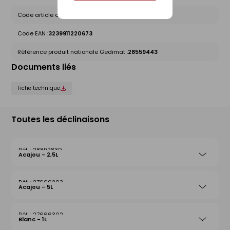
Code article chez le fournisseur :
01220673
Code EAN :
3239911220673
Référence produit nationale Gedimat :
28559443
Documents liés
Fiche technique
Toutes les déclinaisons
28892830
Acajou - 2,5L
27666203
Acajou - 5L
27666302
Blanc - 1L