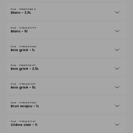
28892854
Blanc - 2,5L
27666227
Blanc - 5l
27666296
Bois grisé - 1L
28892847
Bois grisé - 2,5L
27666210
Bois grisé - 5L
27666289
Brun acajou - 1L
27666241
Chêne clair - 1l