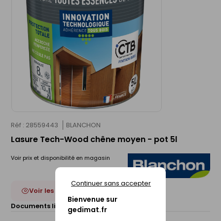
Réf : 28559443
BLANCHON
Lasure Tech-Wood chêne moyen - pot 5l
Voir prix et disponibilité en magasin
Continuer sans accepter
Voir les 27 déclinaisons
Bienvenue sur
Documents liés :
Fiche technique
gedimat.fr