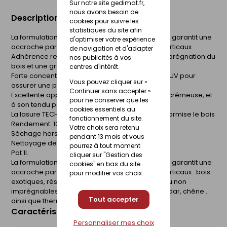
Sur notre site gedimat.fr,
nous avons besoin de
Description du produit
cookies pour suivre les
statistiques du site afin
La formulation unique de la lasure TECH-WOOD® garantit une
d'optimiser votre expérience
accroche parfaite sur tous les bois extérieurs verticaux
de navigation et d'adapter
Adhérence renforcée grâce à une meilleure imprégnation du
nos publicités à vos
bois et une grande souplesse du film protecteur
centres d'intérêt.
Forte concentration en pigments et agents Anti-UV pour
Vous pouvez cliquer sur «
assurer une protection longue durée
Continuer sans accepter »
Excellente applicabilité grâce à sa consistance crémeuse, et
pour ne conserver que les
à son tendu parfait
cookies essentiels au
La lasure TECH-WOOD® protège, embellit et uniformise le bois
fonctionnement du site.
Rendement: 10-14 m²/L/couche
Votre choix sera retenu
Séchage hors poussières : 1 heure environ
pendant 13 mois et vous
Nettoyage des ustensiles : avec de l'eau
pourrez à tout moment
Pot 1l.
cliquer sur "Gestion des
La formulation unique de la lasure TECH-WOOD® garantit une
cookies" en bas du site
accroche parfaite sur tous les bois extérieurs verticaux : bois
pour modifier vos choix.
exotiques, résineux ou tendres, y compris peu ou non
imprégnables tels que mélèze, douglas, red cedar, chêne...
Tout accepter
ainsi que thermotraités et autoclavés.
Caractéristiques du produit
Personnaliser mes choix