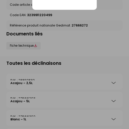
Code article chez le fournisseur :
01220499
Code EAN :
3239911220499
Référence produit nationale Gedimat :
27666272
Documents liés
Fiche technique
Toutes les déclinaisons
28892830
Acajou - 2,5L
27666203
Acajou - 5L
27666302
Blanc - 1L