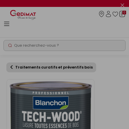
Panneau de gestion des cookies
Fer
le
0
flas
Connexio
info
Rechercher
Chantier express
Traitements curatifs et préventifs bois