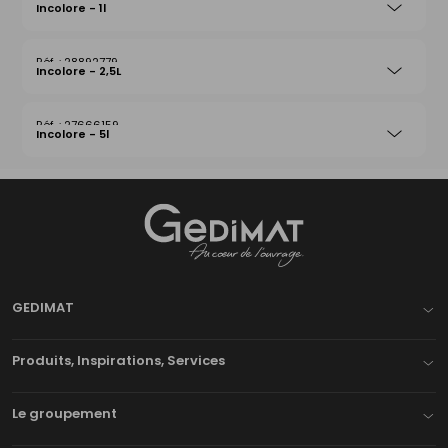
Incolore - 1l
28892779
Incolore - 2,5L
27666159
Incolore - 5l
Gedimat
- AU COEUR DE L'OUVRAGE
GEDIMAT
Produits, Inspirations, Services
Le groupement