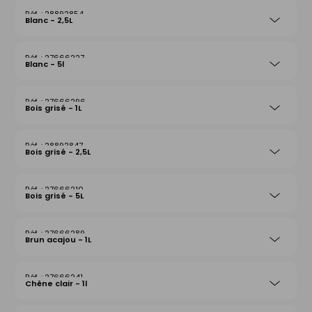
28892854
Blanc - 2,5L
27666227
Blanc - 5l
27666296
Bois grisé - 1L
28892847
Bois grisé - 2,5L
27666210
Bois grisé - 5L
27666289
Brun acajou - 1L
27666241
Chêne clair - 1l