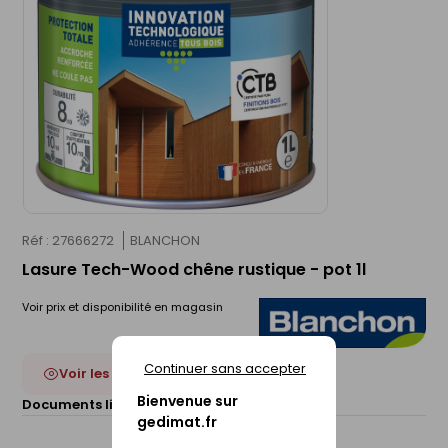
Réf : 27666272
BLANCHON
Lasure Tech-Wood chêne rustique - pot 1l
Voir prix et disponibilité en magasin
Continuer sans accepter
Voir les 27 déclinaisons
Bienvenue sur
Documents liés :
Fiche technique
gedimat.fr