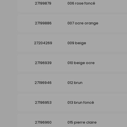
27199879
006 rose foncé
27199886
007 ocre orange
27204269
009 beige
27196939
010 beige ocre
27196946
012 brun
27196953
013 brun foncé
27196960
015 pierre claire