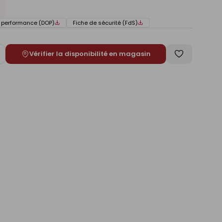
e performance (DOP)
Fiche de sécurité (FdS)
Vérifier la disponibilité en magasin
ugmenter
Enregistrer
e
comme
liste