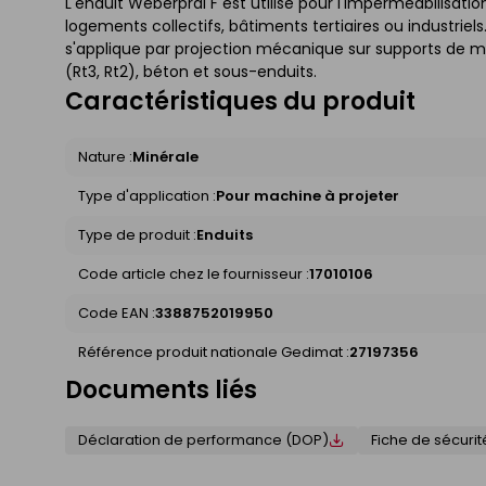
L'enduit Weberpral F est utilisé pour l'imperméabilisati
logements collectifs, bâtiments tertiaires ou industriel
s'applique par projection mécanique sur supports de 
(Rt3, Rt2), béton et sous-enduits.
Caractéristiques du produit
Nature :
Minérale
Type d'application :
Pour machine à projeter
Type de produit :
Enduits
Code article chez le fournisseur :
17010106
Code EAN :
3388752019950
Référence produit nationale Gedimat :
27197356
Documents liés
Déclaration de performance (DOP)
Fiche de sécurit