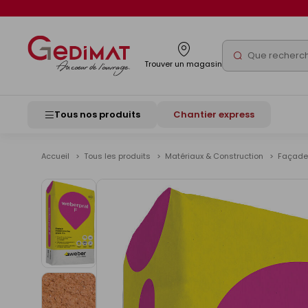
Panneau de gestion des cookies
Rechercher
Trouver un magasin
Tous nos produits
Chantier express
Accueil
Tous les produits
Matériaux & Construction
Façad
Voir
les
images