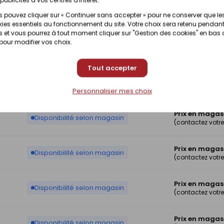
Prix en magas
Disponibilité selon magasin
 pouvez cliquer sur « Continuer sans accepter » pour ne conserver que le
(contactez votr
ies essentiels au fonctionnement du site. Votre choix sera retenu pendant
 et vous pourrez à tout moment cliquer sur "Gestion des cookies" en bas
 pour modifier vos choix.
Prix en magas
Disponibilité selon magasin
(contactez votr
Tout accepter
Prix en magas
Disponibilité selon magasin
(contactez votr
Personnaliser mes choix
Prix en magas
Disponibilité selon magasin
(contactez votr
Prix en magas
Disponibilité selon magasin
(contactez votr
Prix en magas
Disponibilité selon magasin
(contactez votr
Prix en magas
Disponibilité selon magasin