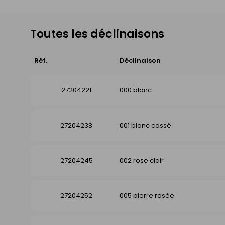
Toutes les déclinaisons
Réf.
Déclinaison
27204221
000 blanc
27204238
001 blanc cassé
27204245
002 rose clair
27204252
005 pierre rosée