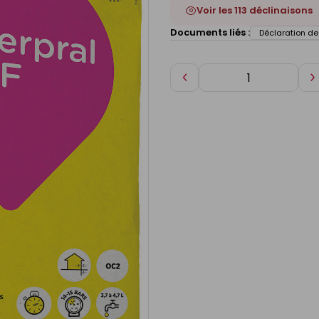
Voir les 113 déclinaisons
Documents liés :
Déclaration d
Diminuer
A
de
d
1
1