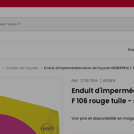
Po
e
Enduits de façade
Enduit d'imperméabilisation de façade WEBERPRAL F 1
Réf : 27197356
WEBER
Enduit d'impermé
F 106 rouge tuile 
Voir prix et disponibilité en mag