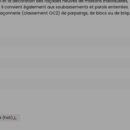
on et la décoration des façades neuves de maisons individuelles,
s. Il convient également aux soubassements et parois enterrées. I
maçonnerie (classement OC2) de parpaings, de blocs ou de briq
é (FdS)