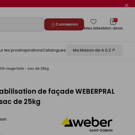
Fer
le
flas
info
0
Connexion
Mes listes
Mon devis
ur les pros
Inspirations
Catalogues
Ma Maison de A à Z
06 rouge tuile - sac de 25kg
abilisation de façade WEBERPRAL
- sac de 25kg
asin