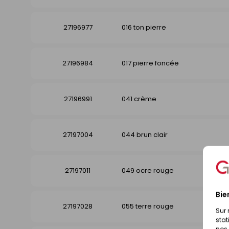
27196977
016 ton pierre
27196984
017 pierre foncée
27196991
041 crème
27197004
044 brun clair
27197011
049 ocre rouge
Bie
27197028
055 terre rouge
Sur 
stat
nos 