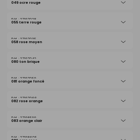
049 ocre rouge
27197028
055 terre rouge
27197035
058 rose moyen
27197042
080 ton brique
27197059
081 orange foncé
27197066
082 rose orange
27198599
083 orange clair
27198605