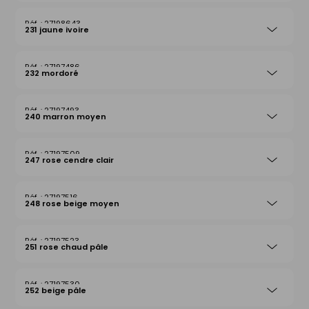
27198643
231 jaune ivoire
27197486
232 mordoré
27197493
240 marron moyen
27197509
247 rose cendre clair
27197516
248 rose beige moyen
27197523
251 rose chaud pâle
27197530
252 beige pâle