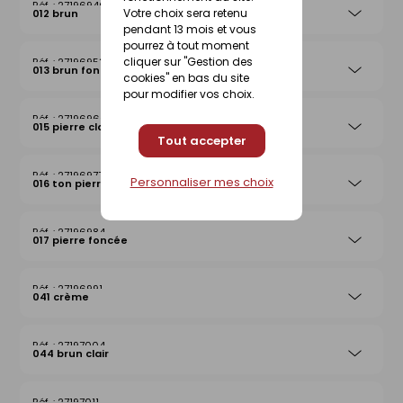
27196946
Votre choix sera retenu
012 brun
pendant 13 mois et vous
pourrez à tout moment
cliquer sur "Gestion des
27196953
013 brun foncé
cookies" en bas du site
pour modifier vos choix.
27196960
015 pierre claire
Tout accepter
27196977
Personnaliser mes choix
016 ton pierre
27196984
017 pierre foncée
27196991
041 crème
27197004
044 brun clair
27197011