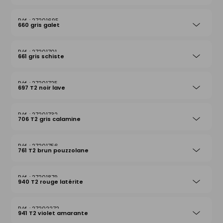
27201695
660 gris galet
27201701
661 gris schiste
27201725
697 T2 noir lave
27201732
706 T2 gris calamine
27201756
761 T2 brun pouzzolane
27201879
940 T2 rouge latérite
27202272
941 T2 violet amarante