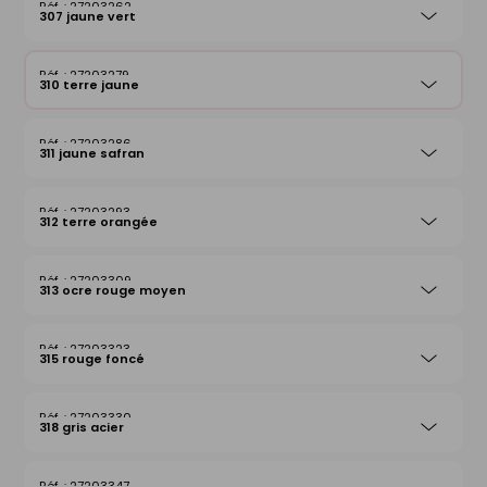
27203262
307 jaune vert
27203279
310 terre jaune
27203286
311 jaune safran
27203293
312 terre orangée
27203309
313 ocre rouge moyen
27203323
315 rouge foncé
27203330
318 gris acier
27203347