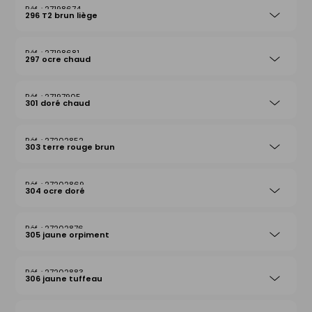
27198674
296 T2 brun liège
27198681
297 ocre chaud
27197905
301 doré chaud
27202852
303 terre rouge brun
27202869
304 ocre doré
27202876
305 jaune orpiment
27202883
306 jaune tuffeau