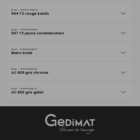
27202302
944 T2 rouge kaolin
27202333
947 T2 jaune comblanchien
27206157
Blanc éclat
27201909
UC 609 gris chrome
27201954
UC 660 gris galet
Gedimat
- AU COEUR DE L'OUVRAGE