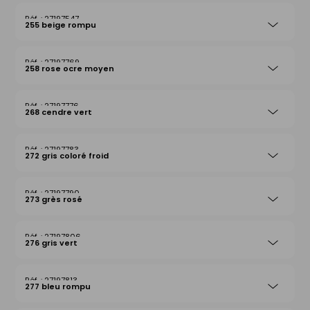
27197547
255 beige rompu
27197769
258 rose ocre moyen
27197776
268 cendre vert
27197783
272 gris coloré froid
27197790
273 grès rosé
27197806
276 gris vert
27197813
277 bleu rompu