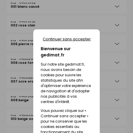
27204238
001 blanc cassé
27204245
002 rose clair
Continuer sans accepter
27204252
005 pierre rosée
Bienvenue sur
gedimat.fr
27199879
006 rose foncé
Sur notre site gedimat.fr,
nous avons besoin de
cookies pour suivre les
27199886
statistiques du site afin
007 ocre orange
d'optimiser votre expérience
de navigation et d'adapter
nos publicités à vos
27204269
009 beige
centres d'intérêt.
Vous pouvez cliquer sur «
Continuer sans accepter »
27196939
010 beige ocre
pour ne conserver que les
cookies essentiels au
fonctionnement du site.