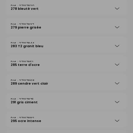
27197820
278 bleuté vert
27197837
279 pierre grisée
27197844
283 T2 granit bleu
27197851
285 terre d'ocre
27197868
289 cendre vert clair
27197875
291 gris ciment
27197882
295 ocre intense