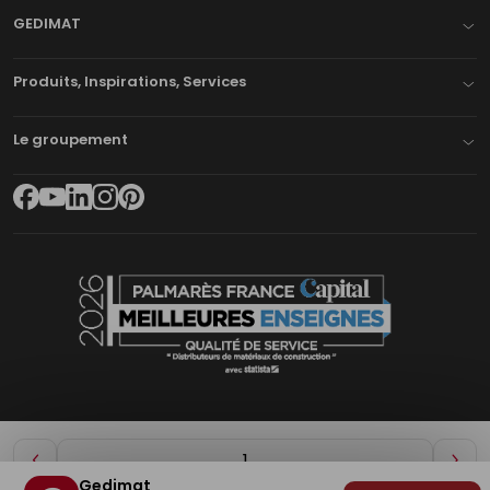
GEDIMAT
Produits, Inspirations, Services
Le groupement
Diminuer
Aug
Gedimat
de
de
Plan du site
Mentions légales
Cookies
Déclaration d'accessibilité