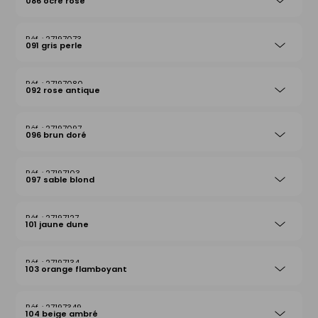
086 ocre rose
27197073
091 gris perle
27197080
092 rose antique
27197097
096 brun doré
27197103
097 sable blond
27197127
101 jaune dune
27197134
103 orange flamboyant
27197349
104 beige ambré