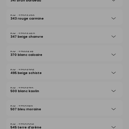
341 brun bardeau
27203439
343 rouge carmine
27203460
347 beige chanvre
27199848
370 blanc calcaire
27203705
495 beige schiste
27203712
500 blanc kaolin
27201183
507 bleu moraine
27201206
545 terre d'arène