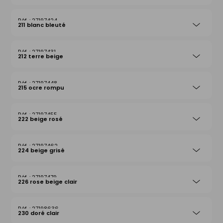
27197424
211 blanc bleuté
27197431
212 terre beige
27197448
215 ocre rompu
27197455
222 beige rosé
27197462
224 beige grisé
27197479
226 rose beige clair
27198636
230 doré clair