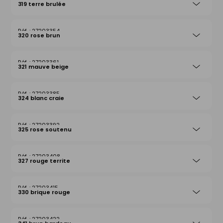
319 terre brulée
27203354
320 rose brun
27203361
321 mauve beige
27203385
324 blanc craie
27203392
325 rose soutenu
27203408
327 rouge territe
27203415
330 brique rouge
27203422