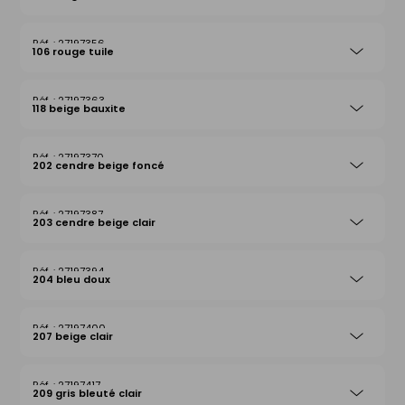
27197356
106 rouge tuile
27197363
118 beige bauxite
27197370
202 cendre beige foncé
27197387
203 cendre beige clair
27197394
204 bleu doux
27197400
207 beige clair
27197417
209 gris bleuté clair