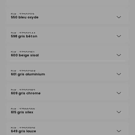
27201213
550 bleu oxyde
27201244
598 gris béton
27201251
600 beige sisal
27201268
601 gris aluminium
27201282
609 gris chrome
27199299
615 gris silex
27201305
649 gris lauze