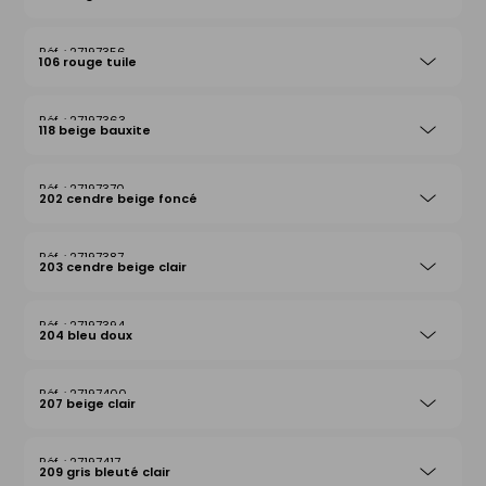
27197356
106 rouge tuile
27197363
118 beige bauxite
27197370
202 cendre beige foncé
27197387
203 cendre beige clair
27197394
204 bleu doux
27197400
207 beige clair
27197417
209 gris bleuté clair