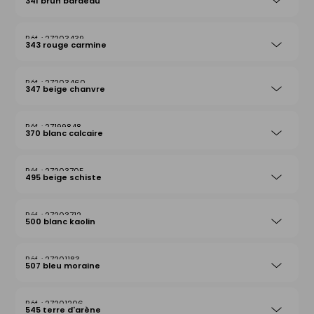
341 brun bardeau
27203439
343 rouge carmine
27203460
347 beige chanvre
27199848
370 blanc calcaire
27203705
495 beige schiste
27203712
500 blanc kaolin
27201183
507 bleu moraine
27201206
545 terre d'arène