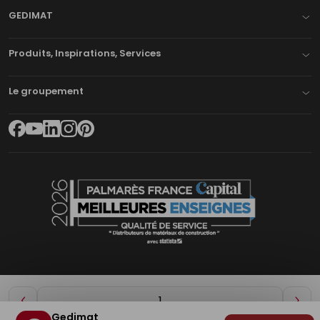
GEDIMAT
Produits, Inspirations, Services
Le groupement
Diminuer
Aug
Gedimat
de
de
Plan du site
Mentions légales
Cookies
Déclaration d'accessibilité