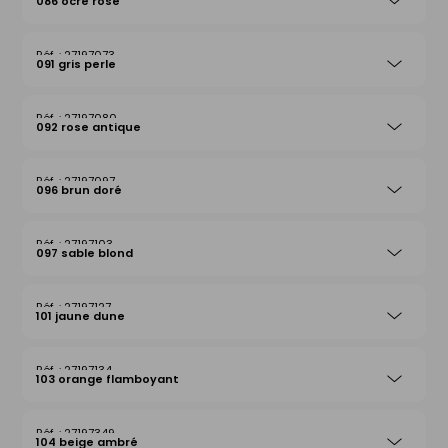
086 ocre rose
27197073
091 gris perle
27197080
092 rose antique
27197097
096 brun doré
27197103
097 sable blond
27197127
101 jaune dune
27197134
103 orange flamboyant
27197349
104 beige ambré