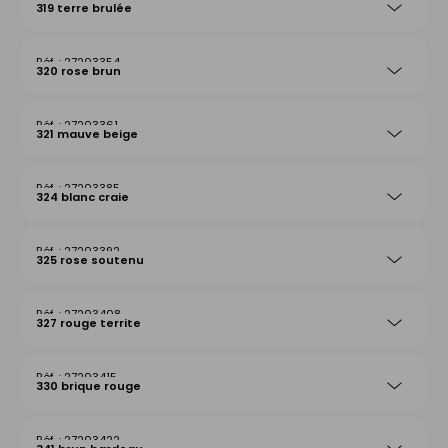
319 terre brulée
27203354
320 rose brun
27203361
321 mauve beige
27203385
324 blanc craie
27203392
325 rose soutenu
27203408
327 rouge territe
27203415
330 brique rouge
27203422