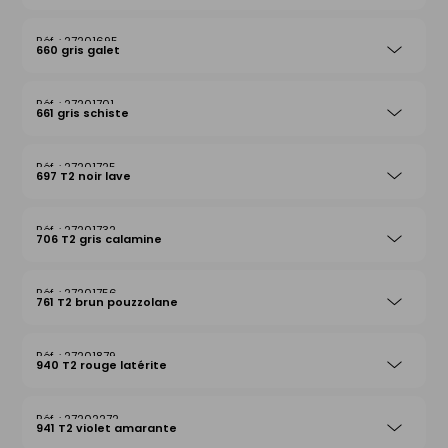
27201695
660 gris galet
27201701
661 gris schiste
27201725
697 T2 noir lave
27201732
706 T2 gris calamine
27201756
761 T2 brun pouzzolane
27201879
940 T2 rouge latérite
27202272
941 T2 violet amarante