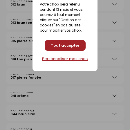
27196946
Votre choix sera retenu
012 brun
pendant 13 mois et vous
pourrez à tout moment
cliquer sur "Gestion des
27196953
013 brun foncé
cookies" en bas du site
pour modifier vos choix.
27196960
015 pierre claire
Tout accepter
27196977
Personnaliser mes choix
016 ton pierre
27196984
017 pierre foncée
27196991
041 crème
27197004
044 brun clair
27197011