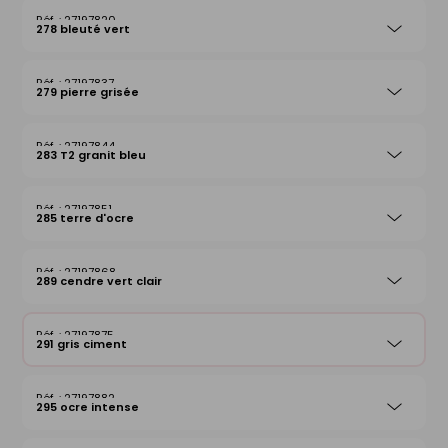
27197820
278 bleuté vert
27197837
279 pierre grisée
27197844
283 T2 granit bleu
27197851
285 terre d'ocre
27197868
289 cendre vert clair
27197875
291 gris ciment
27197882
295 ocre intense