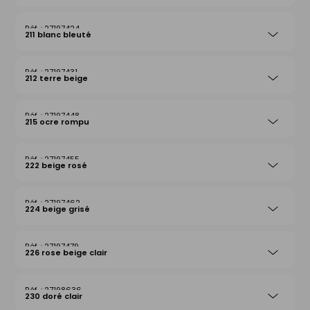
27197424
211 blanc bleuté
27197431
212 terre beige
27197448
215 ocre rompu
27197455
222 beige rosé
27197462
224 beige grisé
27197479
226 rose beige clair
27198636
230 doré clair