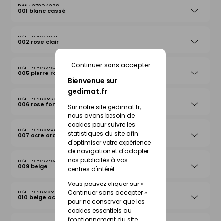
27204238
001 blanc cassé
27204245
002 rose clair
Continuer sans accepter
27204252
005 pierre rosée
Bienvenue sur
gedimat.fr
27199879
006 rose foncé
Sur notre site gedimat.fr,
nous avons besoin de
cookies pour suivre les
27199886
statistiques du site afin
007 ocre orange
d'optimiser votre expérience
de navigation et d'adapter
nos publicités à vos
27204269
009 beige
centres d'intérêt.
Vous pouvez cliquer sur «
Continuer sans accepter »
27196939
010 beige ocre
pour ne conserver que les
cookies essentiels au
fonctionnement du site.