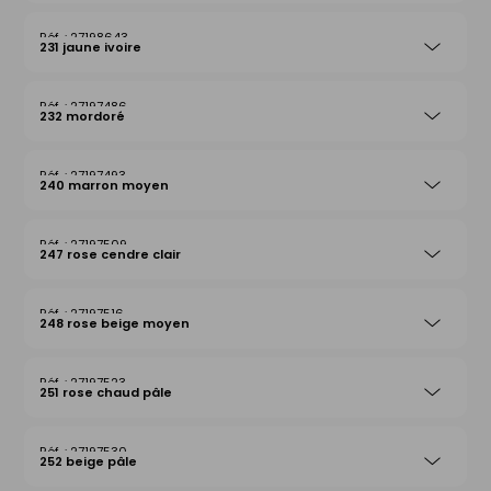
27198643
231 jaune ivoire
27197486
232 mordoré
27197493
240 marron moyen
27197509
247 rose cendre clair
27197516
248 rose beige moyen
27197523
251 rose chaud pâle
27197530
252 beige pâle