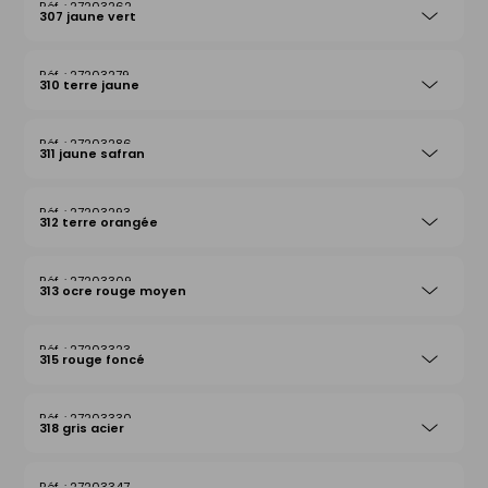
27203262
307 jaune vert
27203279
310 terre jaune
27203286
311 jaune safran
27203293
312 terre orangée
27203309
313 ocre rouge moyen
27203323
315 rouge foncé
27203330
318 gris acier
27203347