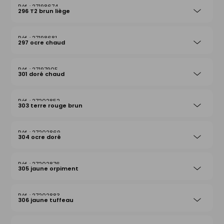
27198674
296 T2 brun liège
27198681
297 ocre chaud
27197905
301 doré chaud
27202852
303 terre rouge brun
27202869
304 ocre doré
27202876
305 jaune orpiment
27202883
306 jaune tuffeau