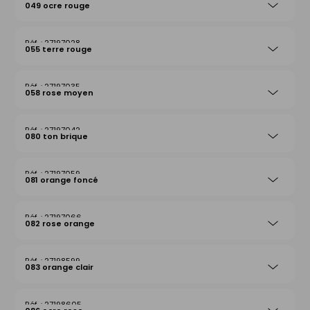
049 ocre rouge
27197028
055 terre rouge
27197035
058 rose moyen
27197042
080 ton brique
27197059
081 orange foncé
27197066
082 rose orange
27198599
083 orange clair
27198605