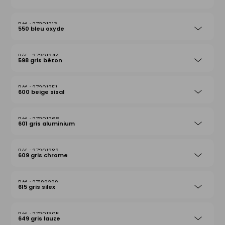
27201213
550 bleu oxyde
27201244
598 gris béton
27201251
600 beige sisal
27201268
601 gris aluminium
27201282
609 gris chrome
27199299
615 gris silex
27201305
649 gris lauze