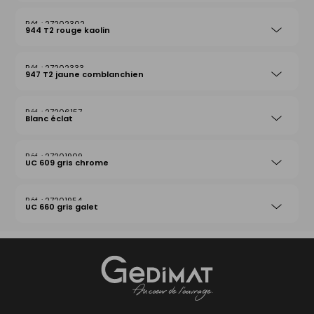
27202302
944 T2 rouge kaolin
27202333
947 T2 jaune comblanchien
27206157
Blanc éclat
27201909
UC 609 gris chrome
27201954
UC 660 gris galet
Gedimat
- AU COEUR DE L'OUVRAGE