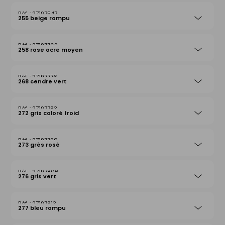
27197547
255 beige rompu
27197769
258 rose ocre moyen
27197776
268 cendre vert
27197783
272 gris coloré froid
27197790
273 grès rosé
27197806
276 gris vert
27197813
277 bleu rompu