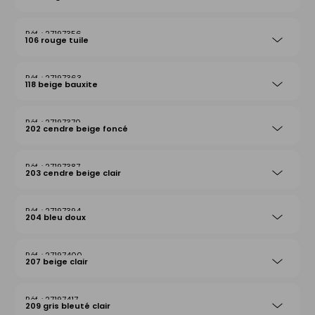
27197356
106 rouge tuile
27197363
118 beige bauxite
27197370
202 cendre beige foncé
27197387
203 cendre beige clair
27197394
204 bleu doux
27197400
207 beige clair
27197417
209 gris bleuté clair