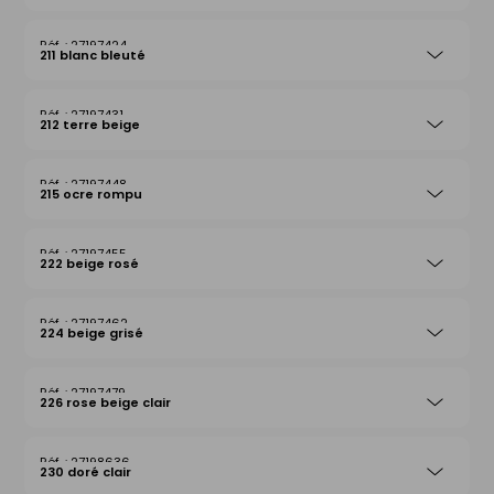
27197424
211 blanc bleuté
27197431
212 terre beige
27197448
215 ocre rompu
27197455
222 beige rosé
27197462
224 beige grisé
27197479
226 rose beige clair
27198636
230 doré clair