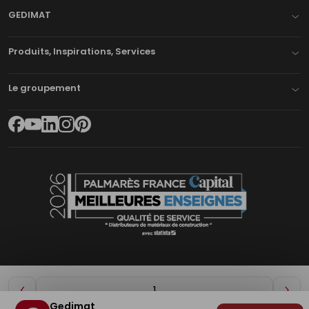
GEDIMAT
Produits, Inspirations, Services
Le groupement
Diminuer
Aug
Gedimat
de
de
Plan du site
Mentions légales
Cookies
Déclaration d'accessibilité