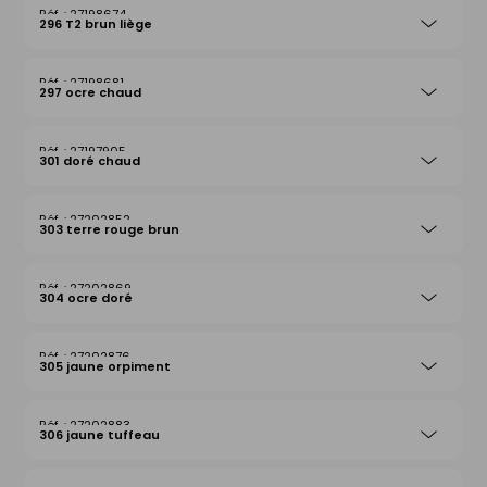
27198674
296 T2 brun liège
27198681
297 ocre chaud
27197905
301 doré chaud
27202852
303 terre rouge brun
27202869
304 ocre doré
27202876
305 jaune orpiment
27202883
306 jaune tuffeau