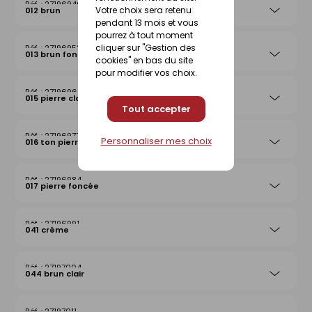
27196946
Votre choix sera retenu
012 brun
pendant 13 mois et vous
pourrez à tout moment
cliquer sur "Gestion des
27196953
013 brun foncé
cookies" en bas du site
pour modifier vos choix.
27196960
015 pierre claire
Tout accepter
27196977
Personnaliser mes choix
016 ton pierre
27196984
017 pierre foncée
27196991
041 crème
27197004
044 brun clair
27197011