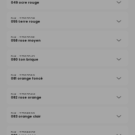
049 ocre rouge
27197028
055 terre rouge
27197035
058 rose moyen
27197042
080 ton brique
27197059
081 orange foncé
27197066
082 rose orange
27198599
083 orange clair
27198605