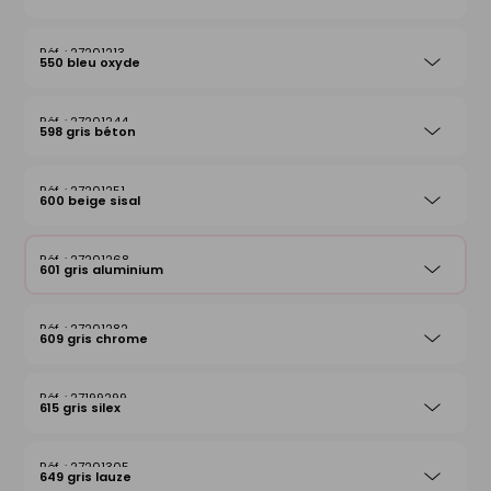
27201213
550 bleu oxyde
27201244
598 gris béton
27201251
600 beige sisal
27201268
601 gris aluminium
27201282
609 gris chrome
27199299
615 gris silex
27201305
649 gris lauze