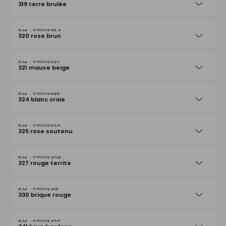
319 terre brulée
27203354
320 rose brun
27203361
321 mauve beige
27203385
324 blanc craie
27203392
325 rose soutenu
27203408
327 rouge territe
27203415
330 brique rouge
27203422