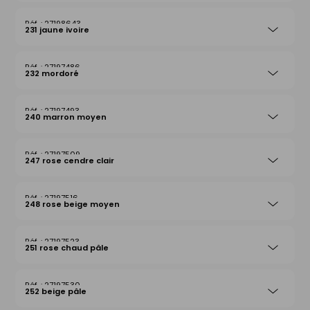
27198643
231 jaune ivoire
27197486
232 mordoré
27197493
240 marron moyen
27197509
247 rose cendre clair
27197516
248 rose beige moyen
27197523
251 rose chaud pâle
27197530
252 beige pâle