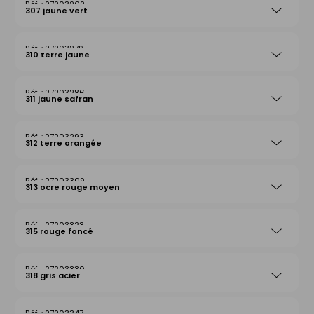
27203262
307 jaune vert
27203279
310 terre jaune
27203286
311 jaune safran
27203293
312 terre orangée
27203309
313 ocre rouge moyen
27203323
315 rouge foncé
27203330
318 gris acier
27203347