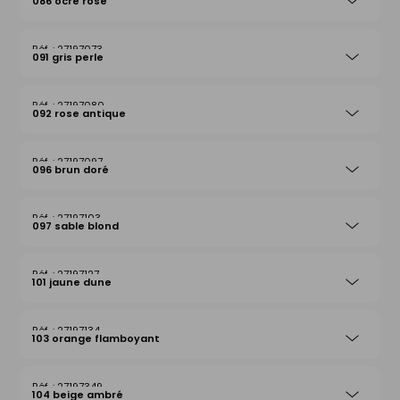
086 ocre rose
27197073
091 gris perle
27197080
092 rose antique
27197097
096 brun doré
27197103
097 sable blond
27197127
101 jaune dune
27197134
103 orange flamboyant
27197349
104 beige ambré