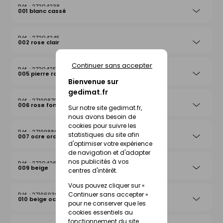
27204238
001 blanc cassé
27204245
002 rose clair
Continuer sans accepter
27204252
005 pierre rosée
Bienvenue sur
gedimat.fr
27199879
006 rose foncé
Sur notre site gedimat.fr,
nous avons besoin de
cookies pour suivre les
27199886
statistiques du site afin
007 ocre orange
d'optimiser votre expérience
de navigation et d'adapter
nos publicités à vos
27204269
009 beige
centres d'intérêt.
Vous pouvez cliquer sur «
Continuer sans accepter »
27196939
010 beige ocre
pour ne conserver que les
cookies essentiels au
fonctionnement du site.