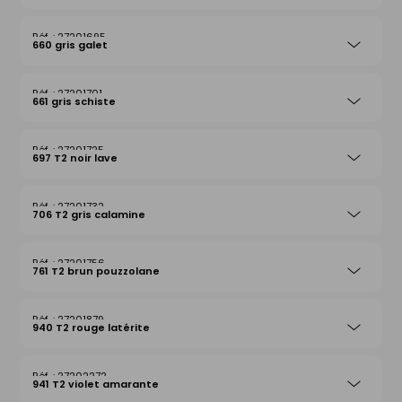
27201695
660 gris galet
27201701
661 gris schiste
27201725
697 T2 noir lave
27201732
706 T2 gris calamine
27201756
761 T2 brun pouzzolane
27201879
940 T2 rouge latérite
27202272
941 T2 violet amarante