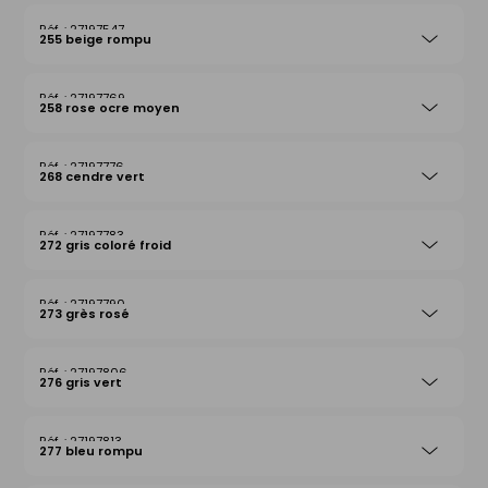
27197547
255 beige rompu
27197769
258 rose ocre moyen
27197776
268 cendre vert
27197783
272 gris coloré froid
27197790
273 grès rosé
27197806
276 gris vert
27197813
277 bleu rompu