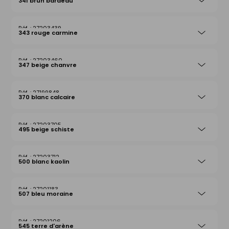
341 brun bardeau
27203439
343 rouge carmine
27203460
347 beige chanvre
27199848
370 blanc calcaire
27203705
495 beige schiste
27203712
500 blanc kaolin
27201183
507 bleu moraine
27201206
545 terre d'arène