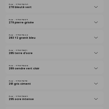
27197820
278 bleuté vert
27197837
279 pierre grisée
27197844
283 T2 granit bleu
27197851
285 terre d'ocre
27197868
289 cendre vert clair
27197875
291 gris ciment
27197882
295 ocre intense