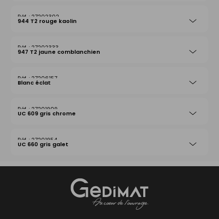
27202302
944 T2 rouge kaolin
27202333
947 T2 jaune comblanchien
27206157
Blanc éclat
27201909
UC 609 gris chrome
27201954
UC 660 gris galet
Gedimat
- AU COEUR DE L'OUVRAGE