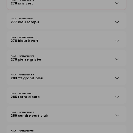
27197806
276 gris vert
27197813
277 bleu rompu
27197820
278 bleuté vert
27197837
279 pierre grisée
27197844
283 T2 granit bleu
27197851
285 terre d'ocre
27197868
289 cendre vert clair
27197875