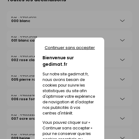
27204221
000 blanc
27204238
001 blanc cassé
Continuer sans accepter
Bienvenue sur
27204245
002 rose clair
gedimat.fr
Sur notre site gedimat.fr,
27204252
nous avons besoin de
005 pierre rosée
cookies pour suivre les
statistiques du site afin
d'optimiser votre expérience
27199879
006 rose foncé
de navigation et d'adapter
nos publicités à vos
centres d'intérêt.
27199886
007 ocre orange
Vous pouvez cliquer sur «
Continuer sans accepter »
pour ne conserver que les
27204269
009 beige