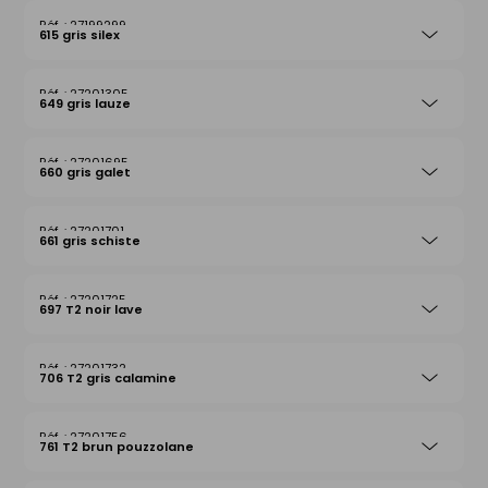
27199299
615 gris silex
27201305
649 gris lauze
27201695
660 gris galet
27201701
661 gris schiste
27201725
697 T2 noir lave
27201732
706 T2 gris calamine
27201756
761 T2 brun pouzzolane