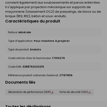
convient également aux soubassements et parois enterrées.
Il s'applique par projection mécanique sur supports de
maçonnerie (classement OC2) de parpaings, de blocs ou de
brique (Rt3, Rt2), béton et sous-enduits.
Caractéristiques du produit
Nature :
Minérale
Type d'application :
Pour machine à projeter
Type de produit :
Enduits
Code article chez le fournisseur :
17010276
Code EAN :
3388752020215
Référence produit nationale Gedimat :
27197806
Documents liés
Déclaration de performance (DOP)
Fiche de sécurité (FdS)
Toutes les déclinaisons