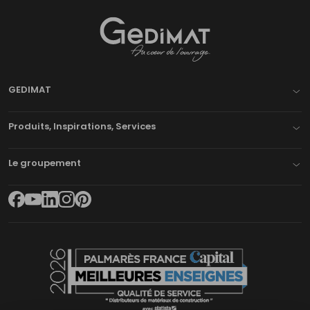
Gedimat
- AU COEUR DE L'OUVRAGE
GEDIMAT
Produits, Inspirations, Services
Le groupement