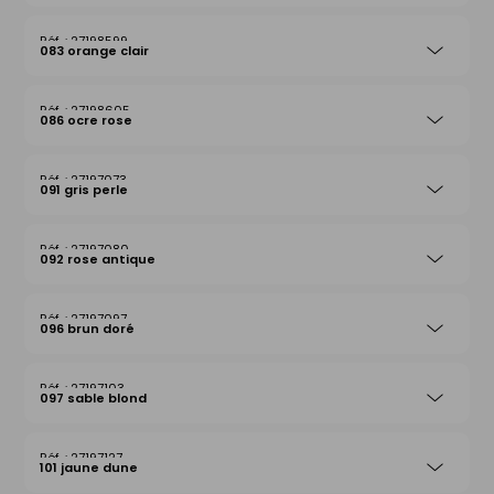
27198599
083 orange clair
27198605
086 ocre rose
27197073
091 gris perle
27197080
092 rose antique
27197097
096 brun doré
27197103
097 sable blond
27197127
101 jaune dune