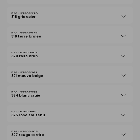
27203330
318 gris acier
27203347
319 terre brulée
27203354
320 rose brun
27203361
321 mauve beige
27203385
324 blanc craie
27203392
325 rose soutenu
27203408
327 rouge territe