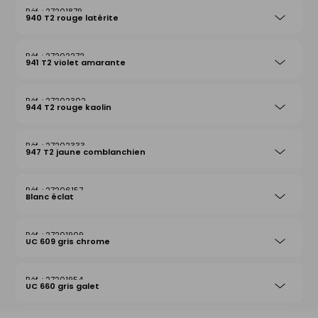
27201879
940 T2 rouge latérite
27202272
941 T2 violet amarante
27202302
944 T2 rouge kaolin
27202333
947 T2 jaune comblanchien
27206157
Blanc éclat
27201909
UC 609 gris chrome
27201954
UC 660 gris galet