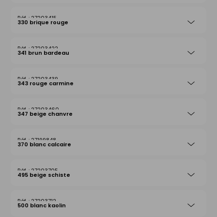
27203415
330 brique rouge
27203422
341 brun bardeau
27203439
343 rouge carmine
27203460
347 beige chanvre
27199848
370 blanc calcaire
27203705
495 beige schiste
27203712
500 blanc kaolin