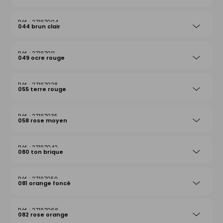
27197004
044 brun clair
27197011
049 ocre rouge
27197028
055 terre rouge
27197035
058 rose moyen
27197042
080 ton brique
27197059
081 orange foncé
27197066
082 rose orange