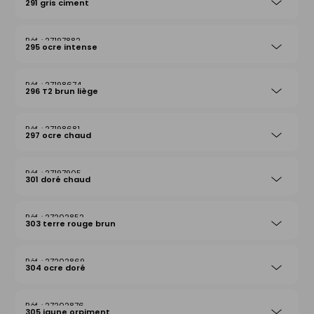
291 gris ciment
27197882
295 ocre intense
27198674
296 T2 brun liège
27198681
297 ocre chaud
27197905
301 doré chaud
27202852
303 terre rouge brun
27202869
304 ocre doré
27202876
305 jaune orpiment