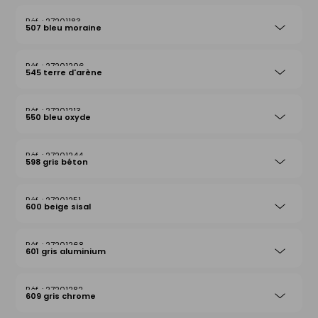
27201183
507 bleu moraine
27201206
545 terre d'arène
27201213
550 bleu oxyde
27201244
598 gris béton
27201251
600 beige sisal
27201268
601 gris aluminium
27201282
609 gris chrome