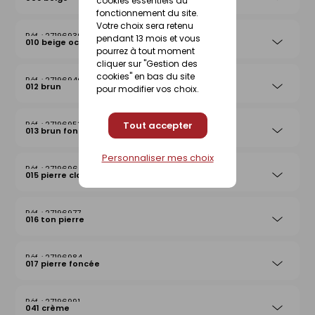
cookies essentiels au
fonctionnement du site.
Votre choix sera retenu
27196939
pendant 13 mois et vous
010 beige ocre
pourrez à tout moment
cliquer sur "Gestion des
cookies" en bas du site
27196946
012 brun
pour modifier vos choix.
Tout accepter
27196953
013 brun foncé
Personnaliser mes choix
27196960
015 pierre claire
27196977
016 ton pierre
27196984
017 pierre foncée
27196991
041 crème