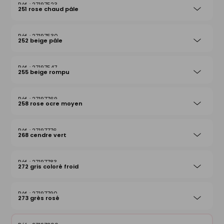
27197523
251 rose chaud pâle
27197530
252 beige pâle
27197547
255 beige rompu
27197769
258 rose ocre moyen
27197776
268 cendre vert
27197783
272 gris coloré froid
27197790
273 grès rosé