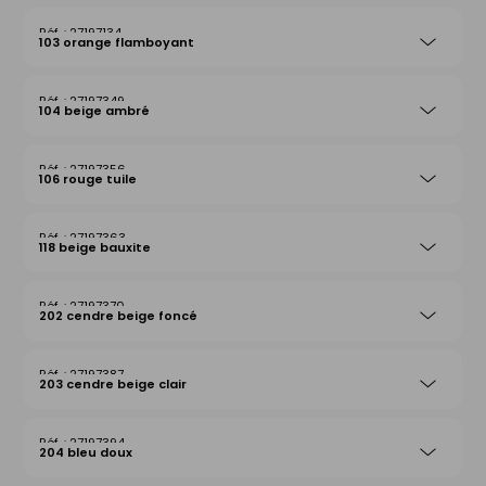
27197134
103 orange flamboyant
27197349
104 beige ambré
27197356
106 rouge tuile
27197363
118 beige bauxite
27197370
202 cendre beige foncé
27197387
203 cendre beige clair
27197394
204 bleu doux