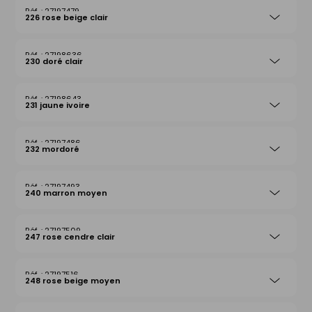
27197479
226 rose beige clair
27198636
230 doré clair
27198643
231 jaune ivoire
27197486
232 mordoré
27197493
240 marron moyen
27197509
247 rose cendre clair
27197516
248 rose beige moyen