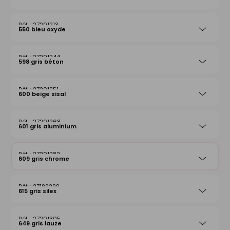
27201213
550 bleu oxyde
27201244
598 gris béton
27201251
600 beige sisal
27201268
601 gris aluminium
27201282
609 gris chrome
27199299
615 gris silex
27201305
649 gris lauze