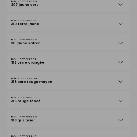
27203262
307 jaune vert
27203279
310 terre jaune
27203286
311 jaune safran
27203293
312 terre orangée
27203309
313 ocre rouge moyen
27203323
315 rouge foncé
27203330
318 gris acier
27203347