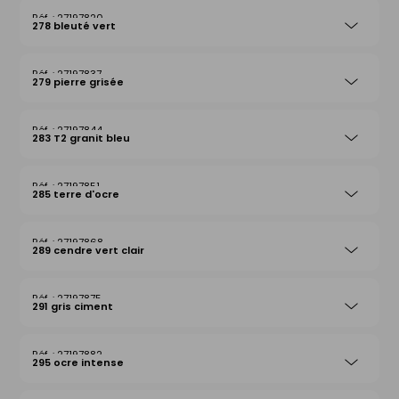
27197820
278 bleuté vert
27197837
279 pierre grisée
27197844
283 T2 granit bleu
27197851
285 terre d'ocre
27197868
289 cendre vert clair
27197875
291 gris ciment
27197882
295 ocre intense