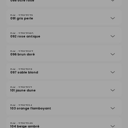
086 ocre rose
27197073
091 gris perle
27197080
092 rose antique
27197097
096 brun doré
27197103
097 sable blond
27197127
101 jaune dune
27197134
103 orange flamboyant
27197349
104 beige ambré