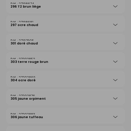
27198674
296 T2 brun liège
27198681
297 ocre chaud
27197905
301 doré chaud
27202852
303 terre rouge brun
27202869
304 ocre doré
27202876
305 jaune orpiment
27202883
306 jaune tuffeau