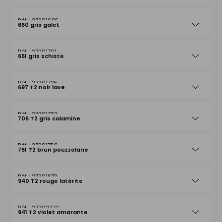
27201695
660 gris galet
27201701
661 gris schiste
27201725
697 T2 noir lave
27201732
706 T2 gris calamine
27201756
761 T2 brun pouzzolane
27201879
940 T2 rouge latérite
27202272
941 T2 violet amarante