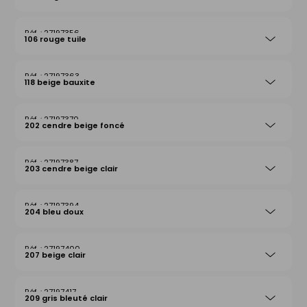
27197356
106 rouge tuile
27197363
118 beige bauxite
27197370
202 cendre beige foncé
27197387
203 cendre beige clair
27197394
204 bleu doux
27197400
207 beige clair
27197417
209 gris bleuté clair