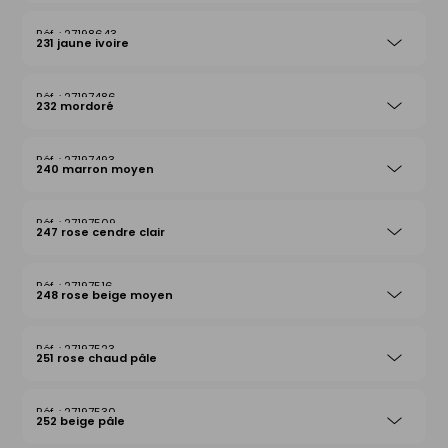
27198643
231 jaune ivoire
27197486
232 mordoré
27197493
240 marron moyen
27197509
247 rose cendre clair
27197516
248 rose beige moyen
27197523
251 rose chaud pâle
27197530
252 beige pâle