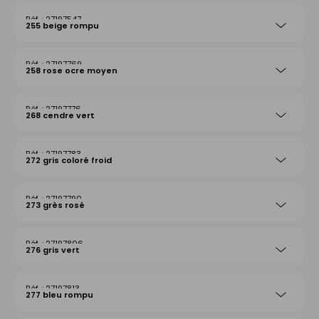
27197547
255 beige rompu
27197769
258 rose ocre moyen
27197776
268 cendre vert
27197783
272 gris coloré froid
27197790
273 grès rosé
27197806
276 gris vert
27197813
277 bleu rompu