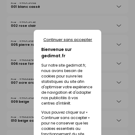
27204238
001 blanc cassé
27204245
002 rose clair
Continuer sans accepter
27204252
005 pierre rosée
Bienvenue sur
gedimat.fr
27199879
006 rose foncé
Sur notre site gedimat.fr,
nous avons besoin de
cookies pour suivre les
27199886
statistiques du site afin
007 ocre orange
d'optimiser votre expérience
de navigation et d'adapter
nos publicités à vos
27204269
009 beige
centres d'intérêt.
Vous pouvez cliquer sur «
Continuer sans accepter »
27196939
010 beige ocre
pour ne conserver que les
cookies essentiels au
fonctionnement du site.