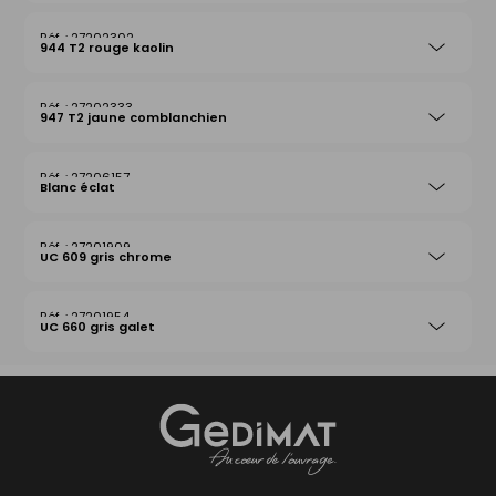
27202302
944 T2 rouge kaolin
27202333
947 T2 jaune comblanchien
27206157
Blanc éclat
27201909
UC 609 gris chrome
27201954
UC 660 gris galet
Gedimat
- AU COEUR DE L'OUVRAGE