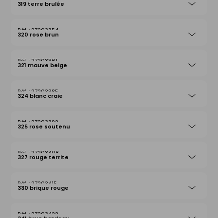
319 terre brulée
27203354
320 rose brun
27203361
321 mauve beige
27203385
324 blanc craie
27203392
325 rose soutenu
27203408
327 rouge territe
27203415
330 brique rouge
27203422