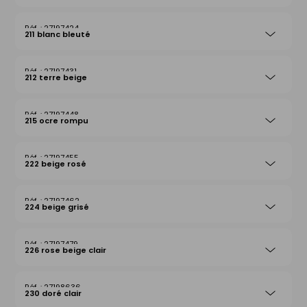
27197424
211 blanc bleuté
27197431
212 terre beige
27197448
215 ocre rompu
27197455
222 beige rosé
27197462
224 beige grisé
27197479
226 rose beige clair
27198636
230 doré clair