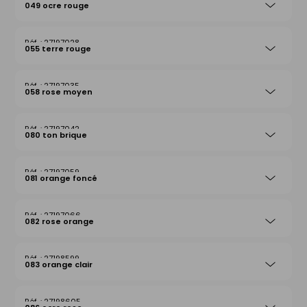
049 ocre rouge
27197028
055 terre rouge
27197035
058 rose moyen
27197042
080 ton brique
27197059
081 orange foncé
27197066
082 rose orange
27198599
083 orange clair
27198605