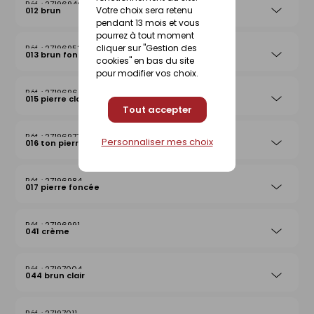
27196946
Votre choix sera retenu
012 brun
pendant 13 mois et vous
pourrez à tout moment
cliquer sur "Gestion des
27196953
013 brun foncé
cookies" en bas du site
pour modifier vos choix.
27196960
015 pierre claire
Tout accepter
27196977
Personnaliser mes choix
016 ton pierre
27196984
017 pierre foncée
27196991
041 crème
27197004
044 brun clair
27197011