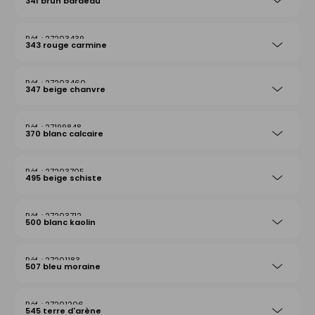
341 brun bardeau
27203439
343 rouge carmine
27203460
347 beige chanvre
27199848
370 blanc calcaire
27203705
495 beige schiste
27203712
500 blanc kaolin
27201183
507 bleu moraine
27201206
545 terre d'arène