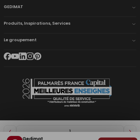
GEDIMAT
Produits, Inspirations, Services
Le groupement
Diminuer
Aug
Gedimat
de
de
Plan du site
Mentions légales
Cookies
Déclaration d'accessibilité