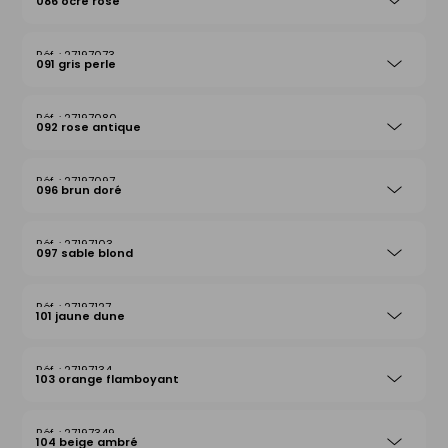
086 ocre rose
27197073
091 gris perle
27197080
092 rose antique
27197097
096 brun doré
27197103
097 sable blond
27197127
101 jaune dune
27197134
103 orange flamboyant
27197349
104 beige ambré