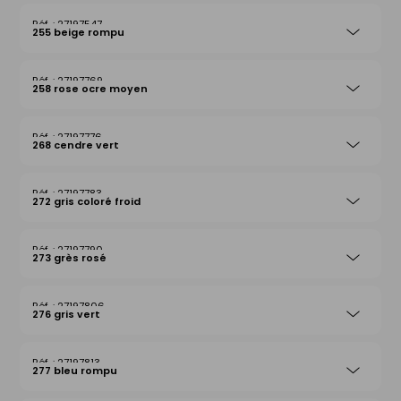
27197547
255 beige rompu
27197769
258 rose ocre moyen
27197776
268 cendre vert
27197783
272 gris coloré froid
27197790
273 grès rosé
27197806
276 gris vert
27197813
277 bleu rompu