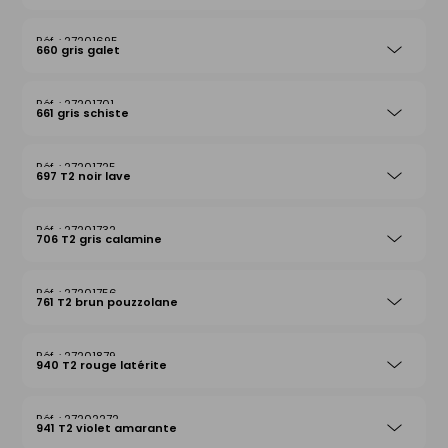
27201695
660 gris galet
27201701
661 gris schiste
27201725
697 T2 noir lave
27201732
706 T2 gris calamine
27201756
761 T2 brun pouzzolane
27201879
940 T2 rouge latérite
27202272
941 T2 violet amarante