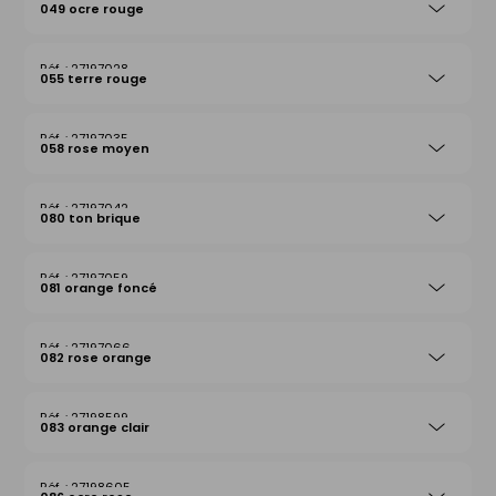
049 ocre rouge
27197028
055 terre rouge
27197035
058 rose moyen
27197042
080 ton brique
27197059
081 orange foncé
27197066
082 rose orange
27198599
083 orange clair
27198605