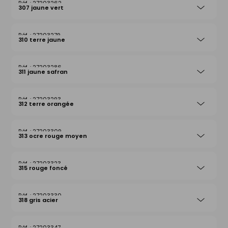
27203262
307 jaune vert
27203279
310 terre jaune
27203286
311 jaune safran
27203293
312 terre orangée
27203309
313 ocre rouge moyen
27203323
315 rouge foncé
27203330
318 gris acier
27203347