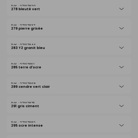
27197820
278 bleuté vert
27197837
279 pierre grisée
27197844
283 T2 granit bleu
27197851
285 terre d'ocre
27197868
289 cendre vert clair
27197875
291 gris ciment
27197882
295 ocre intense