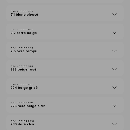
27197424
211 blanc bleuté
27197431
212 terre beige
27197448
215 ocre rompu
27197455
222 beige rosé
27197462
224 beige grisé
27197479
226 rose beige clair
27198636
230 doré clair