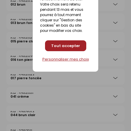
27196946
Votre choix sera retenu
012 brun
pendant 13 mois et vous
pourrez à tout moment
cliquer sur "Gestion des
27196953
013 brun foncé
cookies" en bas du site
pour modifier vos choix.
27196960
015 pierre claire
Tout accepter
27196977
Personnaliser mes choix
016 ton pierre
27196984
017 pierre foncée
27196991
041 crème
27197004
044 brun clair
27197011