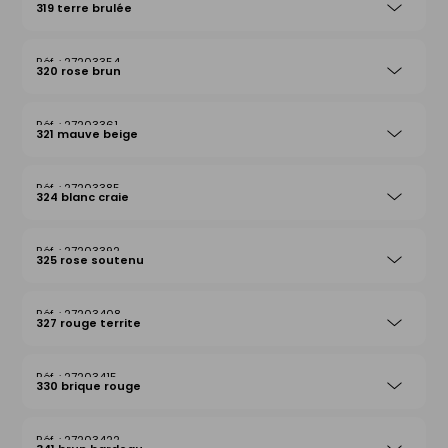
319 terre brulée
27203354
320 rose brun
27203361
321 mauve beige
27203385
324 blanc craie
27203392
325 rose soutenu
27203408
327 rouge territe
27203415
330 brique rouge
27203422