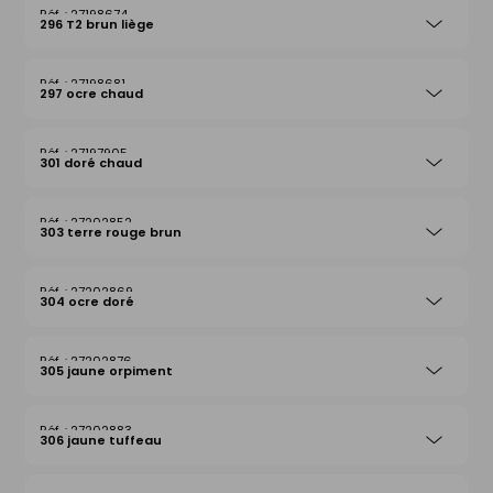
27198674
296 T2 brun liège
27198681
297 ocre chaud
27197905
301 doré chaud
27202852
303 terre rouge brun
27202869
304 ocre doré
27202876
305 jaune orpiment
27202883
306 jaune tuffeau