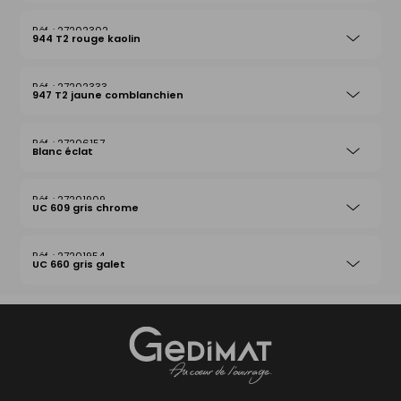
27202302
944 T2 rouge kaolin
27202333
947 T2 jaune comblanchien
27206157
Blanc éclat
27201909
UC 609 gris chrome
27201954
UC 660 gris galet
Gedimat
- AU COEUR DE L'OUVRAGE