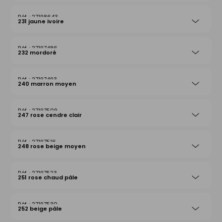
27198643
231 jaune ivoire
27197486
232 mordoré
27197493
240 marron moyen
27197509
247 rose cendre clair
27197516
248 rose beige moyen
27197523
251 rose chaud pâle
27197530
252 beige pâle