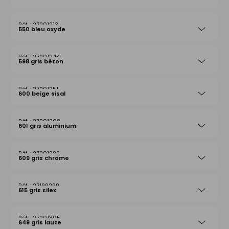
27201213
550 bleu oxyde
27201244
598 gris béton
27201251
600 beige sisal
27201268
601 gris aluminium
27201282
609 gris chrome
27199299
615 gris silex
27201305
649 gris lauze