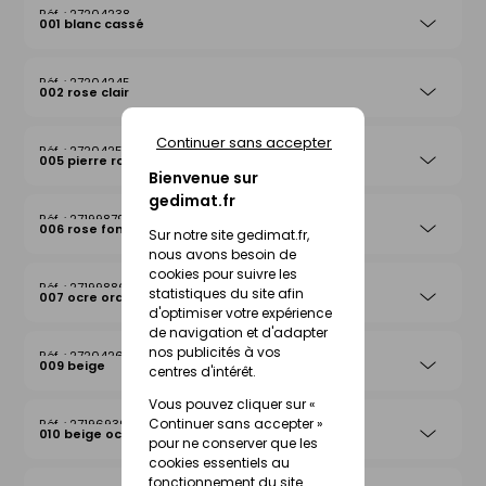
27204238
001 blanc cassé
27204245
002 rose clair
Continuer sans accepter
27204252
005 pierre rosée
Bienvenue sur
gedimat.fr
27199879
006 rose foncé
Sur notre site gedimat.fr,
nous avons besoin de
cookies pour suivre les
27199886
statistiques du site afin
007 ocre orange
d'optimiser votre expérience
de navigation et d'adapter
nos publicités à vos
27204269
009 beige
centres d'intérêt.
Vous pouvez cliquer sur «
Continuer sans accepter »
27196939
010 beige ocre
pour ne conserver que les
cookies essentiels au
fonctionnement du site.