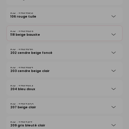
27197356
106 rouge tuile
27197363
118 beige bauxite
27197370
202 cendre beige foncé
27197387
203 cendre beige clair
27197394
204 bleu doux
27197400
207 beige clair
27197417
209 gris bleuté clair