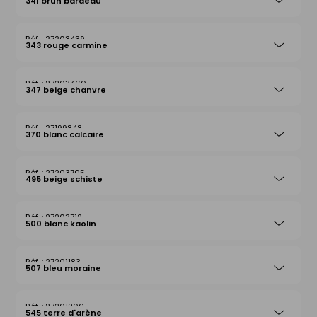
341 brun bardeau
27203439
343 rouge carmine
27203460
347 beige chanvre
27199848
370 blanc calcaire
27203705
495 beige schiste
27203712
500 blanc kaolin
27201183
507 bleu moraine
27201206
545 terre d'arène