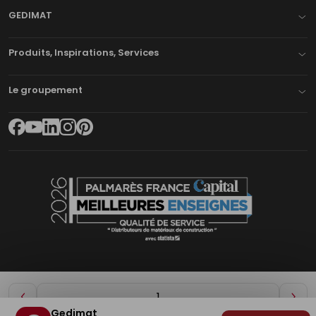
GEDIMAT
Produits, Inspirations, Services
Le groupement
Diminuer
Aug
Gedimat
de
de
Plan du site
Mentions légales
Cookies
Déclaration d'accessibilité