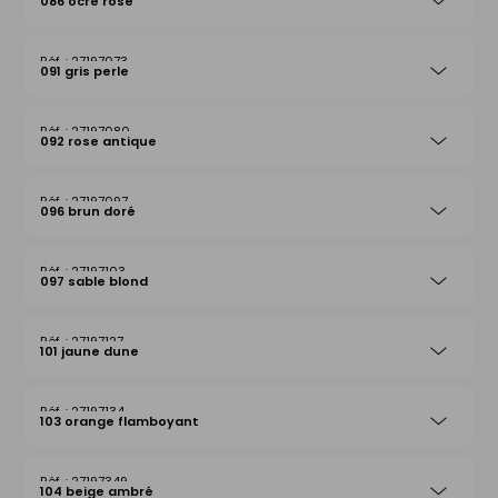
086 ocre rose
27197073
091 gris perle
27197080
092 rose antique
27197097
096 brun doré
27197103
097 sable blond
27197127
101 jaune dune
27197134
103 orange flamboyant
27197349
104 beige ambré