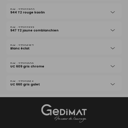
27202302
944 T2 rouge kaolin
27202333
947 T2 jaune comblanchien
27206157
Blanc éclat
27201909
UC 609 gris chrome
27201954
UC 660 gris galet
Gedimat
- AU COEUR DE L'OUVRAGE