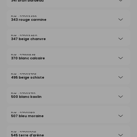
341 brun bardeau
27203439
343 rouge carmine
27203460
347 beige chanvre
27199848
370 blanc calcaire
27203705
495 beige schiste
27203712
500 blanc kaolin
27201183
507 bleu moraine
27201206
545 terre d'arène