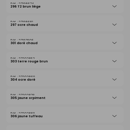
27198674
296 T2 brun liège
27198681
297 ocre chaud
27197905
301 doré chaud
27202852
303 terre rouge brun
27202869
304 ocre doré
27202876
305 jaune orpiment
27202883
306 jaune tuffeau