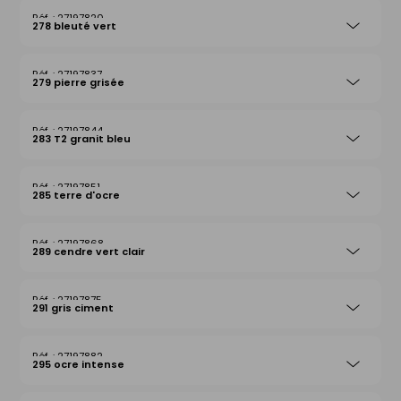
27197820
278 bleuté vert
27197837
279 pierre grisée
27197844
283 T2 granit bleu
27197851
285 terre d'ocre
27197868
289 cendre vert clair
27197875
291 gris ciment
27197882
295 ocre intense