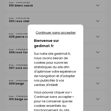
27204238
001 blanc cassé
27204245
002 rose clair
Continuer sans accepter
27204252
005 pierre rosée
Bienvenue sur
gedimat.fr
27199879
006 rose foncé
Sur notre site gedimat.fr,
nous avons besoin de
cookies pour suivre les
27199886
statistiques du site afin
007 ocre orange
d'optimiser votre expérience
de navigation et d'adapter
nos publicités à vos
27204269
009 beige
centres d'intérêt.
Vous pouvez cliquer sur «
Continuer sans accepter »
27196939
010 beige ocre
pour ne conserver que les
cookies essentiels au
fonctionnement du site.