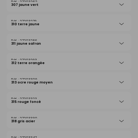
27203262
307 jaune vert
27203279
310 terre jaune
27203286
311 jaune safran
27203293
312 terre orangée
27203309
313 ocre rouge moyen
27203323
315 rouge foncé
27203330
318 gris acier
27203347