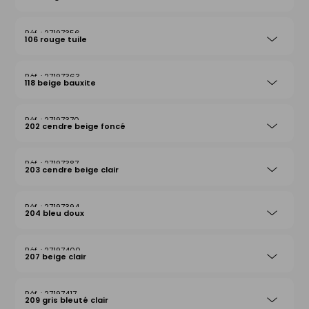
27197356
106 rouge tuile
27197363
118 beige bauxite
27197370
202 cendre beige foncé
27197387
203 cendre beige clair
27197394
204 bleu doux
27197400
207 beige clair
27197417
209 gris bleuté clair