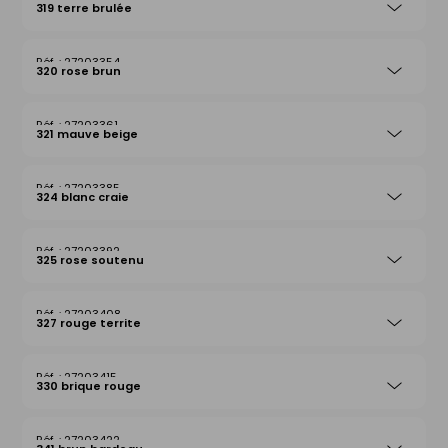
319 terre brulée
27203354
320 rose brun
27203361
321 mauve beige
27203385
324 blanc craie
27203392
325 rose soutenu
27203408
327 rouge territe
27203415
330 brique rouge
27203422