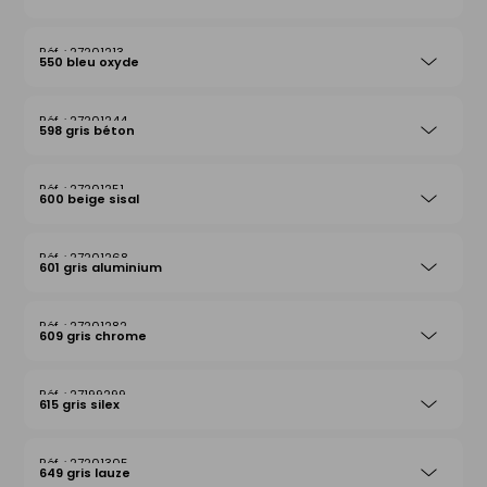
27201213
550 bleu oxyde
27201244
598 gris béton
27201251
600 beige sisal
27201268
601 gris aluminium
27201282
609 gris chrome
27199299
615 gris silex
27201305
649 gris lauze