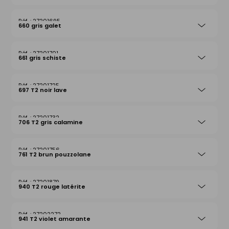
27201695
660 gris galet
27201701
661 gris schiste
27201725
697 T2 noir lave
27201732
706 T2 gris calamine
27201756
761 T2 brun pouzzolane
27201879
940 T2 rouge latérite
27202272
941 T2 violet amarante