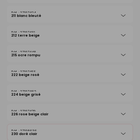
27197424
211 blanc bleuté
27197431
212 terre beige
27197448
215 ocre rompu
27197455
222 beige rosé
27197462
224 beige grisé
27197479
226 rose beige clair
27198636
230 doré clair