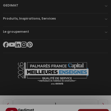
GEDIMAT
Produits, Inspirations, Services
Le groupement
Diminuer
Aug
Gedimat
de
de
Plan du site
Mentions légales
Cookies
Déclaration d'accessibilité