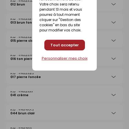
27196946
Votre choix sera retenu
012 brun
pendant 13 mois et vous
pourrez à tout moment
cliquer sur "Gestion des
27196953
013 brun foncé
cookies" en bas du site
pour modifier vos choix.
27196960
015 pierre claire
Tout accepter
27196977
Personnaliser mes choix
016 ton pierre
27196984
017 pierre foncée
27196991
041 crème
27197004
044 brun clair
27197011