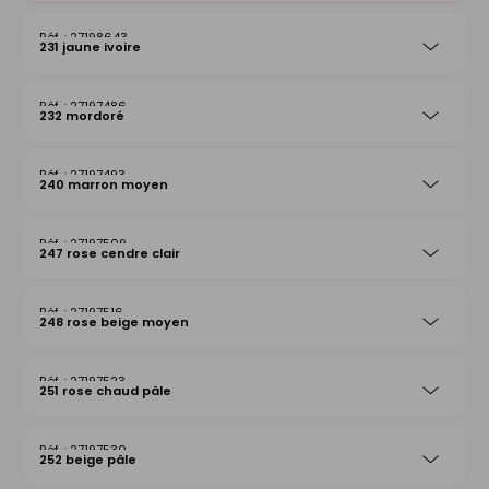
27198643
231 jaune ivoire
27197486
232 mordoré
27197493
240 marron moyen
27197509
247 rose cendre clair
27197516
248 rose beige moyen
27197523
251 rose chaud pâle
27197530
252 beige pâle