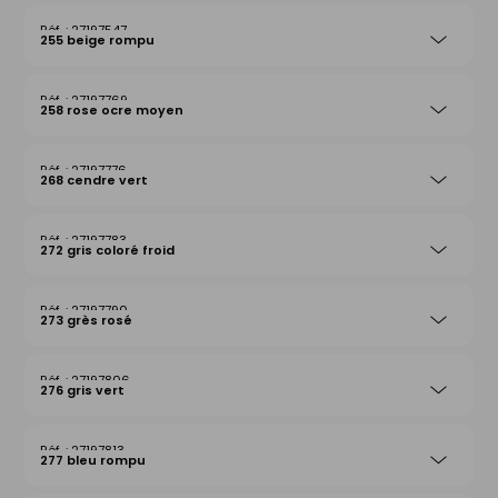
27197547
255 beige rompu
27197769
258 rose ocre moyen
27197776
268 cendre vert
27197783
272 gris coloré froid
27197790
273 grès rosé
27197806
276 gris vert
27197813
277 bleu rompu