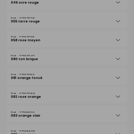
049 ocre rouge
27197028
055 terre rouge
27197035
058 rose moyen
27197042
080 ton brique
27197059
081 orange foncé
27197066
082 rose orange
27198599
083 orange clair
27198605