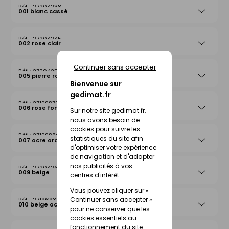
27204238
001 blanc cassé
27204245
002 rose clair
Continuer sans accepter
27204252
005 pierre rosée
Bienvenue sur
gedimat.fr
27199879
006 rose foncé
Sur notre site gedimat.fr,
nous avons besoin de
cookies pour suivre les
27199886
statistiques du site afin
007 ocre orange
d'optimiser votre expérience
de navigation et d'adapter
nos publicités à vos
27204269
009 beige
centres d'intérêt.
Vous pouvez cliquer sur «
Continuer sans accepter »
27196939
010 beige ocre
pour ne conserver que les
cookies essentiels au
fonctionnement du site.