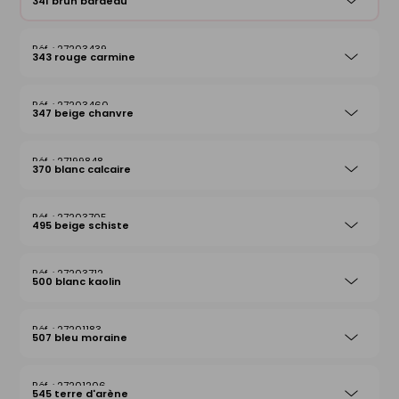
341 brun bardeau
27203439
343 rouge carmine
27203460
347 beige chanvre
27199848
370 blanc calcaire
27203705
495 beige schiste
27203712
500 blanc kaolin
27201183
507 bleu moraine
27201206
545 terre d'arène