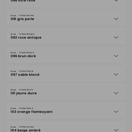
086 ocre rose
27197073
091 gris perle
27197080
092 rose antique
27197097
096 brun doré
27197103
097 sable blond
27197127
101 jaune dune
27197134
103 orange flamboyant
27197349
104 beige ambré