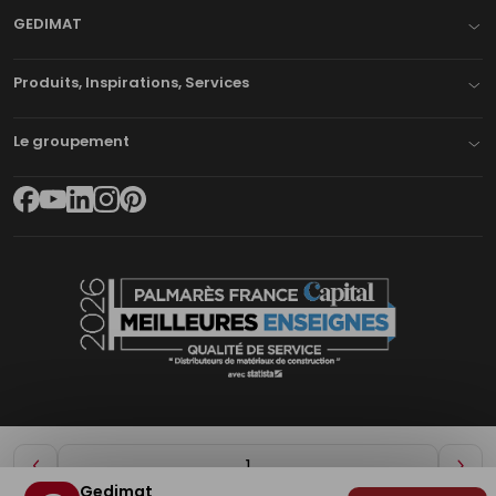
GEDIMAT
Produits, Inspirations, Services
Le groupement
Diminuer
Aug
Gedimat
de
de
Plan du site
Mentions légales
Cookies
Déclaration d'accessibilité