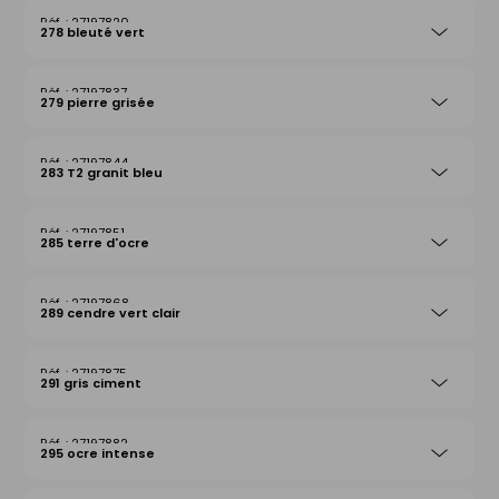
27197820
278 bleuté vert
27197837
279 pierre grisée
27197844
283 T2 granit bleu
27197851
285 terre d'ocre
27197868
289 cendre vert clair
27197875
291 gris ciment
27197882
295 ocre intense