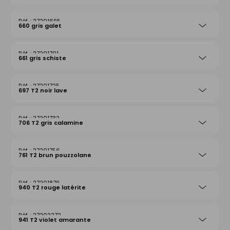
27201695
660 gris galet
27201701
661 gris schiste
27201725
697 T2 noir lave
27201732
706 T2 gris calamine
27201756
761 T2 brun pouzzolane
27201879
940 T2 rouge latérite
27202272
941 T2 violet amarante