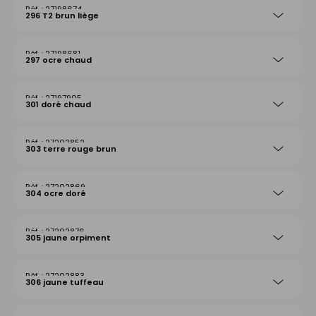
27198674
296 T2 brun liège
27198681
297 ocre chaud
27197905
301 doré chaud
27202852
303 terre rouge brun
27202869
304 ocre doré
27202876
305 jaune orpiment
27202883
306 jaune tuffeau