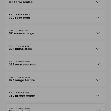
319 terre brulée
27203354
320 rose brun
27203361
321 mauve beige
27203385
324 blanc craie
27203392
325 rose soutenu
27203408
327 rouge territe
27203415
330 brique rouge
27203422