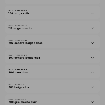
27197356
106 rouge tuile
27197363
118 beige bauxite
27197370
202 cendre beige foncé
27197387
203 cendre beige clair
27197394
204 bleu doux
27197400
207 beige clair
27197417
209 gris bleuté clair