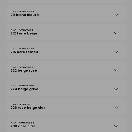
27197424
211 blanc bleuté
27197431
212 terre beige
27197448
215 ocre rompu
27197455
222 beige rosé
27197462
224 beige grisé
27197479
226 rose beige clair
27198636
230 doré clair