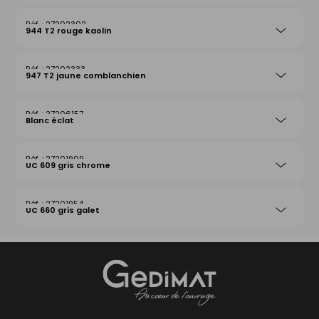
27202302
944 T2 rouge kaolin
27202333
947 T2 jaune comblanchien
27206157
Blanc éclat
27201909
UC 609 gris chrome
27201954
UC 660 gris galet
Gedimat
- AU COEUR DE L'OUVRAGE