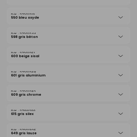
27201213
550 bleu oxyde
27201244
598 gris béton
27201251
600 beige sisal
27201268
601 gris aluminium
27201282
609 gris chrome
27199299
615 gris silex
27201305
649 gris lauze