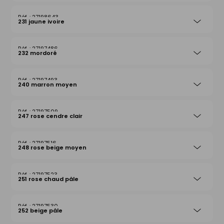
27198643
231 jaune ivoire
27197486
232 mordoré
27197493
240 marron moyen
27197509
247 rose cendre clair
27197516
248 rose beige moyen
27197523
251 rose chaud pâle
27197530
252 beige pâle