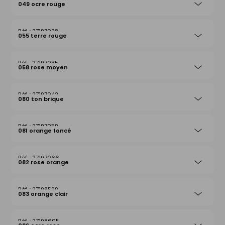
049 ocre rouge
27197028
055 terre rouge
27197035
058 rose moyen
27197042
080 ton brique
27197059
081 orange foncé
27197066
082 rose orange
27198599
083 orange clair
27198605