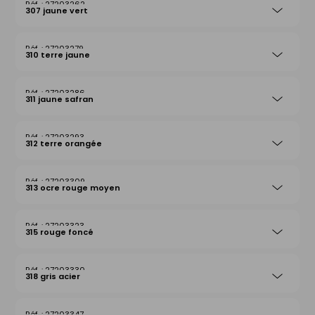
27203262
307 jaune vert
27203279
310 terre jaune
27203286
311 jaune safran
27203293
312 terre orangée
27203309
313 ocre rouge moyen
27203323
315 rouge foncé
27203330
318 gris acier
27203347