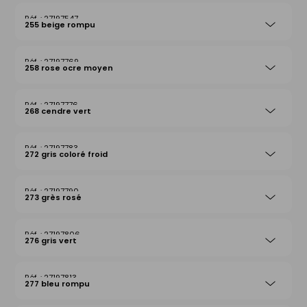
27197547
255 beige rompu
27197769
258 rose ocre moyen
27197776
268 cendre vert
27197783
272 gris coloré froid
27197790
273 grès rosé
27197806
276 gris vert
27197813
277 bleu rompu