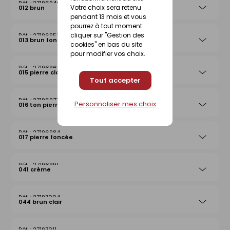
27196946
Votre choix sera retenu
012 brun
pendant 13 mois et vous
pourrez à tout moment
cliquer sur "Gestion des
27196953
013 brun foncé
cookies" en bas du site
pour modifier vos choix.
27196960
015 pierre claire
Tout accepter
27196977
Personnaliser mes choix
016 ton pierre
27196984
017 pierre foncée
27196991
041 crème
27197004
044 brun clair
27197011