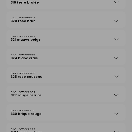
319 terre brulée
27203354
320 rose brun
27203361
321 mauve beige
27203385
324 blanc craie
27203392
325 rose soutenu
27203408
327 rouge territe
27203415
330 brique rouge
27203422