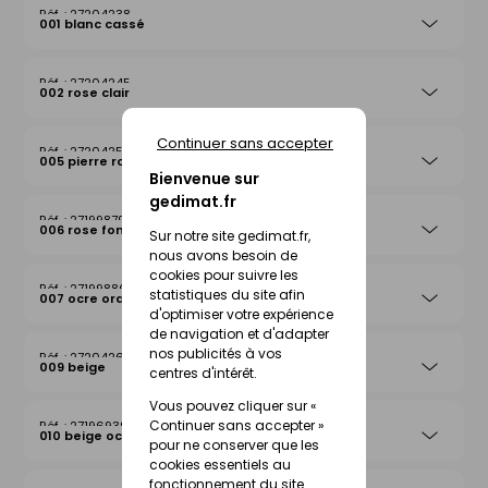
27204238
001 blanc cassé
27204245
002 rose clair
Continuer sans accepter
27204252
005 pierre rosée
Bienvenue sur
gedimat.fr
27199879
006 rose foncé
Sur notre site gedimat.fr,
nous avons besoin de
cookies pour suivre les
27199886
statistiques du site afin
007 ocre orange
d'optimiser votre expérience
de navigation et d'adapter
nos publicités à vos
27204269
009 beige
centres d'intérêt.
Vous pouvez cliquer sur «
Continuer sans accepter »
27196939
010 beige ocre
pour ne conserver que les
cookies essentiels au
fonctionnement du site.