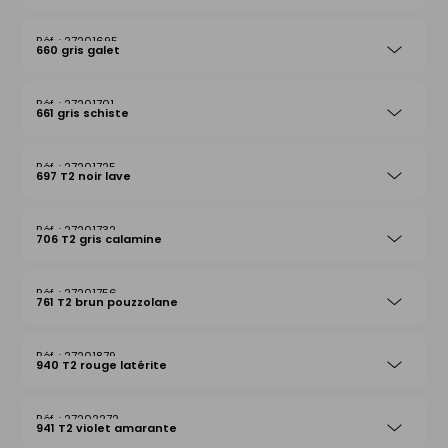
27201695
660 gris galet
27201701
661 gris schiste
27201725
697 T2 noir lave
27201732
706 T2 gris calamine
27201756
761 T2 brun pouzzolane
27201879
940 T2 rouge latérite
27202272
941 T2 violet amarante