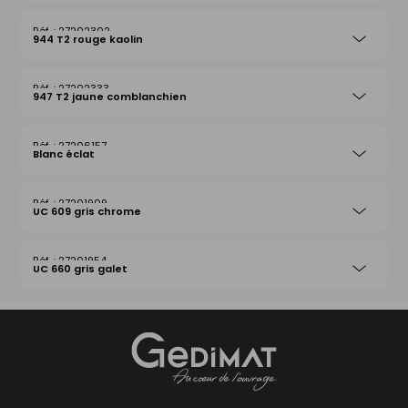
27202302
944 T2 rouge kaolin
27202333
947 T2 jaune comblanchien
27206157
Blanc éclat
27201909
UC 609 gris chrome
27201954
UC 660 gris galet
Gedimat
- AU COEUR DE L'OUVRAGE