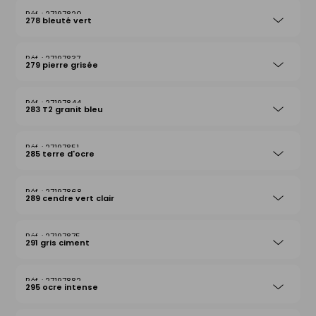
27197820
278 bleuté vert
27197837
279 pierre grisée
27197844
283 T2 granit bleu
27197851
285 terre d'ocre
27197868
289 cendre vert clair
27197875
291 gris ciment
27197882
295 ocre intense