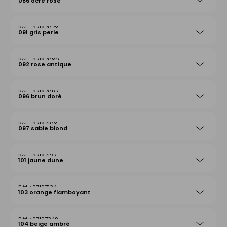
086 ocre rose
27197073
091 gris perle
27197080
092 rose antique
27197097
096 brun doré
27197103
097 sable blond
27197127
101 jaune dune
27197134
103 orange flamboyant
27197349
104 beige ambré