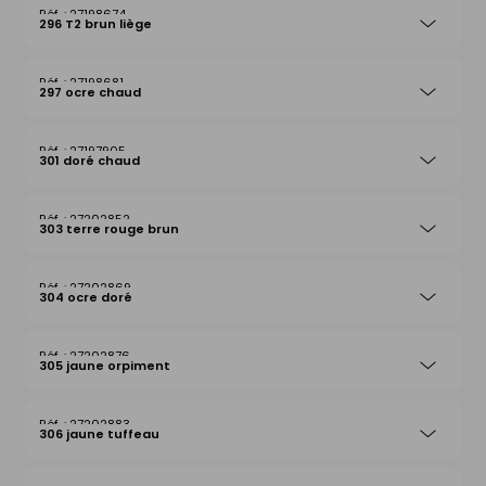
27198674
296 T2 brun liège
27198681
297 ocre chaud
27197905
301 doré chaud
27202852
303 terre rouge brun
27202869
304 ocre doré
27202876
305 jaune orpiment
27202883
306 jaune tuffeau