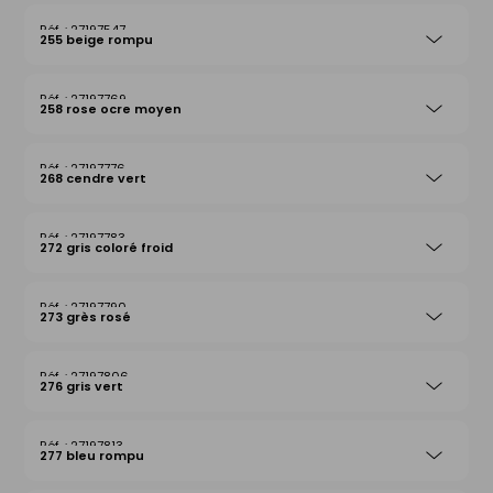
27197547
255 beige rompu
27197769
258 rose ocre moyen
27197776
268 cendre vert
27197783
272 gris coloré froid
27197790
273 grès rosé
27197806
276 gris vert
27197813
277 bleu rompu