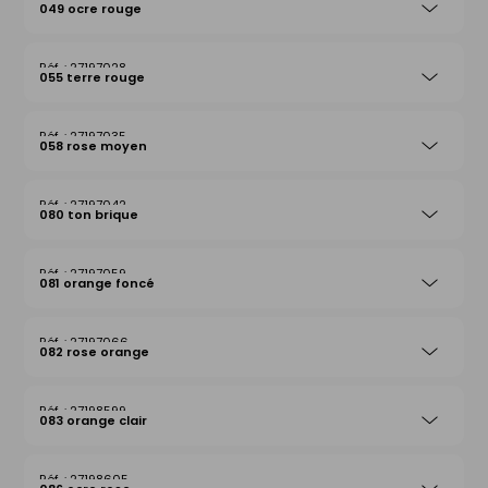
049 ocre rouge
27197028
055 terre rouge
27197035
058 rose moyen
27197042
080 ton brique
27197059
081 orange foncé
27197066
082 rose orange
27198599
083 orange clair
27198605