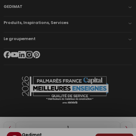
GEDIMAT
Produits, Inspirations, Services
Le groupement
Diminuer
Aug
Gedimat
de
de
Plan du site
Mentions légales
Cookies
Déclaration d'accessibilité