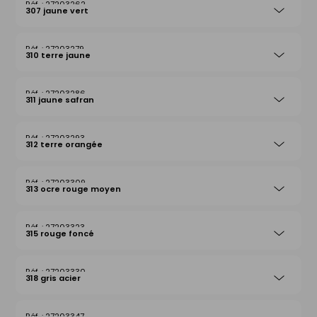
27203262
307 jaune vert
27203279
310 terre jaune
27203286
311 jaune safran
27203293
312 terre orangée
27203309
313 ocre rouge moyen
27203323
315 rouge foncé
27203330
318 gris acier
27203347