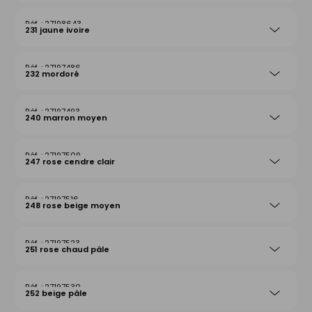
27198643
231 jaune ivoire
27197486
232 mordoré
27197493
240 marron moyen
27197509
247 rose cendre clair
27197516
248 rose beige moyen
27197523
251 rose chaud pâle
27197530
252 beige pâle