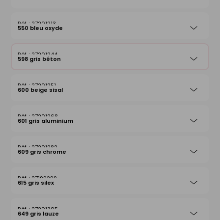
27201213
550 bleu oxyde
27201244
598 gris béton
27201251
600 beige sisal
27201268
601 gris aluminium
27201282
609 gris chrome
27199299
615 gris silex
27201305
649 gris lauze