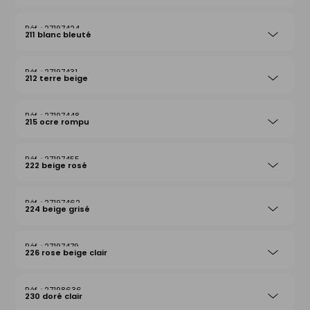
27197424
211 blanc bleuté
27197431
212 terre beige
27197448
215 ocre rompu
27197455
222 beige rosé
27197462
224 beige grisé
27197479
226 rose beige clair
27198636
230 doré clair