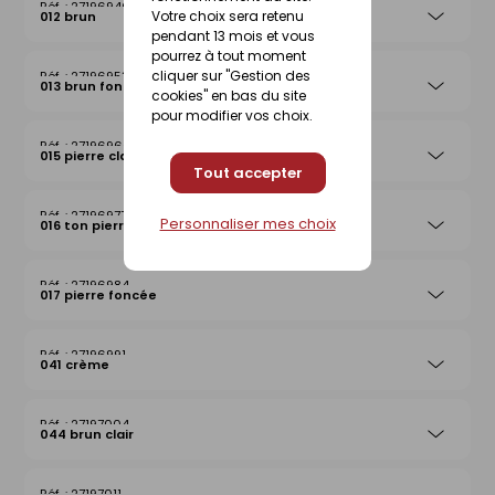
27196946
Votre choix sera retenu
012 brun
pendant 13 mois et vous
pourrez à tout moment
cliquer sur "Gestion des
27196953
013 brun foncé
cookies" en bas du site
pour modifier vos choix.
27196960
015 pierre claire
Tout accepter
27196977
Personnaliser mes choix
016 ton pierre
27196984
017 pierre foncée
27196991
041 crème
27197004
044 brun clair
27197011