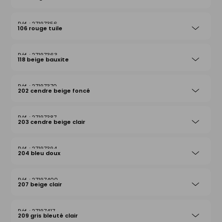
27197356
106 rouge tuile
27197363
118 beige bauxite
27197370
202 cendre beige foncé
27197387
203 cendre beige clair
27197394
204 bleu doux
27197400
207 beige clair
27197417
209 gris bleuté clair