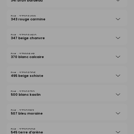
341 brun bardeau
27203439
343 rouge carmine
27203460
347 beige chanvre
27199848
370 blanc calcaire
27203705
495 beige schiste
27203712
500 blanc kaolin
27201183
507 bleu moraine
27201206
545 terre d'arène