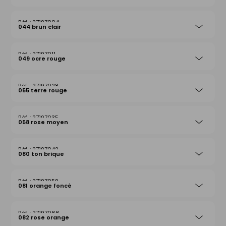
27197004
044 brun clair
27197011
049 ocre rouge
27197028
055 terre rouge
27197035
058 rose moyen
27197042
080 ton brique
27197059
081 orange foncé
27197066
082 rose orange