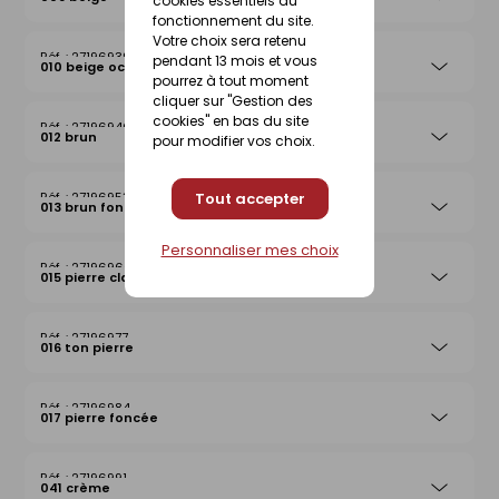
cookies essentiels au
fonctionnement du site.
Votre choix sera retenu
27196939
pendant 13 mois et vous
010 beige ocre
pourrez à tout moment
cliquer sur "Gestion des
cookies" en bas du site
27196946
012 brun
pour modifier vos choix.
Tout accepter
27196953
013 brun foncé
Personnaliser mes choix
27196960
015 pierre claire
27196977
016 ton pierre
27196984
017 pierre foncée
27196991
041 crème