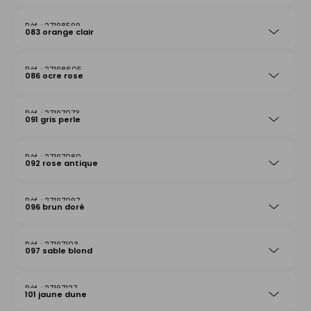
27198599
083 orange clair
27198605
086 ocre rose
27197073
091 gris perle
27197080
092 rose antique
27197097
096 brun doré
27197103
097 sable blond
27197127
101 jaune dune