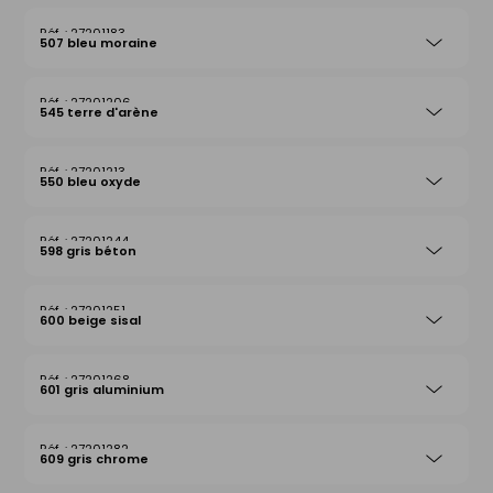
27201183
507 bleu moraine
27201206
545 terre d'arène
27201213
550 bleu oxyde
27201244
598 gris béton
27201251
600 beige sisal
27201268
601 gris aluminium
27201282
609 gris chrome