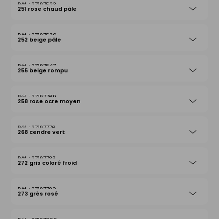
27197523
251 rose chaud pâle
27197530
252 beige pâle
27197547
255 beige rompu
27197769
258 rose ocre moyen
27197776
268 cendre vert
27197783
272 gris coloré froid
27197790
273 grès rosé