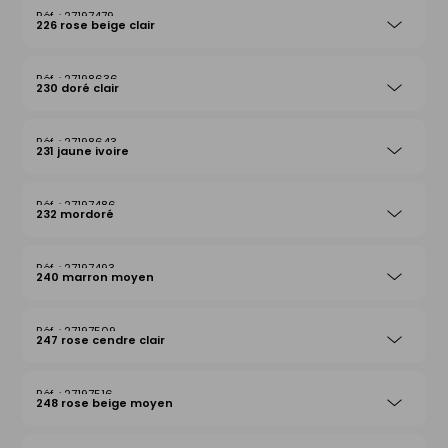
27197479
226 rose beige clair
27198636
230 doré clair
27198643
231 jaune ivoire
27197486
232 mordoré
27197493
240 marron moyen
27197509
247 rose cendre clair
27197516
248 rose beige moyen