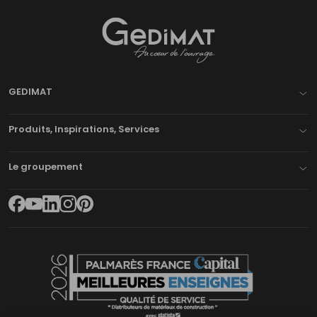
Gedimat
- AU COEUR DE L'OUVRAGE
GEDIMAT
Produits, Inspirations, Services
Le groupement