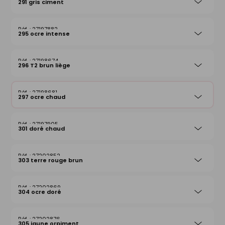
291 gris ciment
27197882
295 ocre intense
27198674
296 T2 brun liège
27198681
297 ocre chaud
27197905
301 doré chaud
27202852
303 terre rouge brun
27202869
304 ocre doré
27202876
305 jaune orpiment