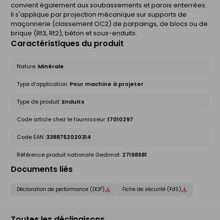
convient également aux soubassements et parois enterrées.
Il s'applique par projection mécanique sur supports de
maçonnerie (classement OC2) de parpaings, de blocs ou de
brique (Rt3, Rt2), béton et sous-enduits.
Caractéristiques du produit
Nature :
Minérale
Type d'application :
Pour machine à projeter
Type de produit :
Enduits
Code article chez le fournisseur :
17010297
Code EAN :
3388752020314
Référence produit nationale Gedimat :
27198681
Documents liés
Déclaration de performance (DOP)
Fiche de sécurité (FdS)
Toutes les déclinaisons