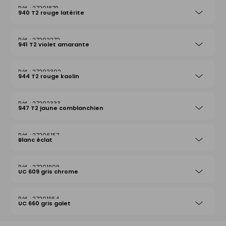
27201879
940 T2 rouge latérite
27202272
941 T2 violet amarante
27202302
944 T2 rouge kaolin
27202333
947 T2 jaune comblanchien
27206157
Blanc éclat
27201909
UC 609 gris chrome
27201954
UC 660 gris galet