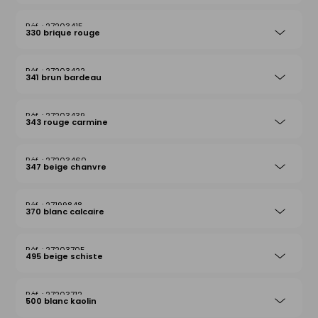
27203415
330 brique rouge
27203422
341 brun bardeau
27203439
343 rouge carmine
27203460
347 beige chanvre
27199848
370 blanc calcaire
27203705
495 beige schiste
27203712
500 blanc kaolin