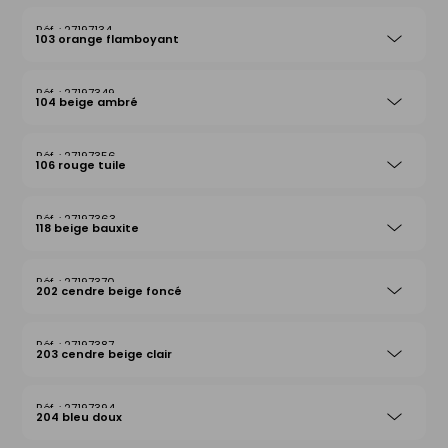
27197134
103 orange flamboyant
27197349
104 beige ambré
27197356
106 rouge tuile
27197363
118 beige bauxite
27197370
202 cendre beige foncé
27197387
203 cendre beige clair
27197394
204 bleu doux