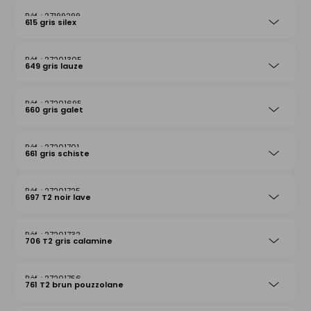
27199299
615 gris silex
27201305
649 gris lauze
27201695
660 gris galet
27201701
661 gris schiste
27201725
697 T2 noir lave
27201732
706 T2 gris calamine
27201756
761 T2 brun pouzzolane