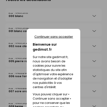
27204221
000 blanc
27204238
001 blanc cassé
Continuer sans accepter
Bienvenue sur
27204245
002 rose clair
gedimat.fr
Sur notre site gedimat.fr,
27204252
nous avons besoin de
005 pierre rosée
cookies pour suivre les
statistiques du site afin
d'optimiser votre expérience
27199879
006 rose foncé
de navigation et d'adapter
nos publicités à vos
centres d'intérêt.
27199886
007 ocre orange
Vous pouvez cliquer sur «
Continuer sans accepter »
pour ne conserver que les
27204269
009 beige