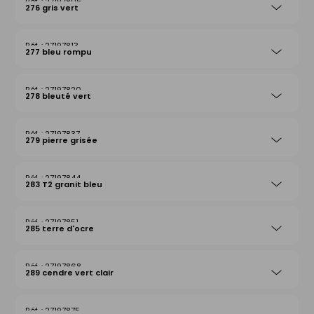
27197806
276 gris vert
27197813
277 bleu rompu
27197820
278 bleuté vert
27197837
279 pierre grisée
27197844
283 T2 granit bleu
27197851
285 terre d'ocre
27197868
289 cendre vert clair
27197875