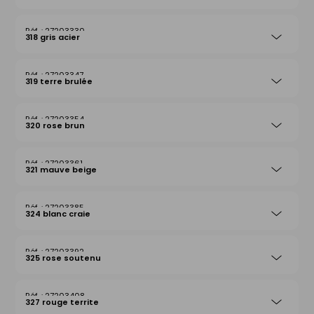
27203330
318 gris acier
27203347
319 terre brulée
27203354
320 rose brun
27203361
321 mauve beige
27203385
324 blanc craie
27203392
325 rose soutenu
27203408
327 rouge territe