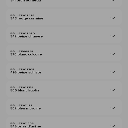
341 brun bardeau
27203439
343 rouge carmine
27203460
347 beige chanvre
27199848
370 blanc calcaire
27203705
495 beige schiste
27203712
500 blanc kaolin
27201183
507 bleu moraine
27201206
545 terre d'arène