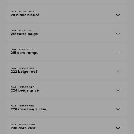
27197424
211 blanc bleuté
27197431
212 terre beige
27197448
215 ocre rompu
27197455
222 beige rosé
27197462
224 beige grisé
27197479
226 rose beige clair
27198636
230 doré clair