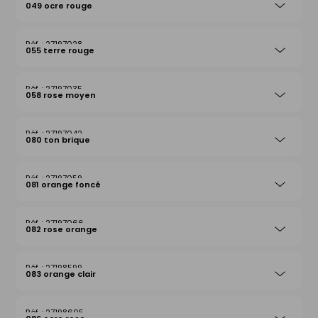
049 ocre rouge
27197028
055 terre rouge
27197035
058 rose moyen
27197042
080 ton brique
27197059
081 orange foncé
27197066
082 rose orange
27198599
083 orange clair
27198605