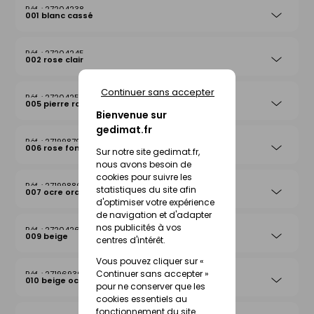
27204238
001 blanc cassé
27204245
002 rose clair
Continuer sans accepter
27204252
005 pierre rosée
Bienvenue sur
gedimat.fr
27199879
006 rose foncé
Sur notre site gedimat.fr,
nous avons besoin de
cookies pour suivre les
27199886
statistiques du site afin
007 ocre orange
d'optimiser votre expérience
de navigation et d'adapter
nos publicités à vos
27204269
009 beige
centres d'intérêt.
Vous pouvez cliquer sur «
Continuer sans accepter »
27196939
010 beige ocre
pour ne conserver que les
cookies essentiels au
fonctionnement du site.