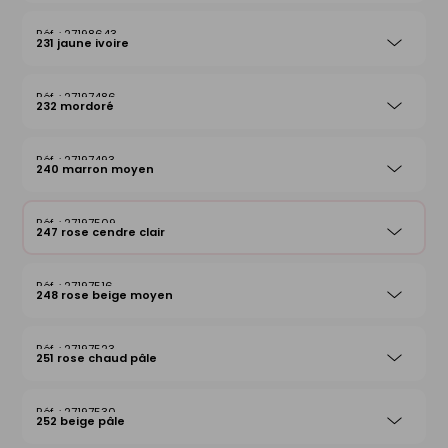
27198643
231 jaune ivoire
27197486
232 mordoré
27197493
240 marron moyen
27197509
247 rose cendre clair
27197516
248 rose beige moyen
27197523
251 rose chaud pâle
27197530
252 beige pâle