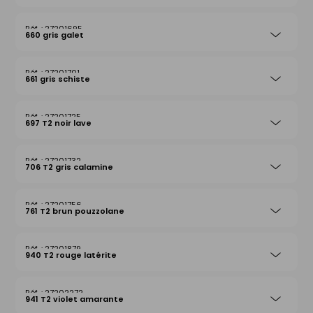
27201695
660 gris galet
27201701
661 gris schiste
27201725
697 T2 noir lave
27201732
706 T2 gris calamine
27201756
761 T2 brun pouzzolane
27201879
940 T2 rouge latérite
27202272
941 T2 violet amarante