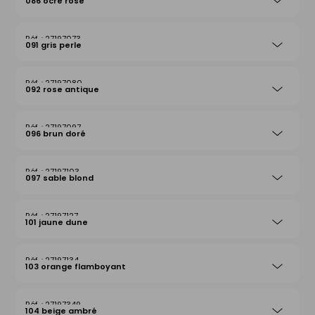
086 ocre rose
27197073
091 gris perle
27197080
092 rose antique
27197097
096 brun doré
27197103
097 sable blond
27197127
101 jaune dune
27197134
103 orange flamboyant
27197349
104 beige ambré