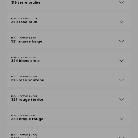
319 terre brulée
27203354
320 rose brun
27203361
321 mauve beige
27203385
324 blanc craie
27203392
325 rose soutenu
27203408
327 rouge territe
27203415
330 brique rouge
27203422