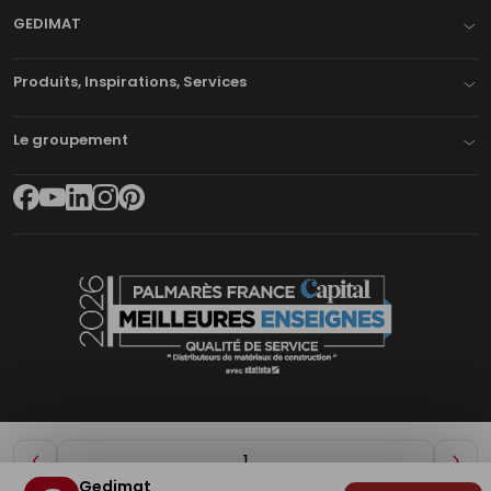
GEDIMAT
Produits, Inspirations, Services
Le groupement
Diminuer
Aug
Gedimat
de
de
Plan du site
Mentions légales
Cookies
Déclaration d'accessibilité