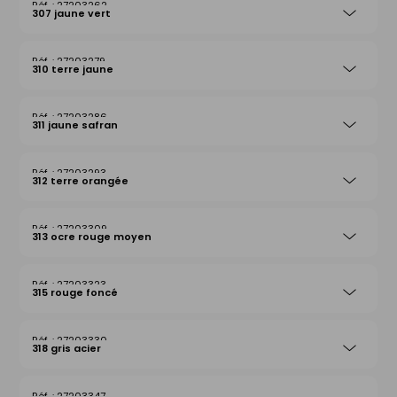
27203262
307 jaune vert
27203279
310 terre jaune
27203286
311 jaune safran
27203293
312 terre orangée
27203309
313 ocre rouge moyen
27203323
315 rouge foncé
27203330
318 gris acier
27203347