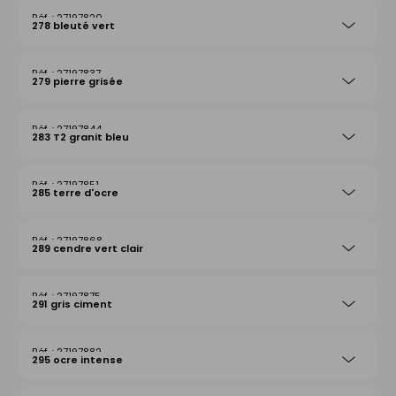
27197820
278 bleuté vert
27197837
279 pierre grisée
27197844
283 T2 granit bleu
27197851
285 terre d'ocre
27197868
289 cendre vert clair
27197875
291 gris ciment
27197882
295 ocre intense