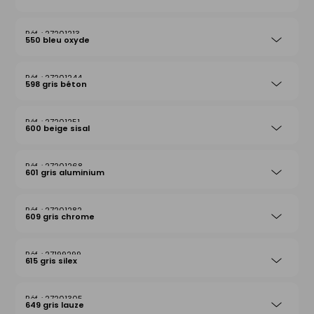
27201213
550 bleu oxyde
27201244
598 gris béton
27201251
600 beige sisal
27201268
601 gris aluminium
27201282
609 gris chrome
27199299
615 gris silex
27201305
649 gris lauze