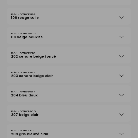
27197356
106 rouge tuile
27197363
118 beige bauxite
27197370
202 cendre beige foncé
27197387
203 cendre beige clair
27197394
204 bleu doux
27197400
207 beige clair
27197417
209 gris bleuté clair