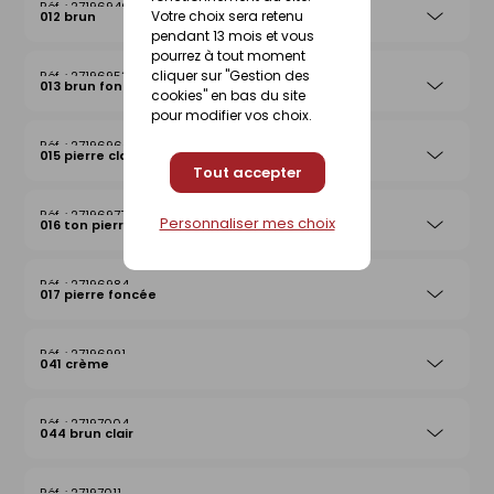
27196946
Votre choix sera retenu
012 brun
pendant 13 mois et vous
pourrez à tout moment
cliquer sur "Gestion des
27196953
013 brun foncé
cookies" en bas du site
pour modifier vos choix.
27196960
015 pierre claire
Tout accepter
27196977
Personnaliser mes choix
016 ton pierre
27196984
017 pierre foncée
27196991
041 crème
27197004
044 brun clair
27197011