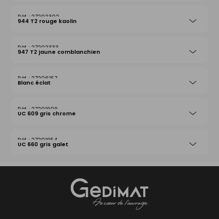
27202302
944 T2 rouge kaolin
27202333
947 T2 jaune comblanchien
27206157
Blanc éclat
27201909
UC 609 gris chrome
27201954
UC 660 gris galet
Gedimat
- AU COEUR DE L'OUVRAGE