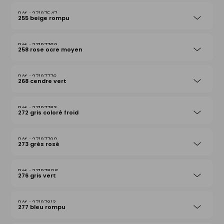
27197547
255 beige rompu
27197769
258 rose ocre moyen
27197776
268 cendre vert
27197783
272 gris coloré froid
27197790
273 grès rosé
27197806
276 gris vert
27197813
277 bleu rompu