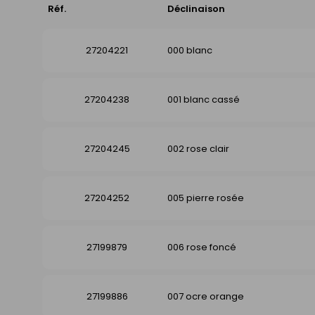
Réf.
Déclinaison
27204221
000 blanc
27204238
001 blanc cassé
27204245
002 rose clair
27204252
005 pierre rosée
27199879
006 rose foncé
27199886
007 ocre orange