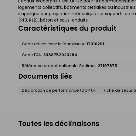
L'enduit Weberpral F est utilisé pour l'imperméabilisati
logements collectifs, bâtiments tertiaires ou industriel
s'applique par projection mécanique sur supports de 
(Rt3, Rt2), béton et sous-enduits.
Caractéristiques du produit
Code article chez le fournisseur :
17010291
Code EAN :
3388752020284
Référence produit nationale Gedimat :
27197875
Documents liés
Déclaration de performance (DOP)
Fiche de sécurit
Toutes les déclinaisons