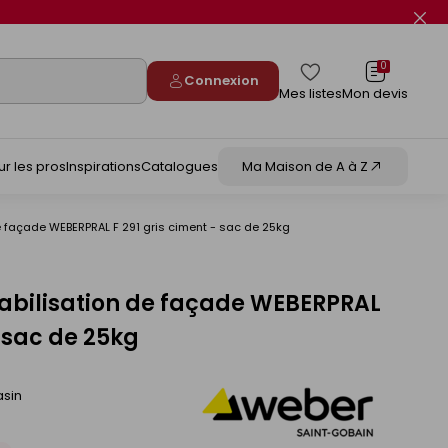
Fer
le
flas
info
0
Connexion
Mes listes
Mon devis
ur les pros
Inspirations
Catalogues
Ma Maison de A à Z
e façade WEBERPRAL F 291 gris ciment - sac de 25kg
abilisation de façade WEBERPRAL
- sac de 25kg
asin