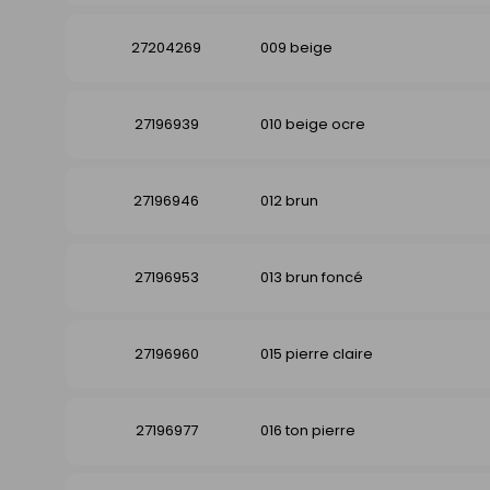
27204269
009 beige
27196939
010 beige ocre
27196946
012 brun
27196953
013 brun foncé
27196960
015 pierre claire
27196977
016 ton pierre