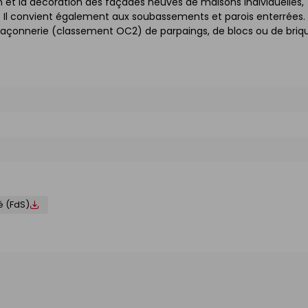
on et la décoration des façades neuves de maisons individuelles,
s. Il convient également aux soubassements et parois enterrées. I
maçonnerie (classement OC2) de parpaings, de blocs ou de briq
é (FdS)