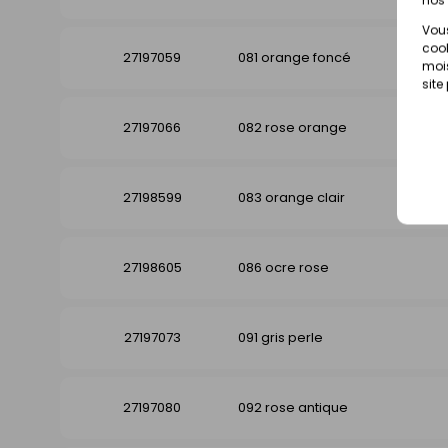
Vous
cook
27197059
081 orange foncé
mois
site
27197066
082 rose orange
27198599
083 orange clair
27198605
086 ocre rose
27197073
091 gris perle
27197080
092 rose antique