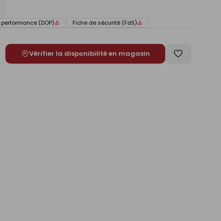
e performance (DOP)
Fiche de sécurité (FdS)
Vérifier la disponibilité en magasin
ugmenter
Enregistrer
e
comme
liste