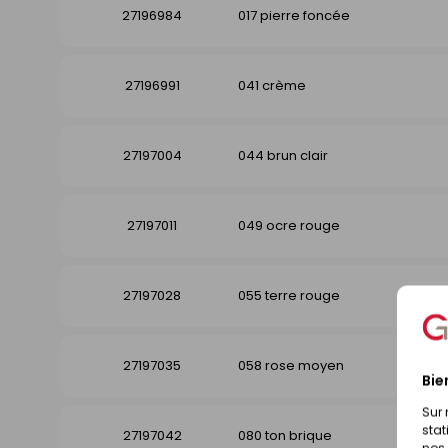
27196984
017 pierre foncée
27196991
041 crème
27197004
044 brun clair
27197011
049 ocre rouge
27197028
055 terre rouge
27197035
058 rose moyen
Bie
Sur 
stat
27197042
080 ton brique
nos 