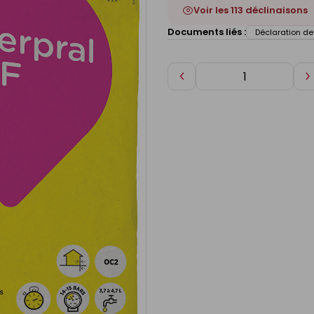
Voir les 113 déclinaisons
Documents liés :
Déclaration d
Diminuer
A
de
d
1
1