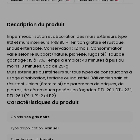
Description du produit
Imperméabilisation et décoration des murs extérieurs type
Rt3 et murs intérieurs. PRB 85 H : Finition grattée et rustique.
Enduit enterrable. Conservation : 12 mois. Consommation :
varie selon le support (nature, planéité, rugosité). Taux de
gâchage : 15 à 17%. Temps d'emploi : 40 minutes à plus ou
moins 10 minutes. Sac de 25kg.
Murs extérieurs ou intérieurs sur tous types de constructions à
usage d'habitation, tertiaire ou industriel. Bâti ancien sain et
résistant. Joints (8mm mini) de parements de briques, de
pierres, de céramiques posées en façades. DTU 20.1, DTU 23.1,
DTU 26.1 (P1-1, P1-2 et P2).
Caractéristiques du produit
Coloris :
Les gris noirs
Type d'application :
Manuel
Type de produit :
Enduits