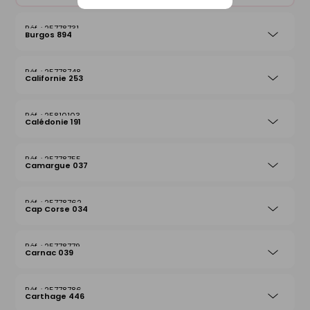
25778731
Burgos 894
25778748
Californie 253
25810103
Calédonie 191
25778755
Camargue 037
25778762
Cap Corse 034
25778779
Carnac 039
25778786
Carthage 446