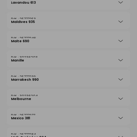
Lavandou 613
25777253
Maldives 935
25777246
Malte 690
30236203
Manille
25777239
Marrakech 990
30236204
Melbourne
25777277
Mexico 381
25777284