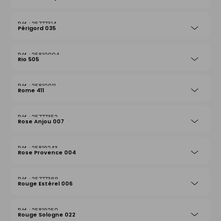
25777314
Périgord 035
25810004
Rio 505
25810011
Rome 411
25777352
Rose Anjou 007
25819243
Rose Provence 004
25777369
Rouge Estérel 006
25819250
Rouge Sologne 022