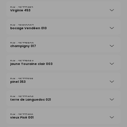
25777482
Virginie 453
25810097
bocage Vendéen 010
25778809
champigny 017
25778984
jaune Touraine clair 003
25777338
pinel 353
25777406
terre de Languedoc 021
25777499
vieux Pisé 001