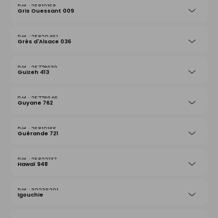
25810158
Gris Ouessant 009
25820461
Grès d'Alsace 036
25778939
Guizeh 413
25778946
Guyane 762
25810165
Guérande 721
25822137
Hawaï 948
30236201
Igouchie