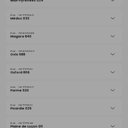
Midi-Pyrénées 024
25777260
Médoc 033
25809985
Niagara 840
25809992
Oslo 588
25777291
Oxford 806
25777307
Parme 533
25777321
Picardie 025
25777345
Plaine de Luçon 011