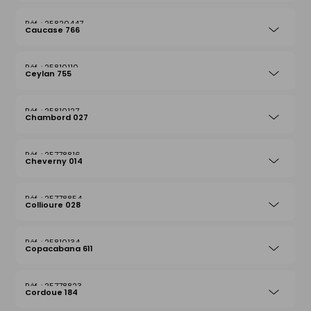
25820447
Caucase 766
25810110
Ceylan 755
25810127
Chambord 027
25778816
Cheverny 014
25778854
Collioure 028
25810134
Copacabana 611
25778823
Cordoue 184