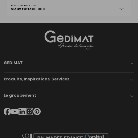
25824285
vieux tuffeau 008
Gedimat
- AU COEUR DE L'OUVRAGE
GEDIMAT
Produits, Inspirations, Services
Le groupement