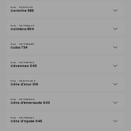
25810141
Corinthe 589
25778847
Coïmbra 804
25778885
Cuba 734
25778793
Cévennes 040
25820454
Côte d'Azur 016
25778830
Côte d'Emeraude 043
25778861
Côte d'Opale 045