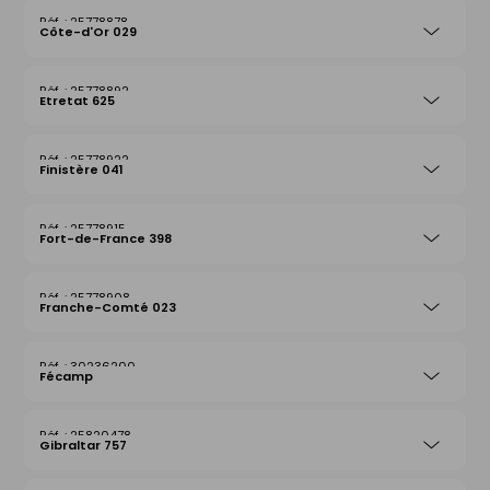
25778878
Côte-d'Or 029
25778892
Etretat 625
25778922
Finistère 041
25778915
Fort-de-France 398
25778908
Franche-Comté 023
30236200
Fécamp
25820478
Gibraltar 757