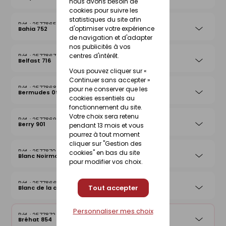
nous avons besoin de
cookies pour suivre les
statistiques du site afin
25778656
d'optimiser votre expérience
Bahia 752
de navigation et d'adapter
nos publicités à vos
centres d'intérêt.
25778670
Belfast 716
Vous pouvez cliquer sur «
Continuer sans accepter »
25778687
pour ne conserver que les
Bermudes 097
cookies essentiels au
fonctionnement du site.
Votre choix sera retenu
25778694
Berry 901
pendant 13 mois et vous
pourrez à tout moment
cliquer sur "Gestion des
25778700
cookies" en bas du site
Blanc Noirmoutier 013
pour modifier vos choix.
25778663
Tout accepter
Blanc de la côte
Personnaliser mes choix
25778724
Bréhat 854