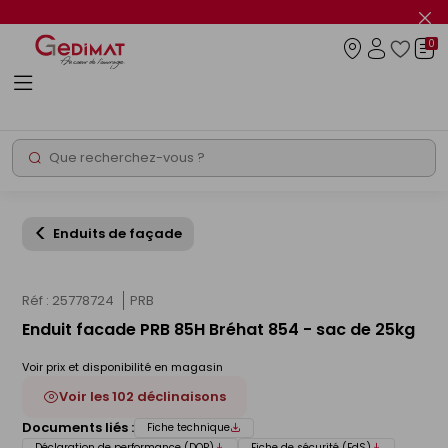
Panneau de gestion des cookies
Fer
le
0
flas
Connexio
info
Rechercher
Chantier express
Enduits de façade
Réf : 25778724
PRB
Enduit facade PRB 85H Bréhat 854 - sac de 25kg
Voir prix et disponibilité en magasin
Voir les 102 déclinaisons
Documents liés :
Fiche technique
Déclaration de performance (DOP)
Fiche de sécurité (FdS)