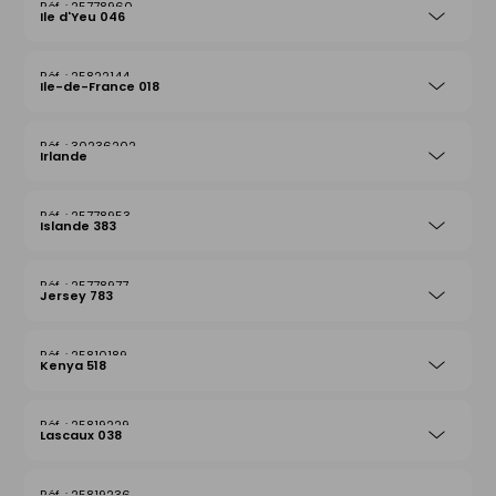
25778960
Ile d'Yeu 046
25822144
Ile-de-France 018
30236202
Irlande
25778953
Islande 383
25778977
Jersey 783
25810189
Kenya 518
25819229
Lascaux 038
25819236