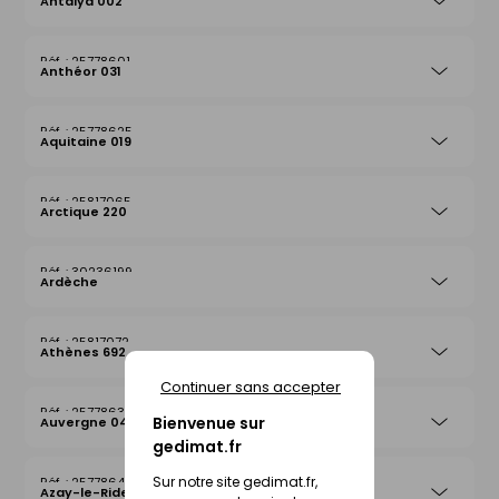
Antalya 002
25778601
Anthéor 031
25778625
Aquitaine 019
25817065
Arctique 220
30236199
Ardèche
25817072
Athènes 692
Continuer sans accepter
25778632
Bienvenue sur
Auvergne 042
gedimat.fr
Sur notre site gedimat.fr,
25778649
Azay-le-Rideau 026