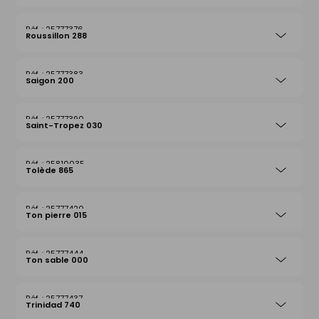
25777376
Roussillon 288
25777383
Saigon 200
25777390
Saint-Tropez 030
25810035
Tolède 865
25777420
Ton pierre 015
25777444
Ton sable 000
25777437
Trinidad 740