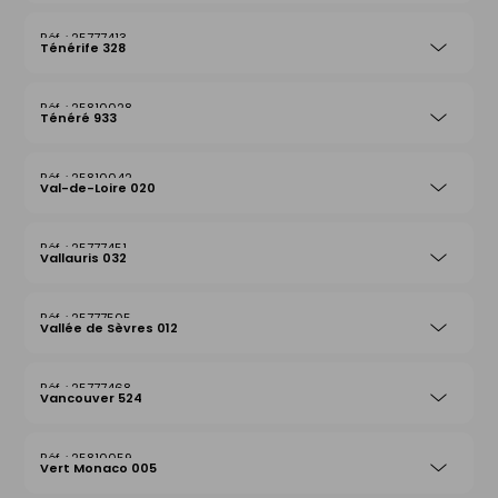
25777413
Ténérife 328
25810028
Ténéré 933
25810042
Val-de-Loire 020
25777451
Vallauris 032
25777505
Vallée de Sèvres 012
25777468
Vancouver 524
25810059
Vert Monaco 005