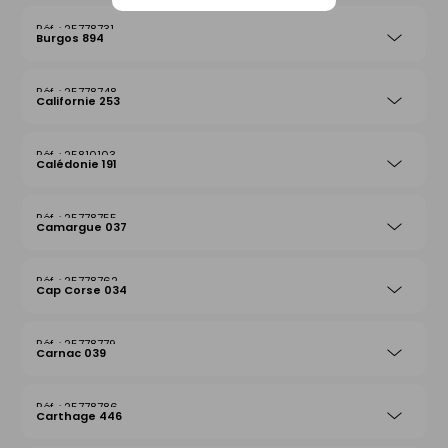
25778731
Burgos 894
25778748
Californie 253
25810103
Calédonie 191
25778755
Camargue 037
25778762
Cap Corse 034
25778779
Carnac 039
25778786
Carthage 446