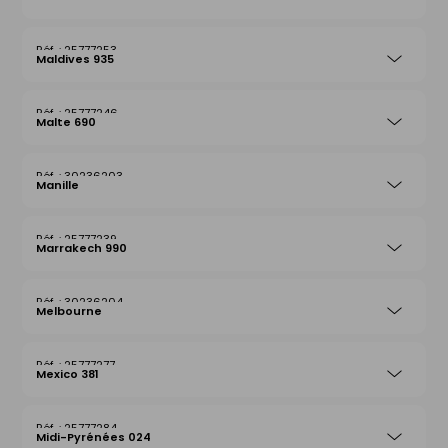
25777253
Maldives 935
25777246
Malte 690
30236203
Manille
25777239
Marrakech 990
30236204
Melbourne
25777277
Mexico 381
25777284
Midi-Pyrénées 024