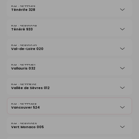
25777413
Ténérife 328
25810028
Ténéré 933
25810042
Val-de-Loire 020
25777451
Vallauris 032
25777505
Vallée de Sèvres 012
25777468
Vancouver 524
25810059
Vert Monaco 005