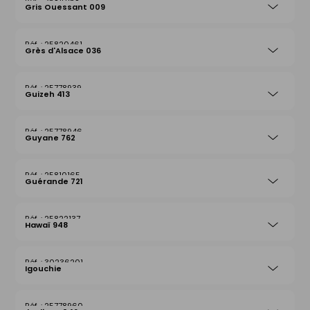
25810158
Gris Ouessant 009
25820461
Grès d'Alsace 036
25778939
Guizeh 413
25778946
Guyane 762
25810165
Guérande 721
25822137
Hawaï 948
30236201
Igouchie
25778960