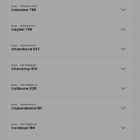
25820447
Caucase 766
25810110
Ceylan 755
25810127
Chambord 027
25778816
Cheverny 014
25778854
Collioure 028
25810134
Copacabana 611
25778823
Cordoue 184