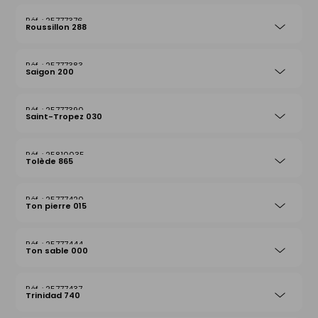
25777376
Roussillon 288
25777383
Saigon 200
25777390
Saint-Tropez 030
25810035
Tolède 865
25777420
Ton pierre 015
25777444
Ton sable 000
25777437
Trinidad 740