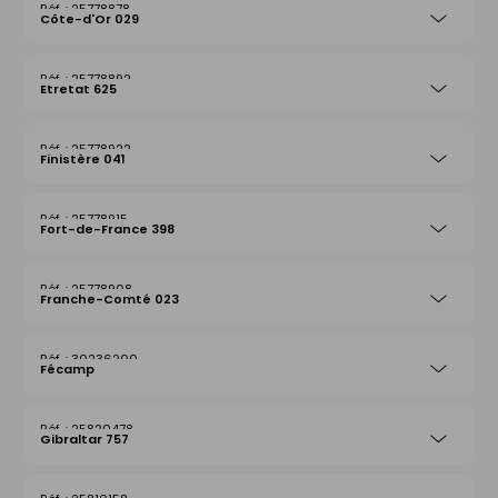
25778878
Côte-d'Or 029
25778892
Etretat 625
25778922
Finistère 041
25778915
Fort-de-France 398
25778908
Franche-Comté 023
30236200
Fécamp
25820478
Gibraltar 757