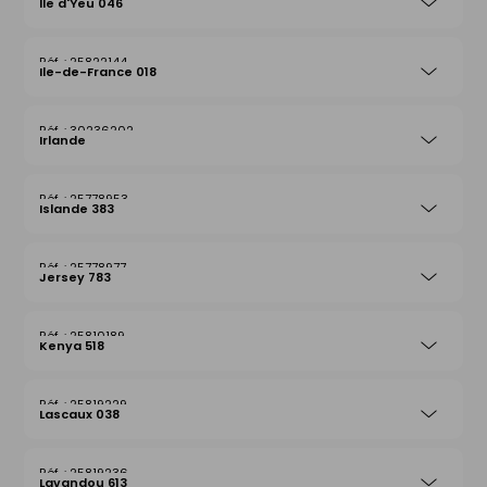
Ile d'Yeu 046
25822144
Ile-de-France 018
30236202
Irlande
25778953
Islande 383
25778977
Jersey 783
25810189
Kenya 518
25819229
Lascaux 038
25819236
Lavandou 613