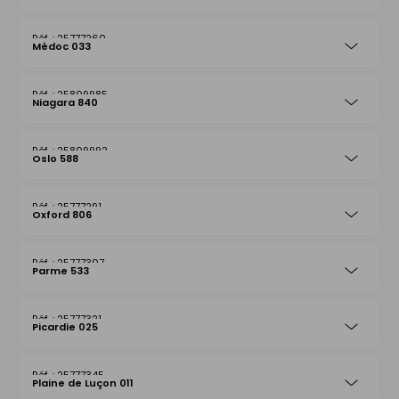
25777260
Médoc 033
25809985
Niagara 840
25809992
Oslo 588
25777291
Oxford 806
25777307
Parme 533
25777321
Picardie 025
25777345
Plaine de Luçon 011