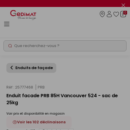
Panneau de gestion des cookies
Fer
le
0
flas
Connexio
info
Rechercher
Chantier express
Enduits de façade
Réf : 25777468
PRB
Enduit facade PRB 85H Vancouver 524 - sac de
25kg
Voir prix et disponibilité en magasin
Voir les 102 déclinaisons