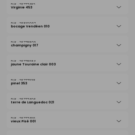
25777482
Virginie 453
25810097
bocage Vendéen 010
25778809
champigny 017
25778984
jaune Touraine clair 003
25777338
pinel 353
25777406
terre de Languedoc 021
25777499
vieux Pisé 001