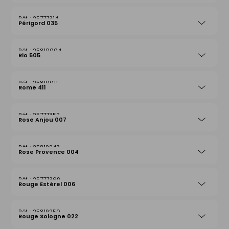
25777314
Périgord 035
25810004
Rio 505
25810011
Rome 411
25777352
Rose Anjou 007
25819243
Rose Provence 004
25777369
Rouge Estérel 006
25819250
Rouge Sologne 022