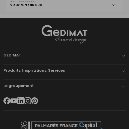
25824285
vieux tuffeau 008
Gedimat
- AU COEUR DE L'OUVRAGE
GEDIMAT
Produits, Inspirations, Services
Le groupement