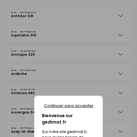
25778601
Anthéor 031
25778625
Aquitaine 019
25817065
Arctique 220
30236199
Ardèche
25817072
Athènes 692
Continuer sans accepter
25778632
Auvergne 042
Bienvenue sur
gedimat.fr
25778649
Sur notre site gedimat.fr,
Azay-le-Rideau 026