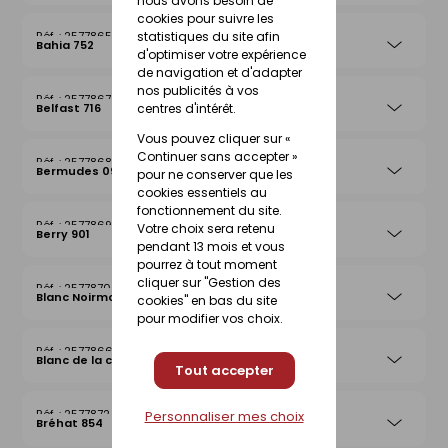
nous avons besoin de
cookies pour suivre les
statistiques du site afin
25778656
Bahia 752
d'optimiser votre expérience
de navigation et d'adapter
nos publicités à vos
25778670
centres d'intérêt.
Belfast 716
Vous pouvez cliquer sur «
Continuer sans accepter »
25778687
Bermudes 097
pour ne conserver que les
cookies essentiels au
fonctionnement du site.
25778694
Votre choix sera retenu
Berry 901
pendant 13 mois et vous
pourrez à tout moment
cliquer sur "Gestion des
25778700
Blanc Noirmoutier 013
cookies" en bas du site
pour modifier vos choix.
25778663
Blanc de la côte
Tout accepter
25778724
Personnaliser mes choix
Bréhat 854