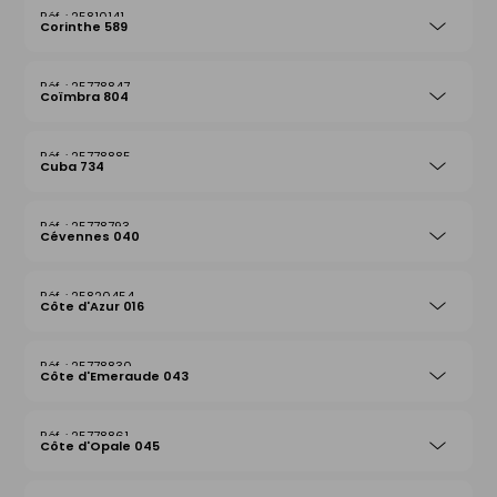
25810141
Corinthe 589
25778847
Coïmbra 804
25778885
Cuba 734
25778793
Cévennes 040
25820454
Côte d'Azur 016
25778830
Côte d'Emeraude 043
25778861
Côte d'Opale 045