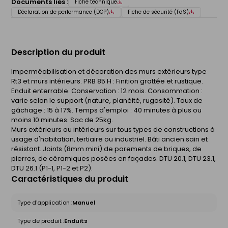
Documents liés :
Fiche technique
Déclaration de performance (DOP)
Fiche de sécurité (FdS)
Description du produit
Imperméabilisation et décoration des murs extérieurs type
Rt3 et murs intérieurs. PRB 85 H : Finition grattée et rustique.
Enduit enterrable. Conservation : 12 mois. Consommation :
varie selon le support (nature, planéité, rugosité). Taux de
gâchage : 15 à 17%. Temps d'emploi : 40 minutes à plus ou
moins 10 minutes. Sac de 25kg.
Murs extérieurs ou intérieurs sur tous types de constructions à
usage d'habitation, tertiaire ou industriel. Bâti ancien sain et
résistant. Joints (8mm mini) de parements de briques, de
pierres, de céramiques posées en façades. DTU 20.1, DTU 23.1,
DTU 26.1 (P1-1, P1-2 et P2).
Caractéristiques du produit
Type d'application :
Manuel
Type de produit :
Enduits