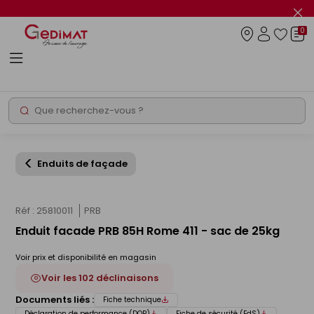
Panneau de gestion des cookies
Fer
le
0
flas
Connexio
info
Rechercher
Chantier express
Enduits de façade
Réf : 25810011
PRB
Enduit facade PRB 85H Rome 411 - sac de 25kg
Voir prix et disponibilité en magasin
Voir les 102 déclinaisons
Documents liés :
Fiche technique
Déclaration de performance (DOP)
Fiche de sécurité (FdS)