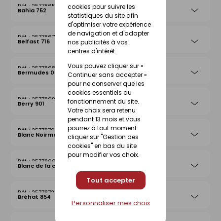
25778656
cookies pour suivre les
Bahia 752
statistiques du site afin
d'optimiser votre expérience
de navigation et d'adapter
25778670
Belfast 716
nos publicités à vos
centres d'intérêt.
Vous pouvez cliquer sur «
25778687
Bermudes 097
Continuer sans accepter »
pour ne conserver que les
cookies essentiels au
25778694
fonctionnement du site.
Berry 901
Votre choix sera retenu
pendant 13 mois et vous
pourrez à tout moment
25778700
Blanc Noirmoutier 013
cliquer sur "Gestion des
cookies" en bas du site
pour modifier vos choix.
25778663
Blanc de la côte
Tout accepter
25778724
Bréhat 854
Personnaliser mes choix