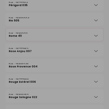
25777314
Périgord 035
25810004
Rio 505
25810011
Rome 411
25777352
Rose Anjou 007
25819243
Rose Provence 004
25777369
Rouge Estérel 006
25819250
Rouge Sologne 022