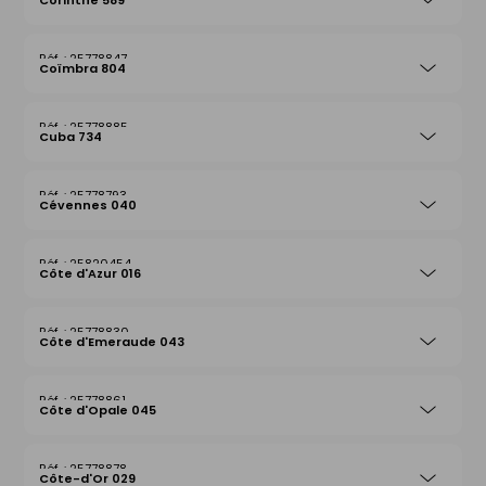
Corinthe 589
25778847
Coïmbra 804
25778885
Cuba 734
25778793
Cévennes 040
25820454
Côte d'Azur 016
25778830
Côte d'Emeraude 043
25778861
Côte d'Opale 045
25778878
Côte-d'Or 029