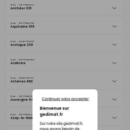
25778601
Anthéor 031
25778625
Aquitaine 019
25817065
Arctique 220
30236199
Ardèche
25817072
Athènes 692
25778632
Continuer sans accepter
Auvergne 042
Bienvenue sur
gedimat.fr
25778649
Azay-le-Rideau 026
Sur notre site gedimat.fr,
nous avons besoin de