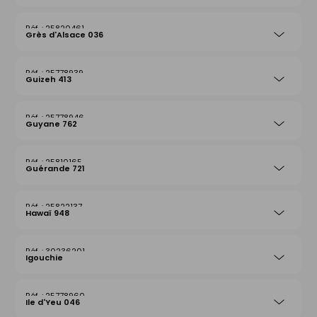
25820461
Grès d'Alsace 036
25778939
Guizeh 413
25778946
Guyane 762
25810165
Guérande 721
25822137
Hawaï 948
30236201
Igouchie
25778960
Ile d'Yeu 046