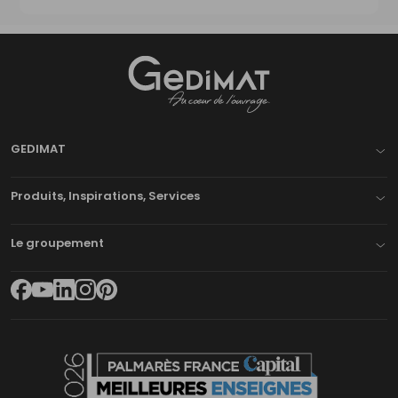
Gedimat
- AU COEUR DE L'OUVRAGE
GEDIMAT
Produits, Inspirations, Services
Le groupement