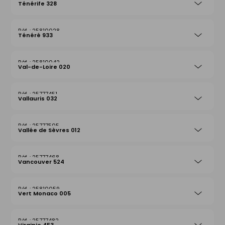
Ténérife 328
25810028
Ténéré 933
25810042
Val-de-Loire 020
25777451
Vallauris 032
25777505
Vallée de Sèvres 012
25777468
Vancouver 524
25810059
Vert Monaco 005
25777482