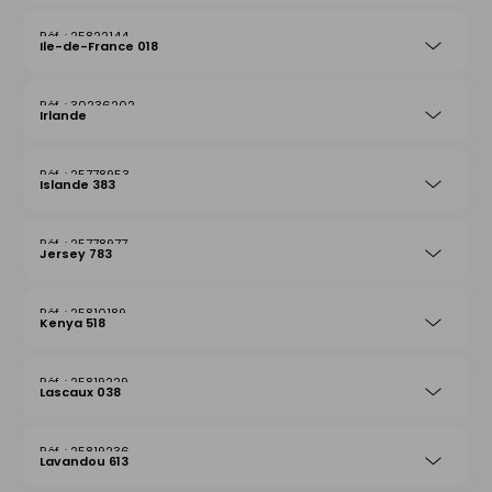
25822144
Ile-de-France 018
30236202
Irlande
25778953
Islande 383
25778977
Jersey 783
25810189
Kenya 518
25819229
Lascaux 038
25819236
Lavandou 613