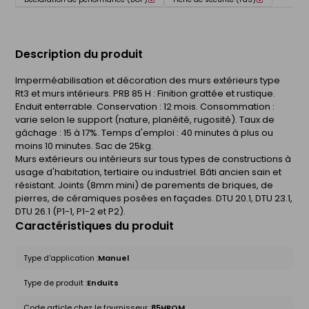
Description du produit
Imperméabilisation et décoration des murs extérieurs type
Rt3 et murs intérieurs. PRB 85 H : Finition grattée et rustique.
Enduit enterrable. Conservation : 12 mois. Consommation :
varie selon le support (nature, planéité, rugosité). Taux de
gâchage : 15 à 17%. Temps d'emploi : 40 minutes à plus ou
moins 10 minutes. Sac de 25kg.
Murs extérieurs ou intérieurs sur tous types de constructions à
usage d'habitation, tertiaire ou industriel. Bâti ancien sain et
résistant. Joints (8mm mini) de parements de briques, de
pierres, de céramiques posées en façades. DTU 20.1, DTU 23.1,
DTU 26.1 (P1-1, P1-2 et P2).
Caractéristiques du produit
Type d'application :
Manuel
Type de produit :
Enduits
Code article chez le fournisseur :
85HROM