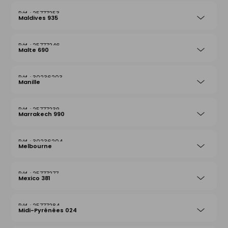
25777253
Maldives 935
25777246
Malte 690
30236203
Manille
25777239
Marrakech 990
30236204
Melbourne
25777277
Mexico 381
25777284
Midi-Pyrénées 024