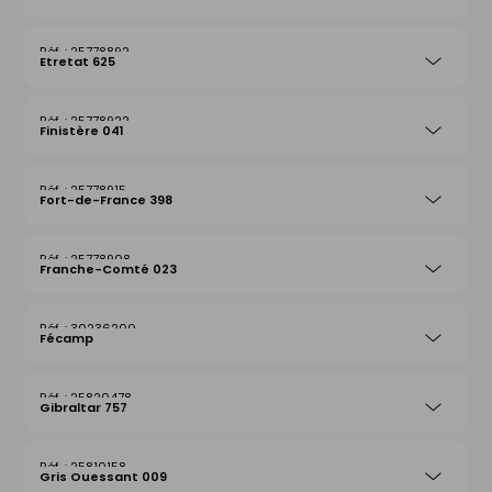
25778892
Etretat 625
25778922
Finistère 041
25778915
Fort-de-France 398
25778908
Franche-Comté 023
30236200
Fécamp
25820478
Gibraltar 757
25810158
Gris Ouessant 009