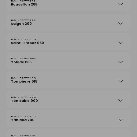
25777376
Roussillon 288
25777383
Saigon 200
25777390
Saint-Tropez 030
25810035
Tolède 865
25777420
Ton pierre 015
25777444
Ton sable 000
25777437
Trinidad 740
25777413