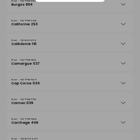
25778731
Burgos 894
25778748
Californie 253
25810103
Calédonie 191
25778755
Camargue 037
25778762
Cap Corse 034
25778779
Carnac 039
25778786
Carthage 446
25820447