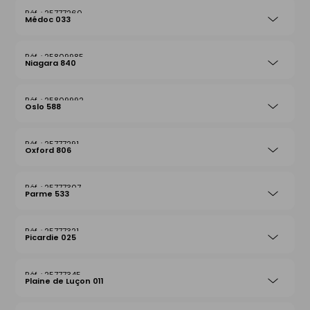
25777260
Médoc 033
25809985
Niagara 840
25809992
Oslo 588
25777291
Oxford 806
25777307
Parme 533
25777321
Picardie 025
25777345
Plaine de Luçon 011