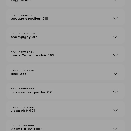
Virginie 453
25810097
bocage Vendéen 010
25778809
champigny 017
25778984
jaune Touraine clair 003
25777338
pinel 353
25777406
terre de Languedoc 021
25777499
vieux Pisé 001
25824285
vieux tuffeau 008