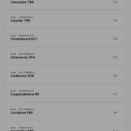
Caucase 766
25810110
Ceylan 755
25810127
Chambord 027
25778816
Cheverny 014
25778854
Collioure 028
25810134
Copacabana 611
25778823
Cordoue 184
25810141