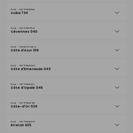
25778885
Cuba 734
25778793
Cévennes 040
25820454
Côte d'Azur 016
25778830
Côte d'Emeraude 043
25778861
Côte d'Opale 045
25778878
Côte-d'Or 029
25778892
Etretat 625