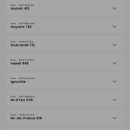
25778939
Guizeh 413
25778946
Guyane 762
25810165
Guérande 721
25822137
Hawaï 948
30236201
Igouchie
25778960
Ile d'Yeu 046
25822144
Ile-de-France 018