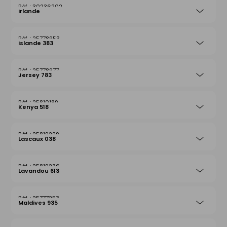
30236202
Irlande
25778953
Islande 383
25778977
Jersey 783
25810189
Kenya 518
25819229
Lascaux 038
25819236
Lavandou 613
25777253
Maldives 935