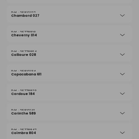
25810127
Chambord 027
25778816
Cheverny 014
25778854
Collioure 028
25810134
Copacabana 611
25778823
Cordoue 184
25810141
Corinthe 589
25778847
Coïmbra 804