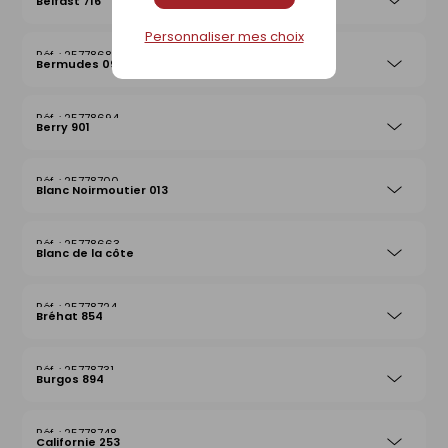
Belfast 716
Personnaliser mes choix
25778687
Bermudes 097
25778694
Berry 901
25778700
Blanc Noirmoutier 013
25778663
Blanc de la côte
25778724
Bréhat 854
25778731
Burgos 894
25778748
Californie 253