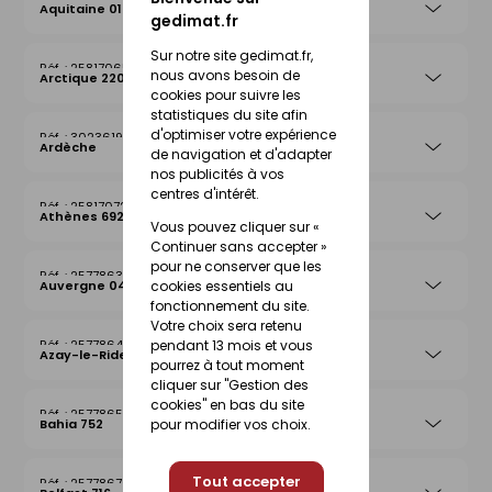
Aquitaine 019
gedimat.fr
Sur notre site gedimat.fr,
25817065
nous avons besoin de
Arctique 220
cookies pour suivre les
statistiques du site afin
d'optimiser votre expérience
30236199
Ardèche
de navigation et d'adapter
nos publicités à vos
centres d'intérêt.
25817072
Athènes 692
Vous pouvez cliquer sur «
Continuer sans accepter »
pour ne conserver que les
25778632
cookies essentiels au
Auvergne 042
fonctionnement du site.
Votre choix sera retenu
pendant 13 mois et vous
25778649
Azay-le-Rideau 026
pourrez à tout moment
cliquer sur "Gestion des
cookies" en bas du site
25778656
pour modifier vos choix.
Bahia 752
Tout accepter
25778670