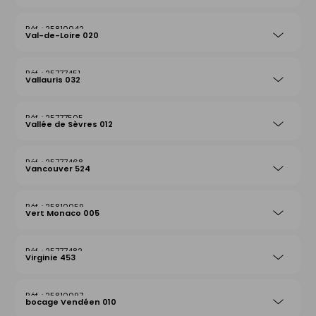
25810042
Val-de-Loire 020
25777451
Vallauris 032
25777505
Vallée de Sèvres 012
25777468
Vancouver 524
25810059
Vert Monaco 005
25777482
Virginie 453
25810097
bocage Vendéen 010