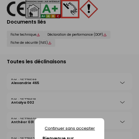
Documents liés
Fiche technique
Déclaration de performance (DOP)
Fiche de sécurité (FdS)
Toutes les déclinaisons
25778588
Alexandrie 465
25778618
Antalya 002
25778601
Anthéor 031
Continuer sans accepter
Bienvenue sur
25778625