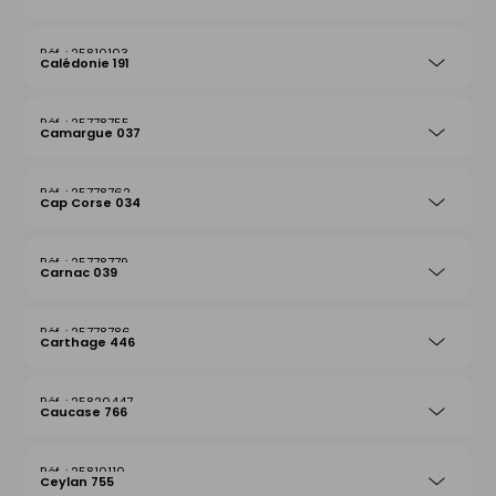
25810103
Calédonie 191
25778755
Camargue 037
25778762
Cap Corse 034
25778779
Carnac 039
25778786
Carthage 446
25820447
Caucase 766
25810110
Ceylan 755