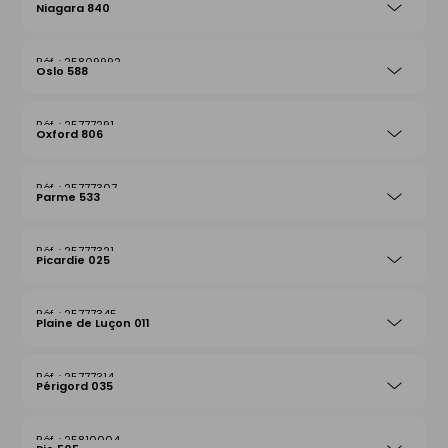
Niagara 840
25809992
Oslo 588
25777291
Oxford 806
25777307
Parme 533
25777321
Picardie 025
25777345
Plaine de Luçon 011
25777314
Périgord 035
25810004