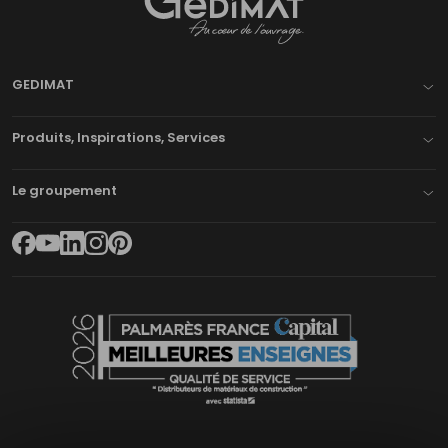
Gedimat
- AU COEUR DE L'OUVRAGE
GEDIMAT
Produits, Inspirations, Services
Le groupement