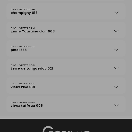
25778809
champigny 017
25778984
jaune Touraine clair 003
25777338
pinel 353
25777406
terre de Languedoc 021
25777499
vieux Pisé 001
25824285
vieux tuffeau 008