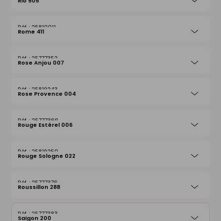
Rio 505
25810011
Rome 411
25777352
Rose Anjou 007
25819243
Rose Provence 004
25777369
Rouge Estérel 006
25819250
Rouge Sologne 022
25777376
Roussillon 288
25777383
Saigon 200