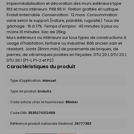
Imperméabilisation et décoration des murs extérieurs type
Rt3 et murs intérieurs. PRB 85 H : Finition grattée et rustique.
Enduit enterrable. Conservation : 12 mois. Consommation :
varie selon le support (nature, planéité, rugosité). Taux de
gâchage : 15 à 17%. Temps d'emploi : 40 minutes à plus ou
moins 10 minutes. Sac de 25kg.
Murs extérieurs ou intérieurs sur tous types de constructions à
usage d'habitation, tertiaire ou industriel. Bâti ancien sain et
résistant. Joints (8mm mini) de parements de briques, de
pierres, de céramiques posées en façades. DTU 20.1, DTU 23.1,
DTU 26.1 (P1-1, P1-2 et P2).
Caractéristiques du produit
Type d'application :
Manuel
Type de produit :
Enduits
Code article chez le fournisseur :
85HSAI
Code EAN :
3535270212459
Référence produit nationale Gedimat :
25777383