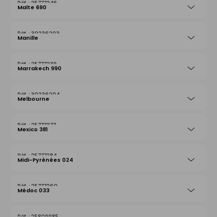
25777246
Malte 690
30236203
Manille
25777239
Marrakech 990
30236204
Melbourne
25777277
Mexico 381
25777284
Midi-Pyrénées 024
25777260
Médoc 033
25809985