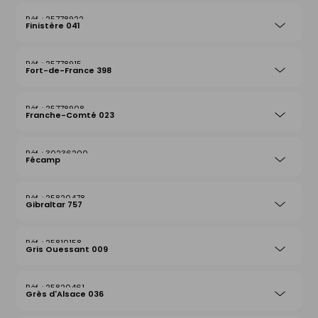
25778922
Finistère 041
25778915
Fort-de-France 398
25778908
Franche-Comté 023
30236200
Fécamp
25820478
Gibraltar 757
25810158
Gris Ouessant 009
25820461
Grès d'Alsace 036