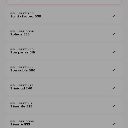
25777390
Saint-Tropez 030
25810035
Tolède 865
25777420
Ton pierre 015
25777444
Ton sable 000
25777437
Trinidad 740
25777413
Ténérife 328
25810028
Ténéré 933