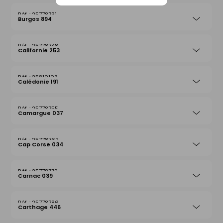
25778731
Burgos 894
25778748
Californie 253
25810103
Calédonie 191
25778755
Camargue 037
25778762
Cap Corse 034
25778779
Carnac 039
25778786
Carthage 446