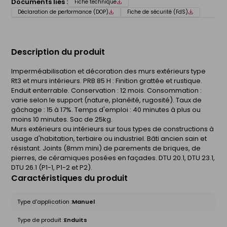
Documents liés :
Fiche technique
Déclaration de performance (DOP)
Fiche de sécurité (FdS)
Description du produit
Imperméabilisation et décoration des murs extérieurs type
Rt3 et murs intérieurs. PRB 85 H : Finition grattée et rustique.
Enduit enterrable. Conservation : 12 mois. Consommation :
varie selon le support (nature, planéité, rugosité). Taux de
gâchage : 15 à 17%. Temps d'emploi : 40 minutes à plus ou
moins 10 minutes. Sac de 25kg.
Murs extérieurs ou intérieurs sur tous types de constructions à
usage d'habitation, tertiaire ou industriel. Bâti ancien sain et
résistant. Joints (8mm mini) de parements de briques, de
pierres, de céramiques posées en façades. DTU 20.1, DTU 23.1,
DTU 26.1 (P1-1, P1-2 et P2).
Caractéristiques du produit
Type d'application :
Manuel
Type de produit :
Enduits