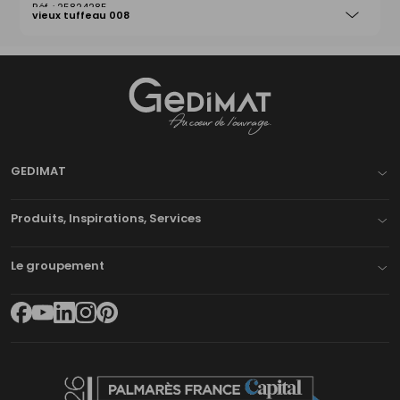
25824285
vieux tuffeau 008
Gedimat
- AU COEUR DE L'OUVRAGE
GEDIMAT
Produits, Inspirations, Services
Le groupement