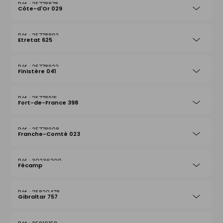
25778878
Côte-d'Or 029
25778892
Etretat 625
25778922
Finistère 041
25778915
Fort-de-France 398
25778908
Franche-Comté 023
30236200
Fécamp
25820478
Gibraltar 757