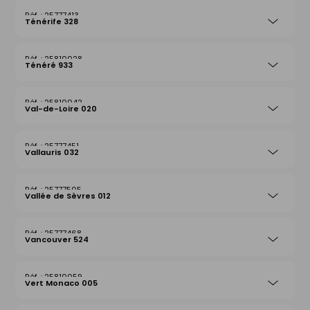
25777413
Ténérife 328
25810028
Ténéré 933
25810042
Val-de-Loire 020
25777451
Vallauris 032
25777505
Vallée de Sèvres 012
25777468
Vancouver 524
25810059
Vert Monaco 005