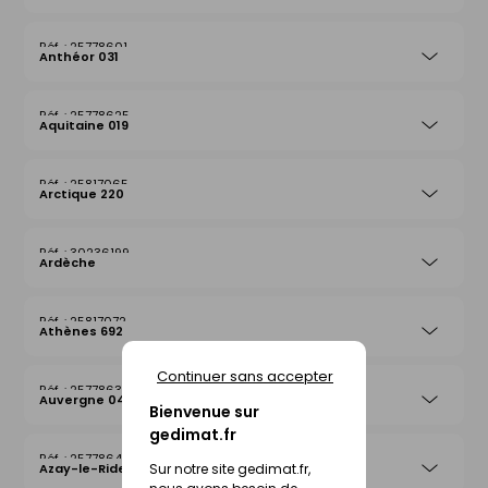
25778601
Anthéor 031
25778625
Aquitaine 019
25817065
Arctique 220
30236199
Ardèche
25817072
Athènes 692
Continuer sans accepter
25778632
Auvergne 042
Bienvenue sur
gedimat.fr
25778649
Sur notre site gedimat.fr,
Azay-le-Rideau 026