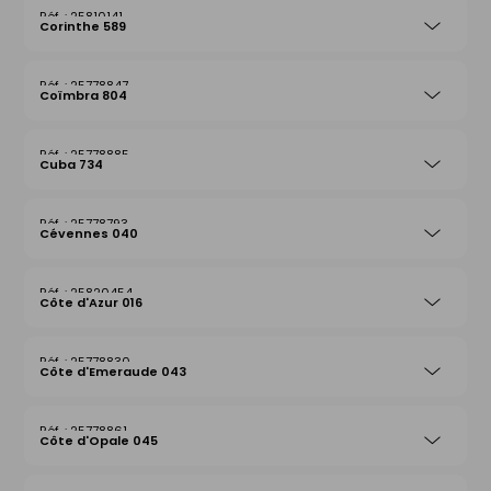
25810141
Corinthe 589
25778847
Coïmbra 804
25778885
Cuba 734
25778793
Cévennes 040
25820454
Côte d'Azur 016
25778830
Côte d'Emeraude 043
25778861
Côte d'Opale 045