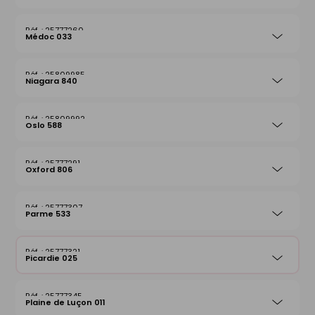
25777260
Médoc 033
25809985
Niagara 840
25809992
Oslo 588
25777291
Oxford 806
25777307
Parme 533
25777321
Picardie 025
25777345
Plaine de Luçon 011