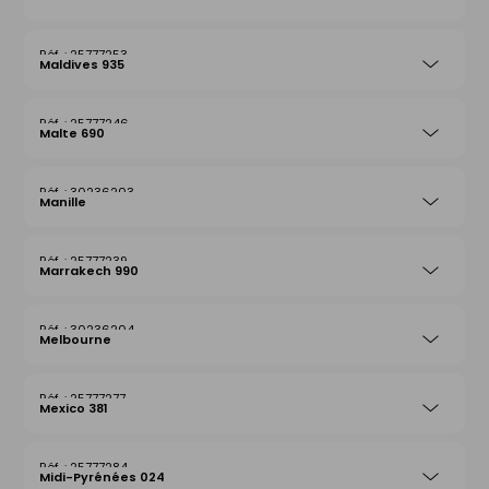
25777253
Maldives 935
25777246
Malte 690
30236203
Manille
25777239
Marrakech 990
30236204
Melbourne
25777277
Mexico 381
25777284
Midi-Pyrénées 024