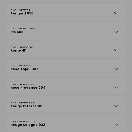
25777314
Périgord 035
25810004
Rio 505
25810011
Rome 411
25777352
Rose Anjou 007
25819243
Rose Provence 004
25777369
Rouge Estérel 006
25819250
Rouge Sologne 022