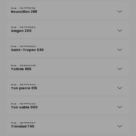
25777376
Roussillon 288
25777383
Saigon 200
25777390
Saint-Tropez 030
25810035
Tolède 865
25777420
Ton pierre 015
25777444
Ton sable 000
25777437
Trinidad 740