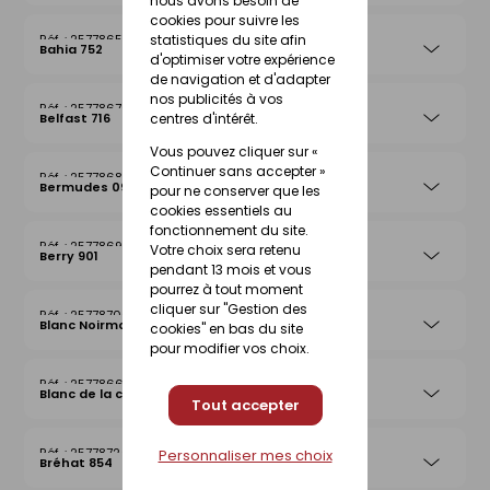
nous avons besoin de
cookies pour suivre les
statistiques du site afin
25778656
Bahia 752
d'optimiser votre expérience
de navigation et d'adapter
nos publicités à vos
25778670
centres d'intérêt.
Belfast 716
Vous pouvez cliquer sur «
Continuer sans accepter »
25778687
Bermudes 097
pour ne conserver que les
cookies essentiels au
fonctionnement du site.
25778694
Votre choix sera retenu
Berry 901
pendant 13 mois et vous
pourrez à tout moment
cliquer sur "Gestion des
25778700
Blanc Noirmoutier 013
cookies" en bas du site
pour modifier vos choix.
25778663
Blanc de la côte
Tout accepter
25778724
Personnaliser mes choix
Bréhat 854