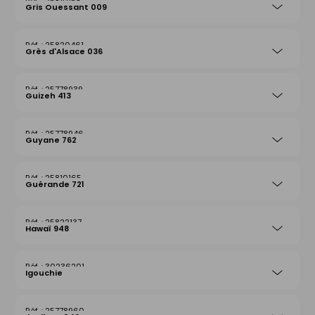
25810158
Gris Ouessant 009
25820461
Grès d'Alsace 036
25778939
Guizeh 413
25778946
Guyane 762
25810165
Guérande 721
25822137
Hawaï 948
30236201
Igouchie
25778960