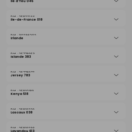
Ile d'Yeu 046
25822144
Ile-de-France 018
30236202
Irlande
25778953
Islande 383
25778977
Jersey 783
25810189
Kenya 518
25819229
Lascaux 038
25819236
Lavandou 613