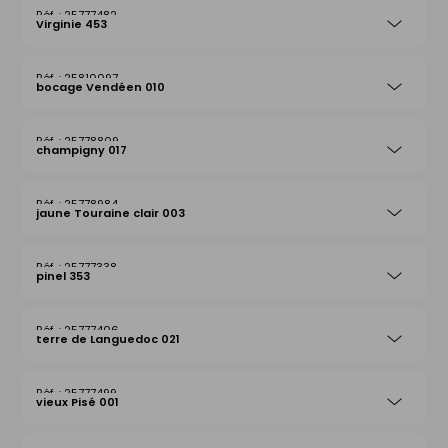
25777482
Virginie 453
25810097
bocage Vendéen 010
25778809
champigny 017
25778984
jaune Touraine clair 003
25777338
pinel 353
25777406
terre de Languedoc 021
25777499
vieux Pisé 001