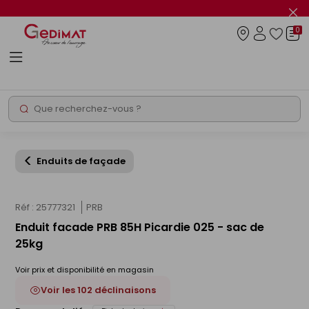
Panneau de gestion des cookies
Fer
le
0
flas
Connexio
info
Rechercher
Chantier express
Enduits de façade
Réf : 25777321
PRB
Enduit facade PRB 85H Picardie 025 - sac de
25kg
Voir prix et disponibilité en magasin
Voir les 102 déclinaisons