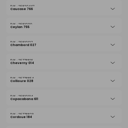
25820447
Caucase 766
25810110
Ceylan 755
25810127
Chambord 027
25778816
Cheverny 014
25778854
Collioure 028
25810134
Copacabana 611
25778823
Cordoue 184