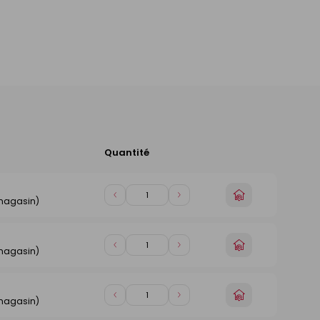
Quantité
Ajouter
au
panier
n
Choisir
Diminuer
Augmenter
 magasin)
un
de
de
magasin
1
1
n
Choisir
Diminuer
Augmenter
 magasin)
un
de
de
magasin
1
1
n
Choisir
Diminuer
Augmenter
 magasin)
un
de
de
magasin