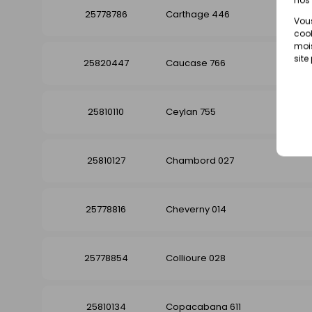
25778786
Carthage 446
Vous
cook
mois
site
25820447
Caucase 766
25810110
Ceylan 755
25810127
Chambord 027
25778816
Cheverny 014
25778854
Collioure 028
25810134
Copacabana 611