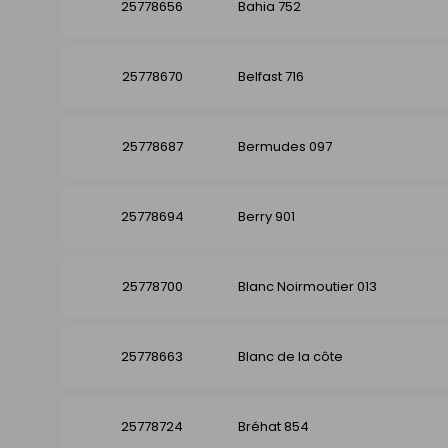
25778656
Bahia 752
25778670
Belfast 716
25778687
Bermudes 097
25778694
Berry 901
25778700
Blanc Noirmoutier 013
25778663
Blanc de la côte
25778724
Bréhat 854