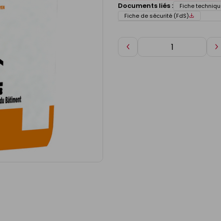
Documents liés :
Fiche techniqu
Fiche de sécurité (FdS)
Diminuer
A
de
d
1
1