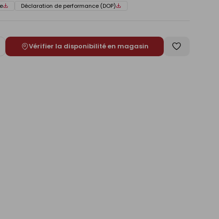
e
Déclaration de performance (DOP)
Vérifier la disponibilité en magasin
ugmenter
Enregistrer
e
comme
liste