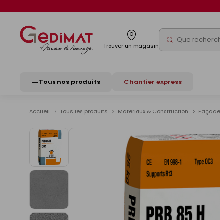
Panneau de gestion des cookies
Rechercher
Trouver un magasin
Tous nos produits
Chantier express
Accueil
Tous les produits
Matériaux & Construction
Façad
Voir
les
images