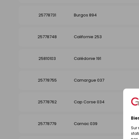
25778731
Burgos 894
25778748
Californie 253
25810103
Calédonie 191
25778755
Camargue 037
25778762
Cap Corse 034
Bie
25778779
Carnac 039
Sur 
stat
nos 