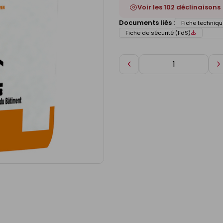
Voir les 102 déclinaisons
Documents liés :
Fiche techniqu
Fiche de sécurité (FdS)
Diminuer
A
de
d
1
1