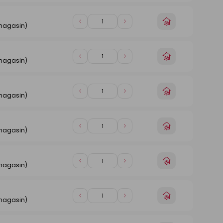
magasin
1
1
n
Choisir
Diminuer
Augmenter
 magasin)
un
de
de
magasin
1
1
n
Choisir
Diminuer
Augmenter
 magasin)
un
de
de
magasin
1
1
n
Choisir
Diminuer
Augmenter
 magasin)
un
de
de
magasin
1
1
n
Choisir
Diminuer
Augmenter
 magasin)
un
de
de
magasin
1
1
n
Choisir
Diminuer
Augmenter
 magasin)
un
de
de
magasin
1
1
n
Choisir
Diminuer
Augmenter
 magasin)
un
de
de
magasin
1
1