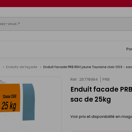
Po
e
Enduits de façade
Enduit facade PRB 85H jaune Touraine clair 003 - sa
Réf : 25778984
PRB
Enduit facade PRB
sac de 25kg
Voir prix et disponibilité en mag