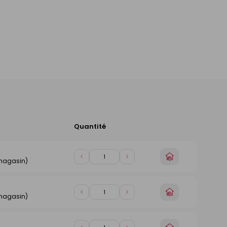
Quantité
Ajouter
au
panier
n
Choisir
Diminuer
Augmenter
 magasin)
un
de
de
magasin
1
1
n
Choisir
Diminuer
Augmenter
 magasin)
un
de
de
magasin
1
1
n
Choisir