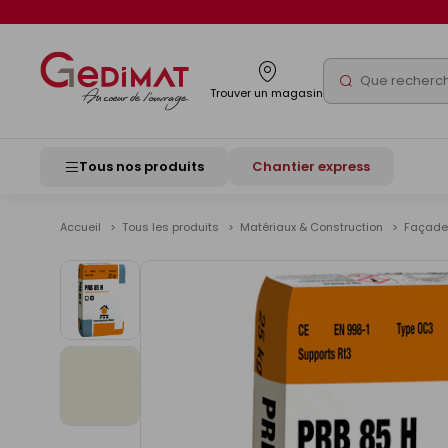
Panneau de gestion des cookies
Rechercher
Trouver un magasin
Tous nos produits
Chantier express
Accueil
Tous les produits
Matériaux & Construction
Façad
Voir
les
images