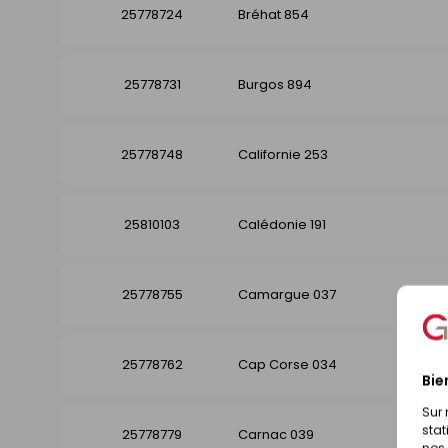
25778724
Bréhat 854
25778731
Burgos 894
25778748
Californie 253
25810103
Calédonie 191
25778755
Camargue 037
25778762
Cap Corse 034
Bie
Sur 
stat
25778779
Carnac 039
nos 