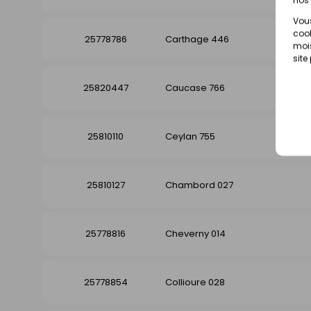
Vous
cook
25778786
Carthage 446
mois
site
25820447
Caucase 766
25810110
Ceylan 755
25810127
Chambord 027
25778816
Cheverny 014
25778854
Collioure 028