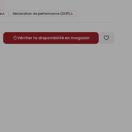
e
Déclaration de performance (DOP)
Vérifier la disponibilité en magasin
ugmenter
Enregistrer
e
comme
liste