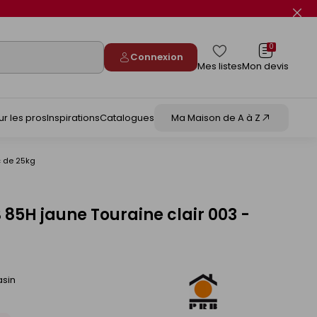
Fer
le
flas
info
0
Connexion
Mes listes
Mon devis
ur les pros
Inspirations
Catalogues
Ma Maison de A à Z
c de 25kg
 85H jaune Touraine clair 003 -
asin