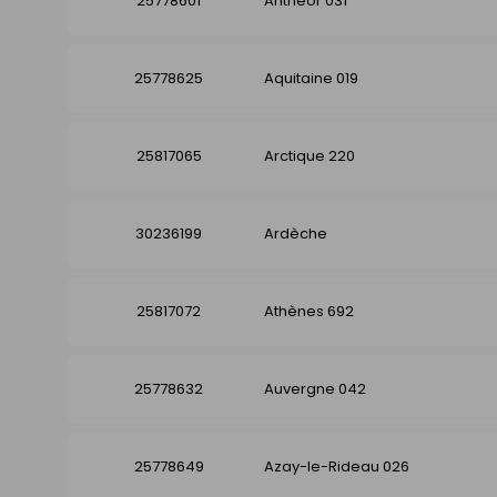
25778601
Anthéor 031
25778625
Aquitaine 019
25817065
Arctique 220
30236199
Ardèche
25817072
Athènes 692
25778632
Auvergne 042
25778649
Azay-le-Rideau 026