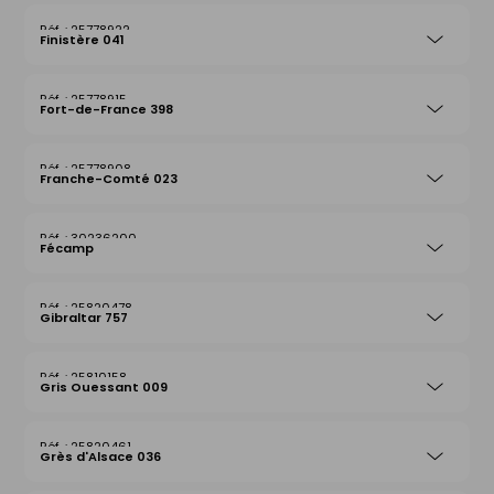
25778922
Finistère 041
25778915
Fort-de-France 398
25778908
Franche-Comté 023
30236200
Fécamp
25820478
Gibraltar 757
25810158
Gris Ouessant 009
25820461
Grès d'Alsace 036