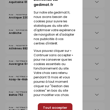
Aquitaine 019
gedimat.fr
Sur notre site gedimat.fr,
25817065
nous avons besoin de
Arctique 220
cookies pour suivre les
statistiques du site afin
d'optimiser votre expérience
30236199
Ardèche
de navigation et d'adapter
nos publicités à vos
centres d'intérêt.
25817072
Athènes 692
Vous pouvez cliquer sur «
Continuer sans accepter »
pour ne conserver que les
25778632
cookies essentiels au
Auvergne 042
fonctionnement du site.
Votre choix sera retenu
pendant 13 mois et vous
25778649
Azay-le-Rideau 026
pourrez à tout moment
cliquer sur "Gestion des
cookies" en bas du site
25778656
pour modifier vos choix.
Bahia 752
Tout accepter
25778670