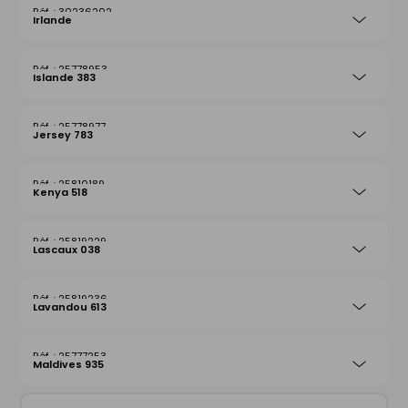
30236202
Irlande
25778953
Islande 383
25778977
Jersey 783
25810189
Kenya 518
25819229
Lascaux 038
25819236
Lavandou 613
25777253
Maldives 935