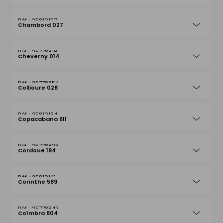
25810127
Chambord 027
25778816
Cheverny 014
25778854
Collioure 028
25810134
Copacabana 611
25778823
Cordoue 184
25810141
Corinthe 589
25778847
Coïmbra 804