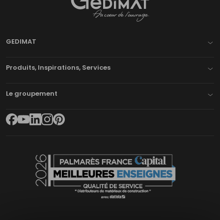
Gedimat
- AU COEUR DE L'OUVRAGE
GEDIMAT
Produits, Inspirations, Services
Le groupement