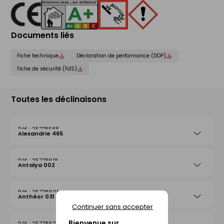
Documents liés
Fiche technique
Déclaration de performance (DOP)
Fiche de sécurité (FdS)
Toutes les déclinaisons
25778588
Alexandrie 465
25778618
Antalya 002
25778601
Anthéor 031
Continuer sans accepter
Bienvenue sur
25778625