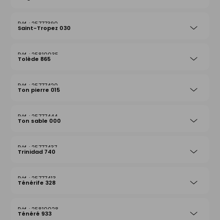
25777390
Saint-Tropez 030
25810035
Tolède 865
25777420
Ton pierre 015
25777444
Ton sable 000
25777437
Trinidad 740
25777413
Ténérife 328
25810028
Ténéré 933