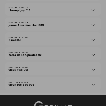
25778809
champigny 017
25778984
jaune Touraine clair 003
25777338
pinel 353
25777406
terre de Languedoc 021
25777499
vieux Pisé 001
25824285
vieux tuffeau 008