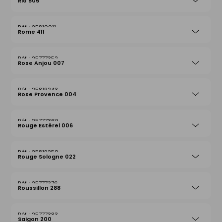
Rio 505
25810011
Rome 411
25777352
Rose Anjou 007
25819243
Rose Provence 004
25777369
Rouge Estérel 006
25819250
Rouge Sologne 022
25777376
Roussillon 288
25777383
Saigon 200