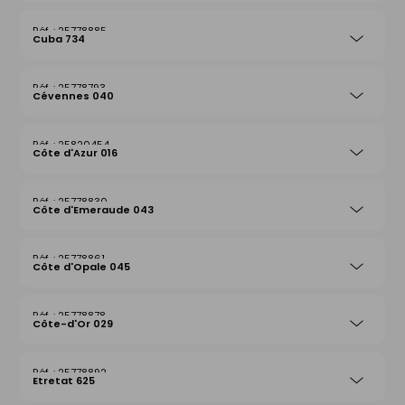
25778885
Cuba 734
25778793
Cévennes 040
25820454
Côte d'Azur 016
25778830
Côte d'Emeraude 043
25778861
Côte d'Opale 045
25778878
Côte-d'Or 029
25778892
Etretat 625