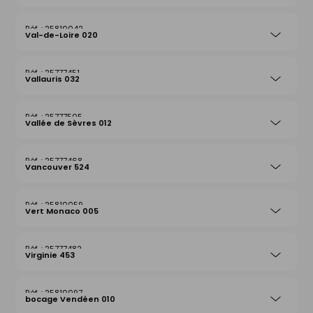
25810042
Val-de-Loire 020
25777451
Vallauris 032
25777505
Vallée de Sèvres 012
25777468
Vancouver 524
25810059
Vert Monaco 005
25777482
Virginie 453
25810097
bocage Vendéen 010