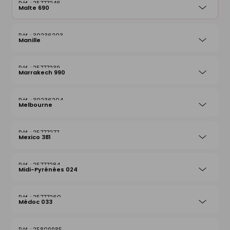
25777246
Malte 690
30236203
Manille
25777239
Marrakech 990
30236204
Melbourne
25777277
Mexico 381
25777284
Midi-Pyrénées 024
25777260
Médoc 033
25809985