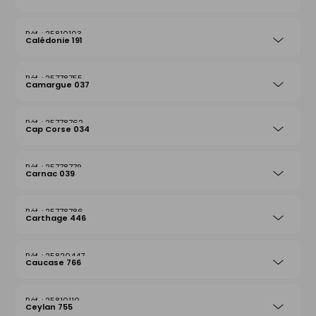
25810103
Calédonie 191
25778755
Camargue 037
25778762
Cap Corse 034
25778779
Carnac 039
25778786
Carthage 446
25820447
Caucase 766
25810110
Ceylan 755