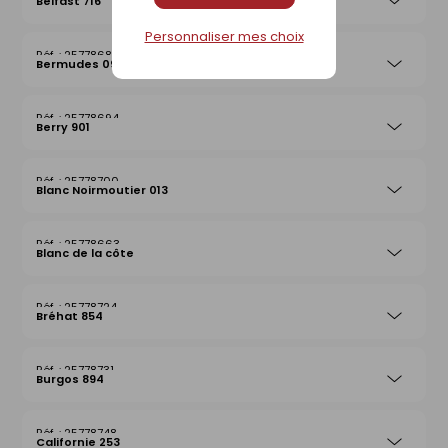
Belfast 716
Personnaliser mes choix
25778687
Bermudes 097
25778694
Berry 901
25778700
Blanc Noirmoutier 013
25778663
Blanc de la côte
25778724
Bréhat 854
25778731
Burgos 894
25778748
Californie 253