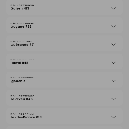
25778939
Guizeh 413
25778946
Guyane 762
25810165
Guérande 721
25822137
Hawaï 948
30236201
Igouchie
25778960
Ile d'Yeu 046
25822144
Ile-de-France 018