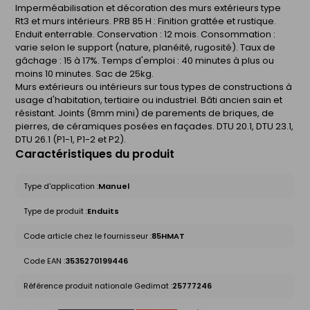
Imperméabilisation et décoration des murs extérieurs type
Rt3 et murs intérieurs. PRB 85 H : Finition grattée et rustique.
Enduit enterrable. Conservation : 12 mois. Consommation :
varie selon le support (nature, planéité, rugosité). Taux de
gâchage : 15 à 17%. Temps d'emploi : 40 minutes à plus ou
moins 10 minutes. Sac de 25kg.
Murs extérieurs ou intérieurs sur tous types de constructions à
usage d'habitation, tertiaire ou industriel. Bâti ancien sain et
résistant. Joints (8mm mini) de parements de briques, de
pierres, de céramiques posées en façades. DTU 20.1, DTU 23.1,
DTU 26.1 (P1-1, P1-2 et P2).
Caractéristiques du produit
Type d'application :
Manuel
Type de produit :
Enduits
Code article chez le fournisseur :
85HMAT
Code EAN :
3535270199446
Référence produit nationale Gedimat :
25777246