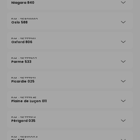
Niagara 840
25809992
Oslo 588
25777291
Oxford 806
25777307
Parme 533
25777321
Picardie 025
25777345
Plaine de Luçon 011
25777314
Périgord 035
25810004