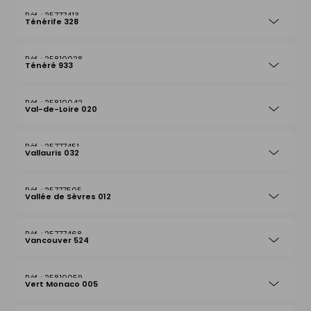
25777413
Ténérife 328
25810028
Ténéré 933
25810042
Val-de-Loire 020
25777451
Vallauris 032
25777505
Vallée de Sèvres 012
25777468
Vancouver 524
25810059
Vert Monaco 005