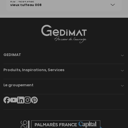
25824285
vieux tuffeau 008
Gedimat
- AU COEUR DE L'OUVRAGE
GEDIMAT
Produits, Inspirations, Services
Le groupement