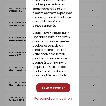
nous avons besoin de
cookies pour suivre les
statistiques du site afin
25778656
Bahia 752
d'optimiser votre expérience
de navigation et d'adapter
nos publicités à vos
25778670
centres d'intérêt.
Belfast 716
Vous pouvez cliquer sur «
Continuer sans accepter »
25778687
Bermudes 097
pour ne conserver que les
cookies essentiels au
fonctionnement du site.
25778694
Votre choix sera retenu
Berry 901
pendant 13 mois et vous
pourrez à tout moment
cliquer sur "Gestion des
25778700
Blanc Noirmoutier 013
cookies" en bas du site
pour modifier vos choix.
25778663
Blanc de la côte
Tout accepter
25778724
Personnaliser mes choix
Bréhat 854