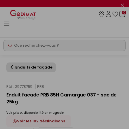
Panneau de gestion des cookies
Fer
le
0
flas
Connexio
info
Rechercher
Chantier express
Enduits de façade
Réf : 25778755
PRB
Enduit facade PRB 85H Camargue 037 - sac de
25kg
Voir prix et disponibilité en magasin
Voir les 102 déclinaisons