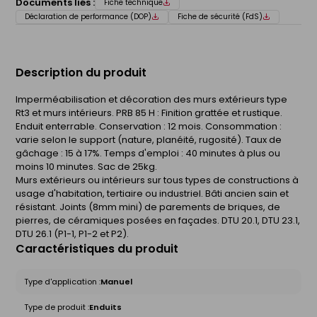
Documents liés :
Fiche technique
Déclaration de performance (DOP)
Fiche de sécurité (FdS)
Description du produit
Imperméabilisation et décoration des murs extérieurs type
Rt3 et murs intérieurs. PRB 85 H : Finition grattée et rustique.
Enduit enterrable. Conservation : 12 mois. Consommation :
varie selon le support (nature, planéité, rugosité). Taux de
gâchage : 15 à 17%. Temps d'emploi : 40 minutes à plus ou
moins 10 minutes. Sac de 25kg.
Murs extérieurs ou intérieurs sur tous types de constructions à
usage d'habitation, tertiaire ou industriel. Bâti ancien sain et
résistant. Joints (8mm mini) de parements de briques, de
pierres, de céramiques posées en façades. DTU 20.1, DTU 23.1,
DTU 26.1 (P1-1, P1-2 et P2).
Caractéristiques du produit
Type d'application :
Manuel
Type de produit :
Enduits