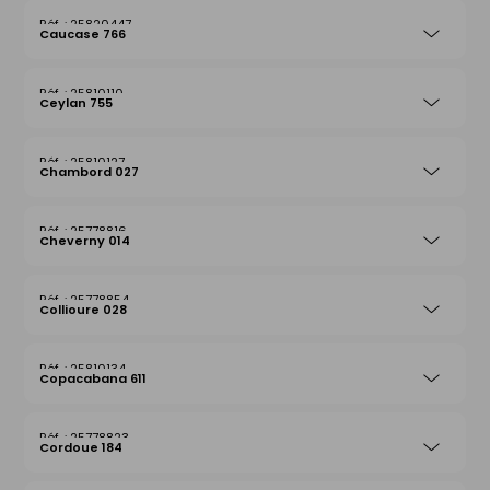
25820447
Caucase 766
25810110
Ceylan 755
25810127
Chambord 027
25778816
Cheverny 014
25778854
Collioure 028
25810134
Copacabana 611
25778823
Cordoue 184