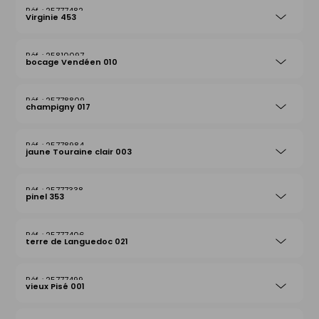
25777482
Virginie 453
25810097
bocage Vendéen 010
25778809
champigny 017
25778984
jaune Touraine clair 003
25777338
pinel 353
25777406
terre de Languedoc 021
25777499
vieux Pisé 001