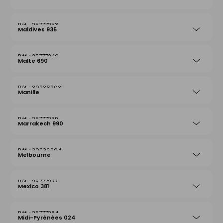
25777253
Maldives 935
25777246
Malte 690
30236203
Manille
25777239
Marrakech 990
30236204
Melbourne
25777277
Mexico 381
25777284
Midi-Pyrénées 024