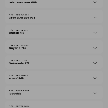
25810158
Gris Ouessant 009
25820461
Grès d'Alsace 036
25778939
Guizeh 413
25778946
Guyane 762
25810165
Guérande 721
25822137
Hawaï 948
30236201
Igouchie
25778960