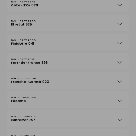
25778878
Côte-d'Or 029
25778892
Etretat 625
25778922
Finistère 041
25778915
Fort-de-France 398
25778908
Franche-Comté 023
30236200
Fécamp
25820478
Gibraltar 757