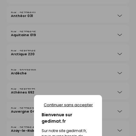
25778601
Anthéor 031
25778625
Aquitaine 019
25817065
Arctique 220
30236199
Ardèche
25817072
Athènes 692
Continuer sans accepter
25778632
Auvergne 042
Bienvenue sur
gedimat.fr
25778649
Sur notre site gedimat.fr,
Azay-le-Rideau 026