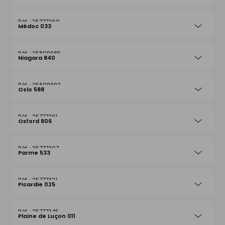
25777260
Médoc 033
25809985
Niagara 840
25809992
Oslo 588
25777291
Oxford 806
25777307
Parme 533
25777321
Picardie 025
25777345
Plaine de Luçon 011