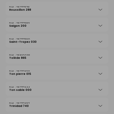
25777376
Roussillon 288
25777383
Saigon 200
25777390
Saint-Tropez 030
25810035
Tolède 865
25777420
Ton pierre 015
25777444
Ton sable 000
25777437
Trinidad 740