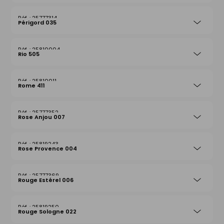
25777314
Périgord 035
25810004
Rio 505
25810011
Rome 411
25777352
Rose Anjou 007
25819243
Rose Provence 004
25777369
Rouge Estérel 006
25819250
Rouge Sologne 022