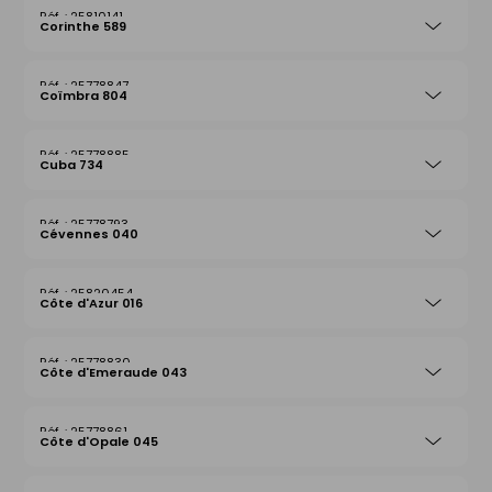
25810141
Corinthe 589
25778847
Coïmbra 804
25778885
Cuba 734
25778793
Cévennes 040
25820454
Côte d'Azur 016
25778830
Côte d'Emeraude 043
25778861
Côte d'Opale 045