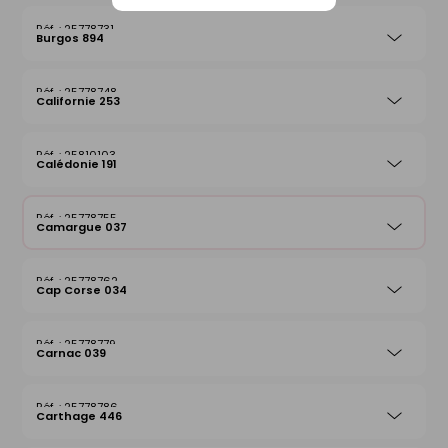
25778731
Burgos 894
25778748
Californie 253
25810103
Calédonie 191
25778755
Camargue 037
25778762
Cap Corse 034
25778779
Carnac 039
25778786
Carthage 446