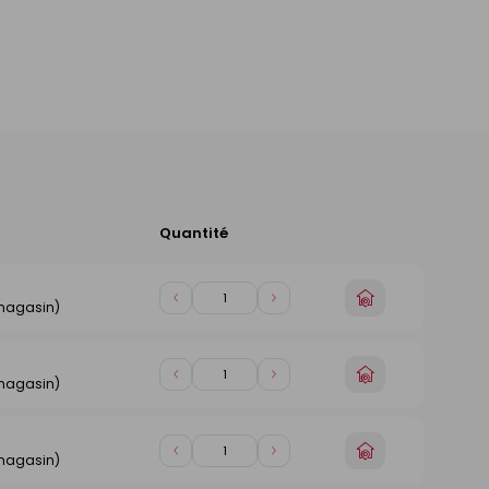
Quantité
Ajouter
au
panier
n
Choisir
Diminuer
Augmenter
 magasin)
un
de
de
magasin
1
1
n
Choisir
Diminuer
Augmenter
 magasin)
un
de
de
magasin
1
1
n
Choisir
Diminuer
Augmenter
 magasin)
un
de
de
magasin