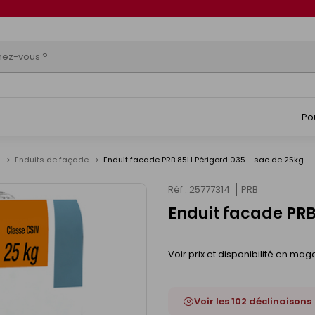
Po
e
Enduits de façade
Enduit facade PRB 85H Périgord 035 - sac de 25kg
Réf : 25777314
PRB
Enduit facade PRB
Voir prix et disponibilité en mag
Voir les 102 déclinaisons