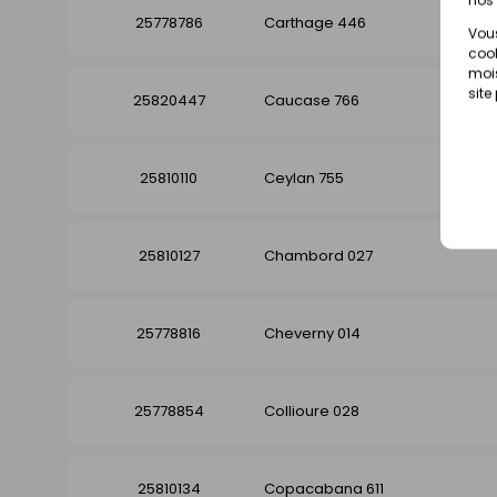
25778786
Carthage 446
Vous
cook
mois
site
25820447
Caucase 766
25810110
Ceylan 755
25810127
Chambord 027
25778816
Cheverny 014
25778854
Collioure 028
25810134
Copacabana 611