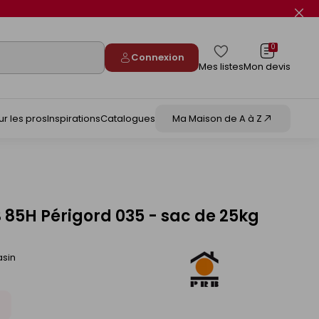
Fer
le
flas
info
0
Connexion
Mes listes
Mon devis
ur les pros
Inspirations
Catalogues
Ma Maison de A à Z
 85H Périgord 035 - sac de 25kg
asin