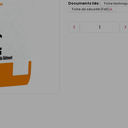
Documents liés :
Fiche techniqu
Fiche de sécurité (FdS)
Diminuer
A
de
d
1
1