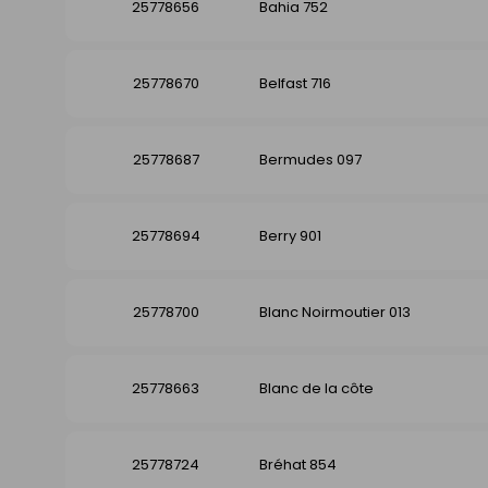
25778656
Bahia 752
25778670
Belfast 716
25778687
Bermudes 097
25778694
Berry 901
25778700
Blanc Noirmoutier 013
25778663
Blanc de la côte
25778724
Bréhat 854