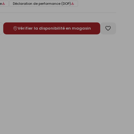
e
Déclaration de performance (DOP)
Vérifier la disponibilité en magasin
ugmenter
Enregistrer
e
comme
liste