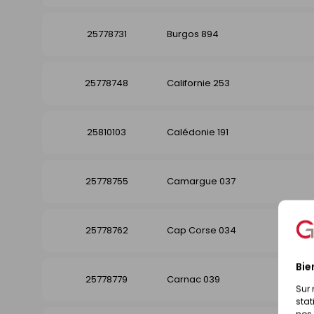
25778731
Burgos 894
25778748
Californie 253
25810103
Calédonie 191
25778755
Camargue 037
25778762
Cap Corse 034
Bie
25778779
Carnac 039
Sur 
stat
nos 