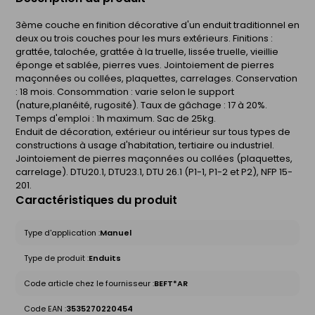
3ème couche en finition décorative d'un enduit traditionnel en
deux ou trois couches pour les murs extérieurs. Finitions :
grattée, talochée, grattée à la truelle, lissée truelle, vieillie
éponge et sablée, pierres vues. Jointoiement de pierres
maçonnées ou collées, plaquettes, carrelages. Conservation
: 18 mois. Consommation : varie selon le support
(nature,planéité, rugosité). Taux de gâchage : 17 à 20%.
Temps d'emploi : 1h maximum. Sac de 25kg.
Enduit de décoration, extérieur ou intérieur sur tous types de
constructions à usage d'habitation, tertiaire ou industriel.
Jointoiement de pierres maçonnées ou collées (plaquettes,
carrelage). DTU20.1, DTU23.1, DTU 26.1 (P1-1, P1-2 et P2), NFP 15-
201.
Caractéristiques du produit
Type d'application :
Manuel
Type de produit :
Enduits
Code article chez le fournisseur :
BEFT*AR
Code EAN :
3535270220454