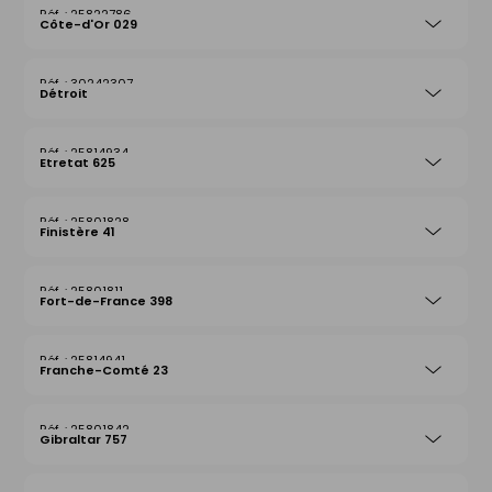
25822786
Côte-d'Or 029
30242307
Détroit
25814934
Etretat 625
25801828
Finistère 41
25801811
Fort-de-France 398
25814941
Franche-Comté 23
25801842
Gibraltar 757