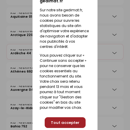
gedimat.fr
Sur notre site gedimat.fr,
25800715
nous avons besoin de
Aquitaine 019
cookies pour suivre les
statistiques du site afin
d'optimiser votre expérience
25800739
Arctique 220
de navigation et d'adapter
nos publicités à vos
centres d'intérêt.
25800722
Ardèche 44
Vous pouvez cliquer sur «
Continuer sans accepter »
pour ne conserver que les
25800746
cookies essentiels au
Athènes 692
fonctionnement du site.
Votre choix sera retenu
pendant 13 mois et vous
25801583
Auvergne 042
pourrez à tout moment
cliquer sur "Gestion des
cookies" en bas du site
25801590
pour modifier vos choix.
Azay-le-Rideau 026
Tout accepter
25814859
Bahia 752