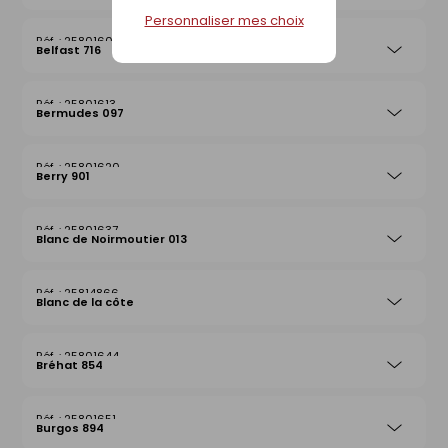
Personnaliser mes choix
25801606
Belfast 716
25801613
Bermudes 097
25801620
Berry 901
25801637
Blanc de Noirmoutier 013
25814866
Blanc de la côte
25801644
Bréhat 854
25801651
Burgos 894