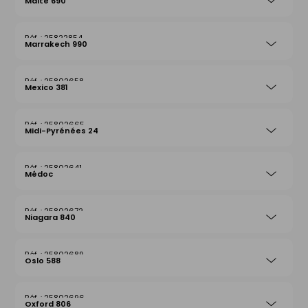
Malte 690
25822854
Marrakech 990
25802658
Mexico 381
25802665
Midi-Pyrénées 24
25802641
Médoc
25802672
Niagara 840
25802689
Oslo 588
25802696
Oxford 806