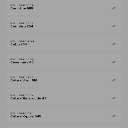
25801798
Corinthe 589
25814927
Coïmbra 804
25801804
Cuba 734
25814903
Cévennes 40
25814897
Côte d'Azur 016
25814910
Côte d'Emeraude 43
25801781
Côte d'Opale 045