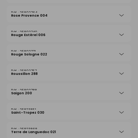
25802764
Rose Provence 004
25802740
Rouge Estérel 006
25802771
Rouge Sologne 022
25802757
Roussillon 288
25802788
Saigon 200
25823851
Saint-Tropez 030
25823868
Terre de Languedoc 021