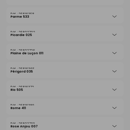
25816358
Parme 533
25802702
Picardie 025
25802726
Plaine de Luçon 011
25816365
Périgord 035
25816372
Rio 505
25816389
Rome 411
25802733
Rose Anjou 007