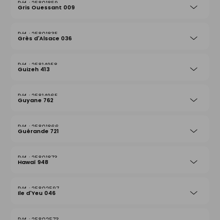
25801859
Gris Ouessant 009
25801835
Grès d'Alsace 036
25814958
Guizeh 413
25814965
Guyane 762
25801866
Guérande 721
25801873
Hawaï 948
25802597
Ile d'Yeu 046
25802573