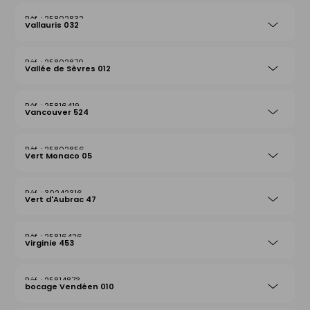
25802832
Vallauris 032
25802870
Vallée de Sèvres 012
25816419
Vancouver 524
25802856
Vert Monaco 05
30242316
Vert d'Aubrac 47
25816426
Virginie 453
25814873
bocage Vendéen 010