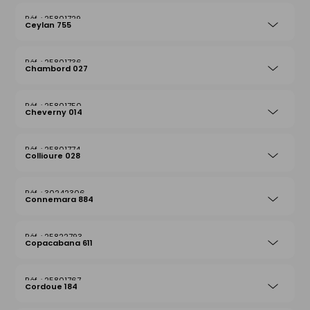
25801729
Ceylan 755
25801736
Chambord 027
25801750
Cheverny 014
25801774
Collioure 028
30242306
Connemara 884
25822793
Copacabana 611
25801767
Cordoue 184