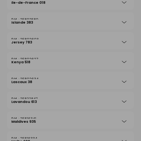
Ile-de-France 018
25802580
Islande 383
25802603
Jersey 783
25802627
Kenya 518
25802634
Lascaux 38
25822847
Lavandou 613
25816341
Maldives 935
25816334