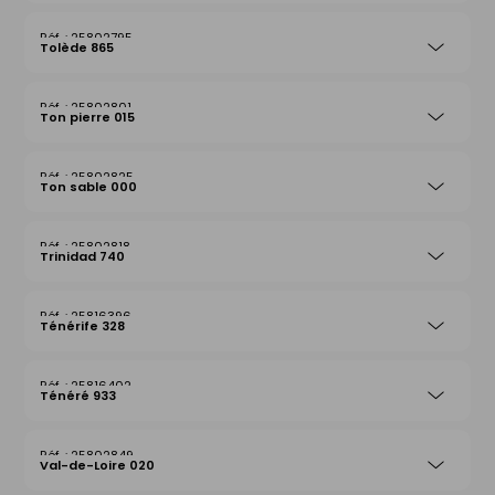
25802795
Tolède 865
25802801
Ton pierre 015
25802825
Ton sable 000
25802818
Trinidad 740
25816396
Ténérife 328
25816402
Ténéré 933
25802849
Val-de-Loire 020