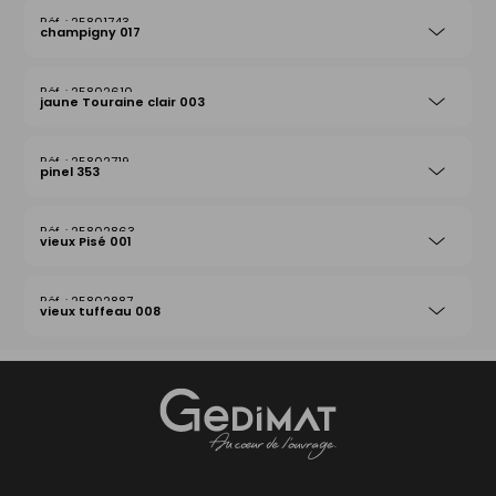
25801743
champigny 017
25802610
jaune Touraine clair 003
25802719
pinel 353
25802863
vieux Pisé 001
25802887
vieux tuffeau 008
Gedimat
- AU COEUR DE L'OUVRAGE