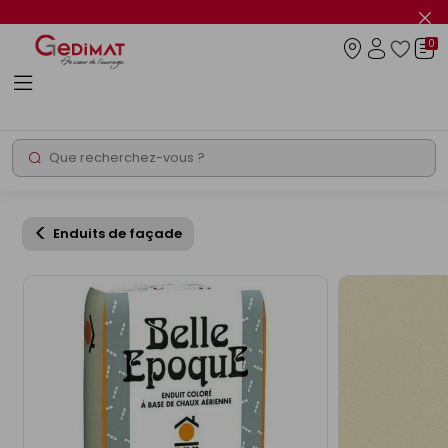
Panneau de gestion des cookies
Fer
le
0
flas
Connexio
info
Rechercher
Chantier express
Enduits de façade