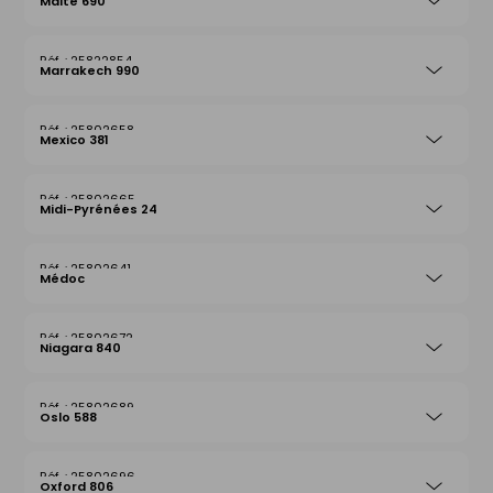
Malte 690
25822854
Marrakech 990
25802658
Mexico 381
25802665
Midi-Pyrénées 24
25802641
Médoc
25802672
Niagara 840
25802689
Oslo 588
25802696
Oxford 806