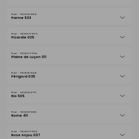
25816358
Parme 533
25802702
Picardie 025
25802726
Plaine de Luçon 011
25816365
Périgord 035
25816372
Rio 505
25816389
Rome 411
25802733
Rose Anjou 007