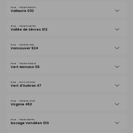
25802832
Vallauris 032
25802870
Vallée de Sèvres 012
25816419
Vancouver 524
25802856
Vert Monaco 05
30242316
Vert d'Aubrac 47
25816426
Virginie 453
25814873
bocage Vendéen 010