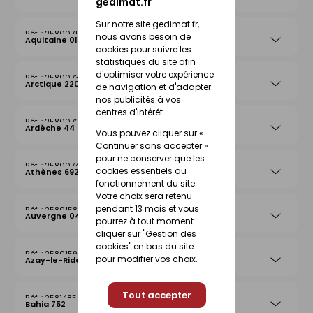
gedimat.fr
Sur notre site gedimat.fr,
25800715
nous avons besoin de
Aquitaine 019
cookies pour suivre les
statistiques du site afin
d'optimiser votre expérience
25800739
Arctique 220
de navigation et d'adapter
nos publicités à vos
centres d'intérêt.
25800722
Ardèche 44
Vous pouvez cliquer sur «
Continuer sans accepter »
pour ne conserver que les
25800746
cookies essentiels au
Athènes 692
fonctionnement du site.
Votre choix sera retenu
pendant 13 mois et vous
25801583
Auvergne 042
pourrez à tout moment
cliquer sur "Gestion des
cookies" en bas du site
25801590
pour modifier vos choix.
Azay-le-Rideau 026
Tout accepter
25814859
Bahia 752