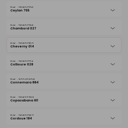
25801729
Ceylan 755
25801736
Chambord 027
25801750
Cheverny 014
25801774
Collioure 028
30242306
Connemara 884
25822793
Copacabana 611
25801767
Cordoue 184