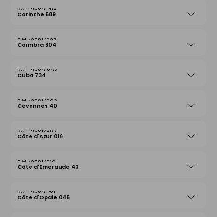
25801798
Corinthe 589
25814927
Coïmbra 804
25801804
Cuba 734
25814903
Cévennes 40
25814897
Côte d'Azur 016
25814910
Côte d'Emeraude 43
25801781
Côte d'Opale 045