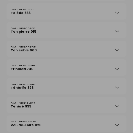
25802795
Tolède 865
25802801
Ton pierre 015
25802825
Ton sable 000
25802818
Trinidad 740
25816396
Ténérife 328
25816402
Ténéré 933
25802849
Val-de-Loire 020