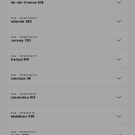
Ile-de-France 018
25802580
Islande 383
25802603
Jersey 783
25802627
Kenya 518
25802634
Lascaux 38
25822847
Lavandou 613
25816341
Maldives 935
25816334