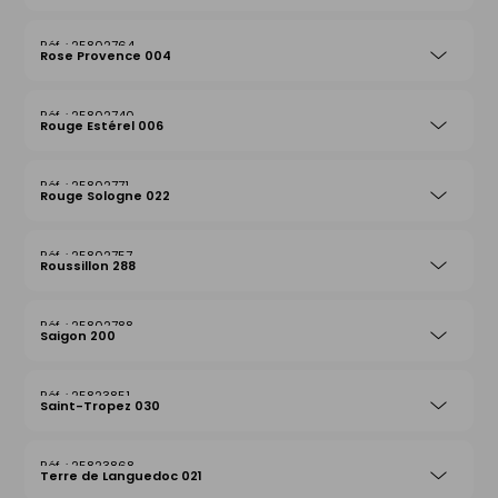
25802764
Rose Provence 004
25802740
Rouge Estérel 006
25802771
Rouge Sologne 022
25802757
Roussillon 288
25802788
Saigon 200
25823851
Saint-Tropez 030
25823868
Terre de Languedoc 021