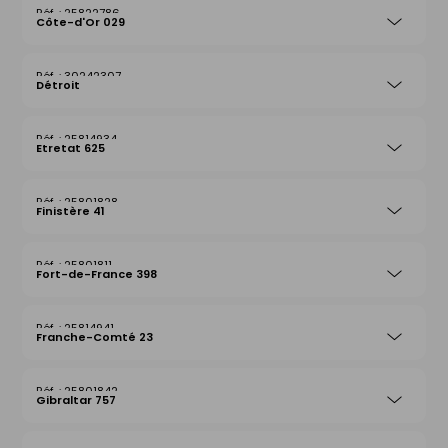
25822786
Côte-d'Or 029
30242307
Détroit
25814934
Etretat 625
25801828
Finistère 41
25801811
Fort-de-France 398
25814941
Franche-Comté 23
25801842
Gibraltar 757