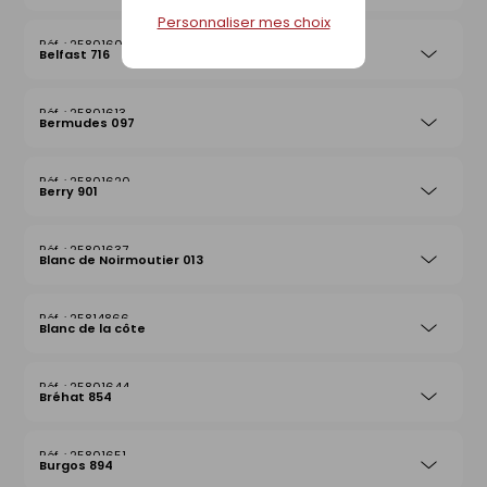
Personnaliser mes choix
25801606
Belfast 716
25801613
Bermudes 097
25801620
Berry 901
25801637
Blanc de Noirmoutier 013
25814866
Blanc de la côte
25801644
Bréhat 854
25801651
Burgos 894