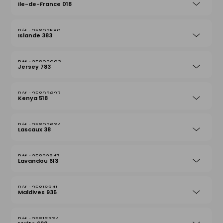
Ile-de-France 018
25802580
Islande 383
25802603
Jersey 783
25802627
Kenya 518
25802634
Lascaux 38
25822847
Lavandou 613
25816341
Maldives 935
25816334