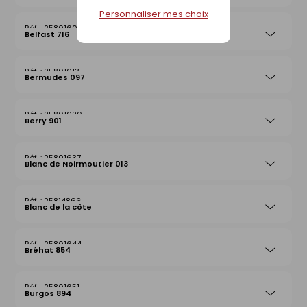
Personnaliser mes choix
25801606
Belfast 716
25801613
Bermudes 097
25801620
Berry 901
25801637
Blanc de Noirmoutier 013
25814866
Blanc de la côte
25801644
Bréhat 854
25801651
Burgos 894