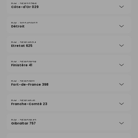
25822786
Côte-d'Or 029
30242307
Détroit
25814934
Etretat 625
25801828
Finistère 41
25801811
Fort-de-France 398
25814941
Franche-Comté 23
25801842
Gibraltar 757