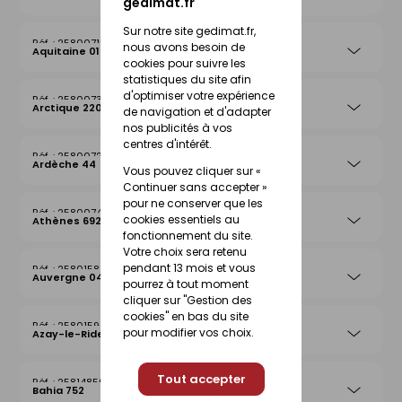
gedimat.fr
Sur notre site gedimat.fr,
25800715
nous avons besoin de
Aquitaine 019
cookies pour suivre les
statistiques du site afin
d'optimiser votre expérience
25800739
Arctique 220
de navigation et d'adapter
nos publicités à vos
centres d'intérêt.
25800722
Ardèche 44
Vous pouvez cliquer sur «
Continuer sans accepter »
pour ne conserver que les
25800746
cookies essentiels au
Athènes 692
fonctionnement du site.
Votre choix sera retenu
pendant 13 mois et vous
25801583
Auvergne 042
pourrez à tout moment
cliquer sur "Gestion des
cookies" en bas du site
25801590
pour modifier vos choix.
Azay-le-Rideau 026
Tout accepter
25814859
Bahia 752