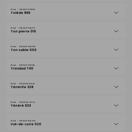
25802795
Tolède 865
25802801
Ton pierre 015
25802825
Ton sable 000
25802818
Trinidad 740
25816396
Ténérife 328
25816402
Ténéré 933
25802849
Val-de-Loire 020