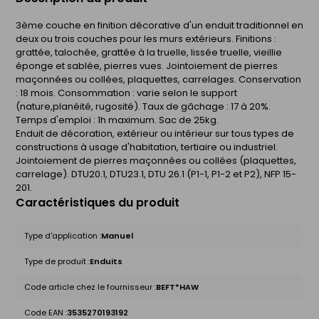
3ème couche en finition décorative d'un enduit traditionnel en
deux ou trois couches pour les murs extérieurs. Finitions :
grattée, talochée, grattée à la truelle, lissée truelle, vieillie
éponge et sablée, pierres vues. Jointoiement de pierres
maçonnées ou collées, plaquettes, carrelages. Conservation
: 18 mois. Consommation : varie selon le support
(nature,planéité, rugosité). Taux de gâchage : 17 à 20%.
Temps d'emploi : 1h maximum. Sac de 25kg.
Enduit de décoration, extérieur ou intérieur sur tous types de
constructions à usage d'habitation, tertiaire ou industriel.
Jointoiement de pierres maçonnées ou collées (plaquettes,
carrelage). DTU20.1, DTU23.1, DTU 26.1 (P1-1, P1-2 et P2), NFP 15-
201.
Caractéristiques du produit
Type d'application :
Manuel
Type de produit :
Enduits
Code article chez le fournisseur :
BEFT*HAW
Code EAN :
3535270193192