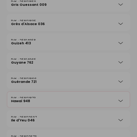
25801859
Gris Ouessant 009
25801835
Grès d'Alsace 036
25814958
Guizeh 413
25814965
Guyane 762
25801866
Guérande 721
25801873
Hawaï 948
25802597
Ile d'Yeu 046
25802573