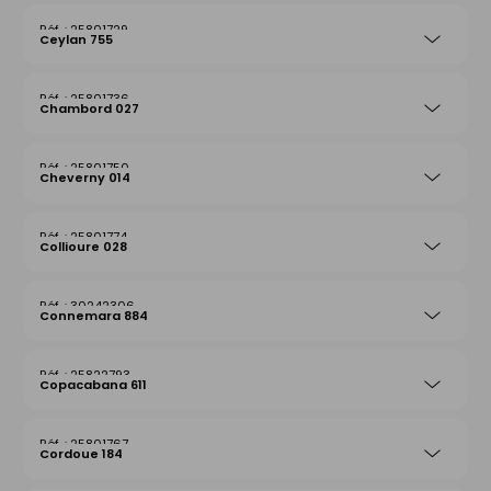
25801729
Ceylan 755
25801736
Chambord 027
25801750
Cheverny 014
25801774
Collioure 028
30242306
Connemara 884
25822793
Copacabana 611
25801767
Cordoue 184