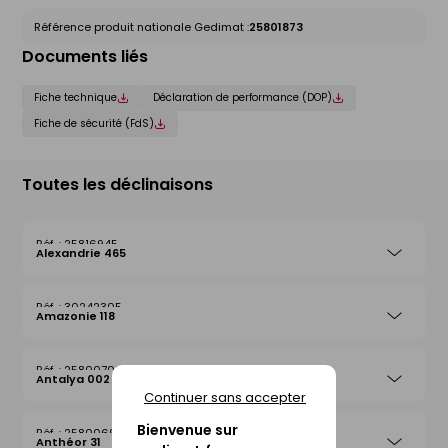
Référence produit nationale Gedimat :
25801873
Documents liés
Fiche technique
Déclaration de performance (DOP)
Fiche de sécurité (FdS)
Toutes les déclinaisons
25816945
Alexandrie 465
30242305
Amazonie 118
25800708
Antalya 002
Continuer sans accepter
Bienvenue sur
25800692
Anthéor 31