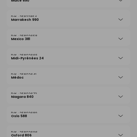
Malte 690
25822854
Marrakech 990
25802658
Mexico 381
25802665
Midi-Pyrénées 24
25802641
Médoc
25802672
Niagara 840
25802689
Oslo 588
25802696
Oxford 806