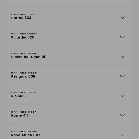
25816358
Parme 533
25802702
Picardie 025
25802726
Plaine de Luçon 011
25816365
Périgord 035
25816372
Rio 505
25816389
Rome 411
25802733
Rose Anjou 007