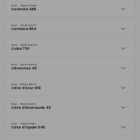
25801798
Corinthe 589
25814927
Coïmbra 804
25801804
Cuba 734
25814903
Cévennes 40
25814897
Côte d'Azur 016
25814910
Côte d'Emeraude 43
25801781
Côte d'Opale 045