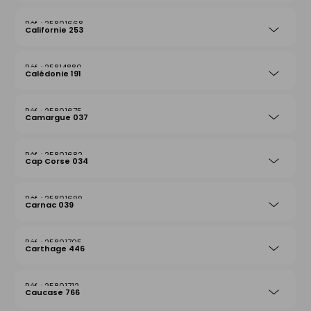
25801668
Californie 253
25814880
Calédonie 191
25801675
Camargue 037
25801682
Cap Corse 034
25801699
Carnac 039
25801705
Carthage 446
25801712
Caucase 766