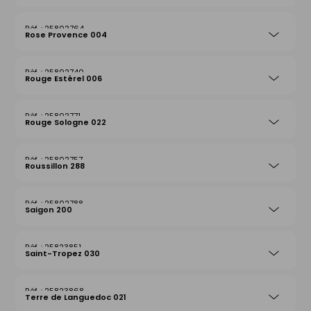
25802764
Rose Provence 004
25802740
Rouge Estérel 006
25802771
Rouge Sologne 022
25802757
Roussillon 288
25802788
Saigon 200
25823851
Saint-Tropez 030
25823868
Terre de Languedoc 021