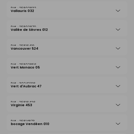
25802832
Vallauris 032
25802870
Vallée de Sèvres 012
25816419
Vancouver 524
25802856
Vert Monaco 05
30242316
Vert d'Aubrac 47
25816426
Virginie 453
25814873
bocage Vendéen 010