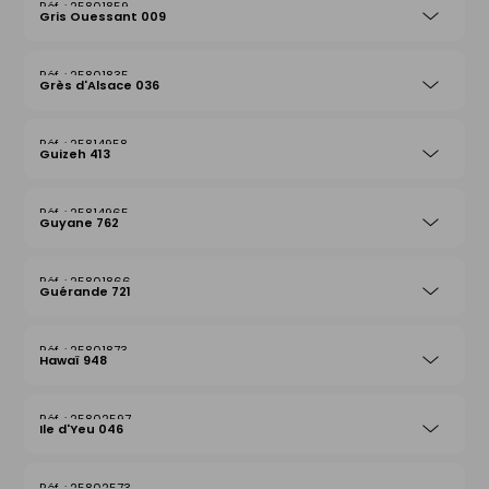
25801859
Gris Ouessant 009
25801835
Grès d'Alsace 036
25814958
Guizeh 413
25814965
Guyane 762
25801866
Guérande 721
25801873
Hawaï 948
25802597
Ile d'Yeu 046
25802573