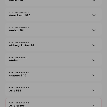
Malte 690
25822854
Marrakech 990
25802658
Mexico 381
25802665
Midi-Pyrénées 24
25802641
Médoc
25802672
Niagara 840
25802689
Oslo 588
25802696
Oxford 806