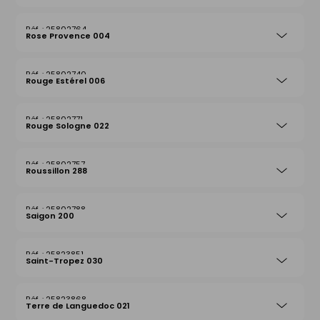
25802764
Rose Provence 004
25802740
Rouge Estérel 006
25802771
Rouge Sologne 022
25802757
Roussillon 288
25802788
Saigon 200
25823851
Saint-Tropez 030
25823868
Terre de Languedoc 021