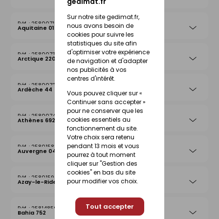
gedimat.fr
Sur notre site gedimat.fr,
25800715
nous avons besoin de
Aquitaine 019
cookies pour suivre les
statistiques du site afin
d'optimiser votre expérience
25800739
Arctique 220
de navigation et d'adapter
nos publicités à vos
centres d'intérêt.
25800722
Ardèche 44
Vous pouvez cliquer sur «
Continuer sans accepter »
pour ne conserver que les
25800746
cookies essentiels au
Athènes 692
fonctionnement du site.
Votre choix sera retenu
pendant 13 mois et vous
25801583
Auvergne 042
pourrez à tout moment
cliquer sur "Gestion des
cookies" en bas du site
25801590
pour modifier vos choix.
Azay-le-Rideau 026
Tout accepter
25814859
Bahia 752