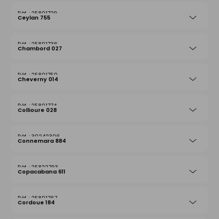
25801729
Ceylan 755
25801736
Chambord 027
25801750
Cheverny 014
25801774
Collioure 028
30242306
Connemara 884
25822793
Copacabana 611
25801767
Cordoue 184