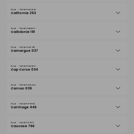
25801668
Californie 253
25814880
Calédonie 191
25801675
Camargue 037
25801682
Cap Corse 034
25801699
Carnac 039
25801705
Carthage 446
25801712
Caucase 766