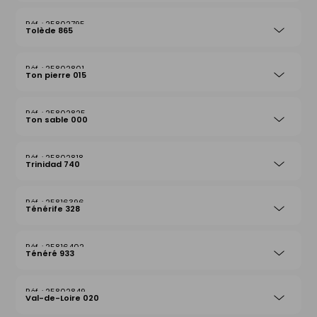
25802795
Tolède 865
25802801
Ton pierre 015
25802825
Ton sable 000
25802818
Trinidad 740
25816396
Ténérife 328
25816402
Ténéré 933
25802849
Val-de-Loire 020