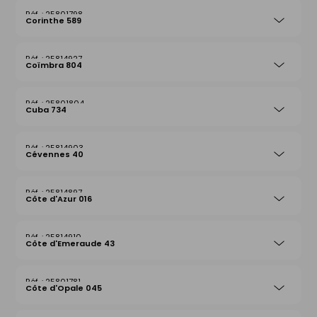
25801798
Corinthe 589
25814927
Coïmbra 804
25801804
Cuba 734
25814903
Cévennes 40
25814897
Côte d'Azur 016
25814910
Côte d'Emeraude 43
25801781
Côte d'Opale 045