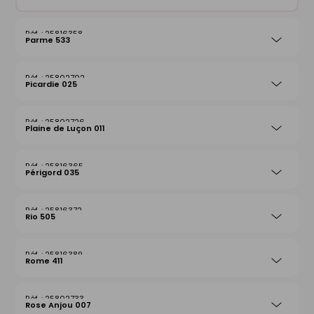
25816358
Parme 533
25802702
Picardie 025
25802726
Plaine de Luçon 011
25816365
Périgord 035
25816372
Rio 505
25816389
Rome 411
25802733
Rose Anjou 007