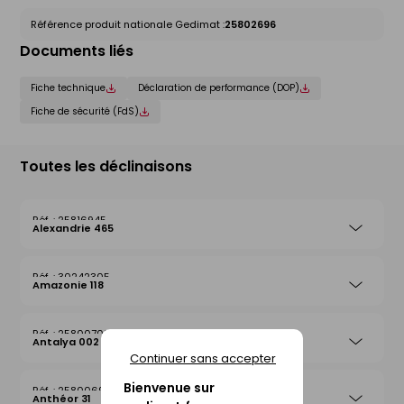
Référence produit nationale Gedimat :
25802696
Documents liés
Fiche technique
Déclaration de performance (DOP)
Fiche de sécurité (FdS)
Toutes les déclinaisons
25816945
Alexandrie 465
30242305
Amazonie 118
25800708
Antalya 002
Continuer sans accepter
Bienvenue sur
25800692
Anthéor 31