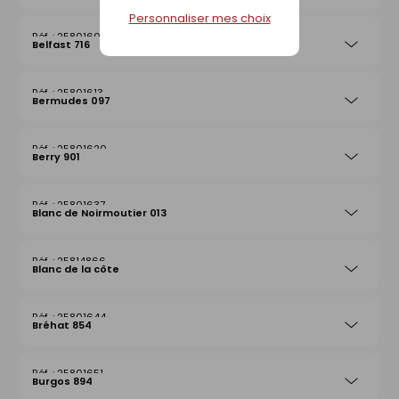
Personnaliser mes choix
25801606
Belfast 716
25801613
Bermudes 097
25801620
Berry 901
25801637
Blanc de Noirmoutier 013
25814866
Blanc de la côte
25801644
Bréhat 854
25801651
Burgos 894