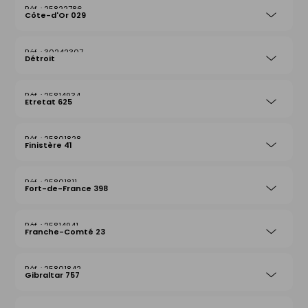
25822786
Côte-d'Or 029
30242307
Détroit
25814934
Etretat 625
25801828
Finistère 41
25801811
Fort-de-France 398
25814941
Franche-Comté 23
25801842
Gibraltar 757