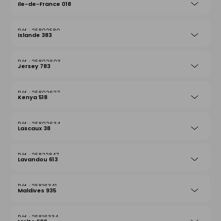
Ile-de-France 018
25802580
Islande 383
25802603
Jersey 783
25802627
Kenya 518
25802634
Lascaux 38
25822847
Lavandou 613
25816341
Maldives 935
25816334