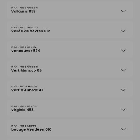
25802832
Vallauris 032
25802870
Vallée de Sèvres 012
25816419
Vancouver 524
25802856
Vert Monaco 05
30242316
Vert d'Aubrac 47
25816426
Virginie 453
25814873
bocage Vendéen 010