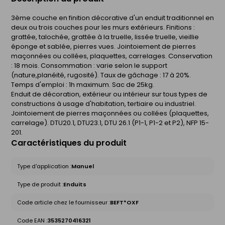
3ème couche en finition décorative d'un enduit traditionnel en
deux ou trois couches pour les murs extérieurs. Finitions :
grattée, talochée, grattée à la truelle, lissée truelle, vieillie
éponge et sablée, pierres vues. Jointoiement de pierres
maçonnées ou collées, plaquettes, carrelages. Conservation
: 18 mois. Consommation : varie selon le support
(nature,planéité, rugosité). Taux de gâchage : 17 à 20%.
Temps d'emploi : 1h maximum. Sac de 25kg.
Enduit de décoration, extérieur ou intérieur sur tous types de
constructions à usage d'habitation, tertiaire ou industriel.
Jointoiement de pierres maçonnées ou collées (plaquettes,
carrelage). DTU20.1, DTU23.1, DTU 26.1 (P1-1, P1-2 et P2), NFP 15-
201.
Caractéristiques du produit
Type d'application :
Manuel
Type de produit :
Enduits
Code article chez le fournisseur :
BEFT*OXF
Code EAN :
3535270416321