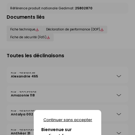
Référence produit nationale Gedimat :
25802870
Documents liés
Fiche technique
Déclaration de performance (DOP)
Fiche de sécurité (FdS)
Toutes les déclinaisons
25816945
Alexandrie 465
30242305
Amazonie 118
25800708
Antalya 002
Continuer sans accepter
Bienvenue sur
25800692
Anthéor 31