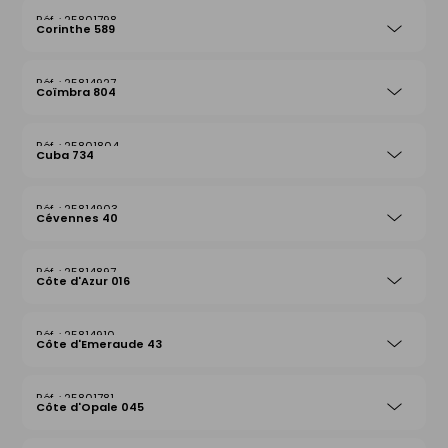
25801798
Corinthe 589
25814927
Coïmbra 804
25801804
Cuba 734
25814903
Cévennes 40
25814897
Côte d'Azur 016
25814910
Côte d'Emeraude 43
25801781
Côte d'Opale 045