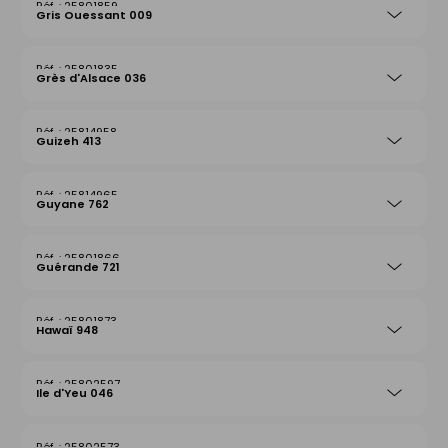
25801859
Gris Ouessant 009
25801835
Grès d'Alsace 036
25814958
Guizeh 413
25814965
Guyane 762
25801866
Guérande 721
25801873
Hawaï 948
25802597
Ile d'Yeu 046
25802573