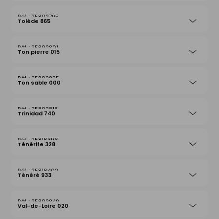
25802795
Tolède 865
25802801
Ton pierre 015
25802825
Ton sable 000
25802818
Trinidad 740
25816396
Ténérife 328
25816402
Ténéré 933
25802849
Val-de-Loire 020