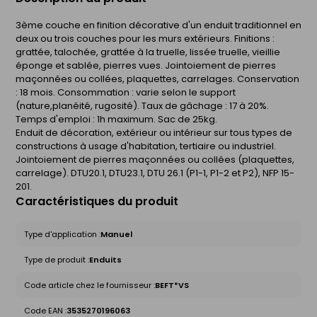
3ème couche en finition décorative d'un enduit traditionnel en
deux ou trois couches pour les murs extérieurs. Finitions :
grattée, talochée, grattée à la truelle, lissée truelle, vieillie
éponge et sablée, pierres vues. Jointoiement de pierres
maçonnées ou collées, plaquettes, carrelages. Conservation
: 18 mois. Consommation : varie selon le support
(nature,planéité, rugosité). Taux de gâchage : 17 à 20%.
Temps d'emploi : 1h maximum. Sac de 25kg.
Enduit de décoration, extérieur ou intérieur sur tous types de
constructions à usage d'habitation, tertiaire ou industriel.
Jointoiement de pierres maçonnées ou collées (plaquettes,
carrelage). DTU20.1, DTU23.1, DTU 26.1 (P1-1, P1-2 et P2), NFP 15-
201.
Caractéristiques du produit
Type d'application :
Manuel
Type de produit :
Enduits
Code article chez le fournisseur :
BEFT*VS
Code EAN :
3535270196063