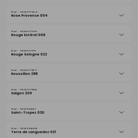
25802764
Rose Provence 004
25802740
Rouge Estérel 006
25802771
Rouge Sologne 022
25802757
Roussillon 288
25802788
Saigon 200
25823851
Saint-Tropez 030
25823868
Terre de Languedoc 021