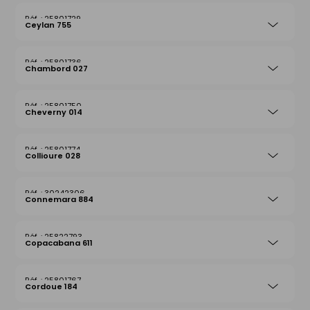
25801729
Ceylan 755
25801736
Chambord 027
25801750
Cheverny 014
25801774
Collioure 028
30242306
Connemara 884
25822793
Copacabana 611
25801767
Cordoue 184