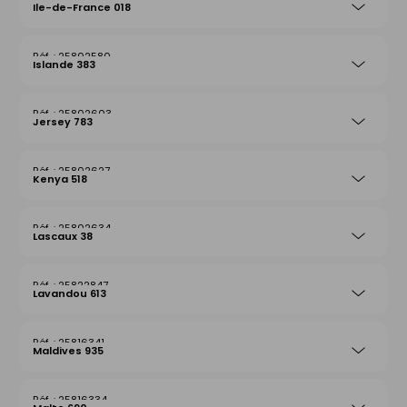
Ile-de-France 018
25802580
Islande 383
25802603
Jersey 783
25802627
Kenya 518
25802634
Lascaux 38
25822847
Lavandou 613
25816341
Maldives 935
25816334