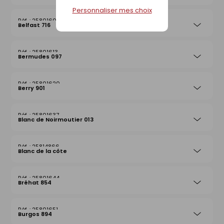
Personnaliser mes choix
25801606
Belfast 716
25801613
Bermudes 097
25801620
Berry 901
25801637
Blanc de Noirmoutier 013
25814866
Blanc de la côte
25801644
Bréhat 854
25801651
Burgos 894