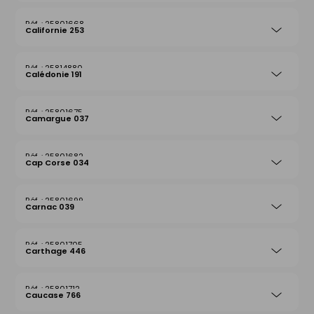
25801668
Californie 253
25814880
Calédonie 191
25801675
Camargue 037
25801682
Cap Corse 034
25801699
Carnac 039
25801705
Carthage 446
25801712
Caucase 766