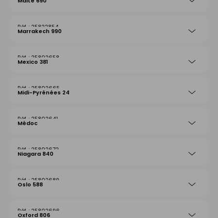
Malte 690
25822854
Marrakech 990
25802658
Mexico 381
25802665
Midi-Pyrénées 24
25802641
Médoc
25802672
Niagara 840
25802689
Oslo 588
25802696
Oxford 806