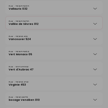
25802832
Vallauris 032
25802870
Vallée de Sèvres 012
25816419
Vancouver 524
25802856
Vert Monaco 05
30242316
Vert d'Aubrac 47
25816426
Virginie 453
25814873
bocage Vendéen 010