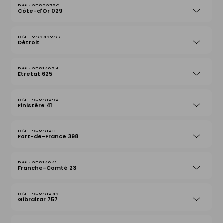
25822786
Côte-d'Or 029
30242307
Détroit
25814934
Etretat 625
25801828
Finistère 41
25801811
Fort-de-France 398
25814941
Franche-Comté 23
25801842
Gibraltar 757