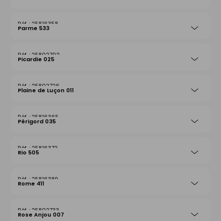
25816358
Parme 533
25802702
Picardie 025
25802726
Plaine de Luçon 011
25816365
Périgord 035
25816372
Rio 505
25816389
Rome 411
25802733
Rose Anjou 007