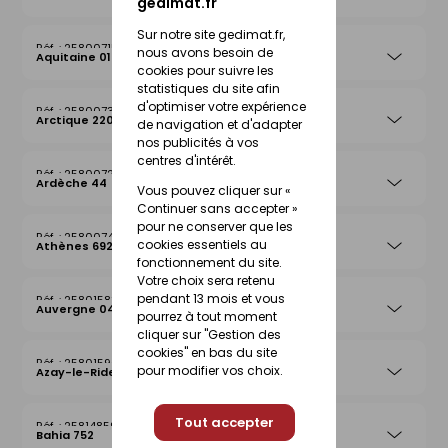
gedimat.fr
Sur notre site gedimat.fr,
25800715
nous avons besoin de
Aquitaine 019
cookies pour suivre les
statistiques du site afin
d'optimiser votre expérience
25800739
Arctique 220
de navigation et d'adapter
nos publicités à vos
centres d'intérêt.
25800722
Ardèche 44
Vous pouvez cliquer sur «
Continuer sans accepter »
pour ne conserver que les
25800746
cookies essentiels au
Athènes 692
fonctionnement du site.
Votre choix sera retenu
pendant 13 mois et vous
25801583
Auvergne 042
pourrez à tout moment
cliquer sur "Gestion des
cookies" en bas du site
25801590
pour modifier vos choix.
Azay-le-Rideau 026
Tout accepter
25814859
Bahia 752