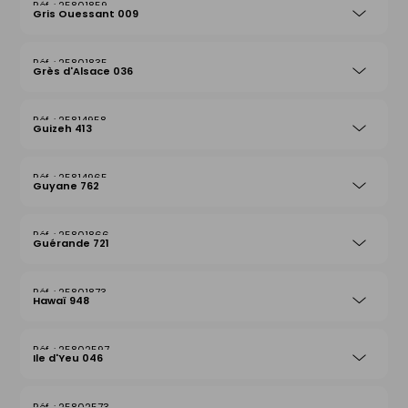
25801859
Gris Ouessant 009
25801835
Grès d'Alsace 036
25814958
Guizeh 413
25814965
Guyane 762
25801866
Guérande 721
25801873
Hawaï 948
25802597
Ile d'Yeu 046
25802573