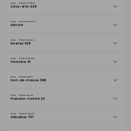
25822786
Côte-d'Or 029
30242307
Détroit
25814934
Etretat 625
25801828
Finistère 41
25801811
Fort-de-France 398
25814941
Franche-Comté 23
25801842
Gibraltar 757