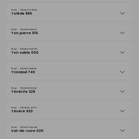
25802795
Tolède 865
25802801
Ton pierre 015
25802825
Ton sable 000
25802818
Trinidad 740
25816396
Ténérife 328
25816402
Ténéré 933
25802849
Val-de-Loire 020