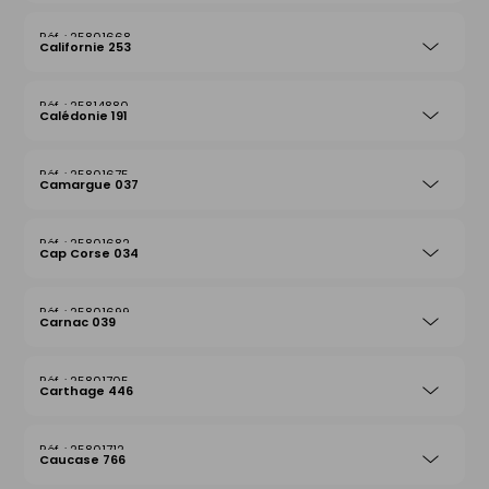
25801668
Californie 253
25814880
Calédonie 191
25801675
Camargue 037
25801682
Cap Corse 034
25801699
Carnac 039
25801705
Carthage 446
25801712
Caucase 766