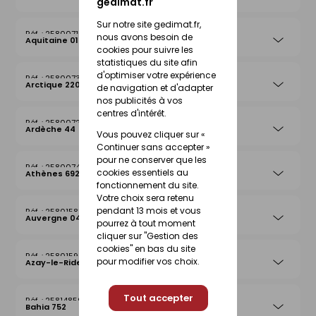
gedimat.fr
Sur notre site gedimat.fr,
25800715
nous avons besoin de
Aquitaine 019
cookies pour suivre les
statistiques du site afin
d'optimiser votre expérience
25800739
Arctique 220
de navigation et d'adapter
nos publicités à vos
centres d'intérêt.
25800722
Ardèche 44
Vous pouvez cliquer sur «
Continuer sans accepter »
pour ne conserver que les
25800746
cookies essentiels au
Athènes 692
fonctionnement du site.
Votre choix sera retenu
pendant 13 mois et vous
25801583
Auvergne 042
pourrez à tout moment
cliquer sur "Gestion des
cookies" en bas du site
25801590
pour modifier vos choix.
Azay-le-Rideau 026
Tout accepter
25814859
Bahia 752