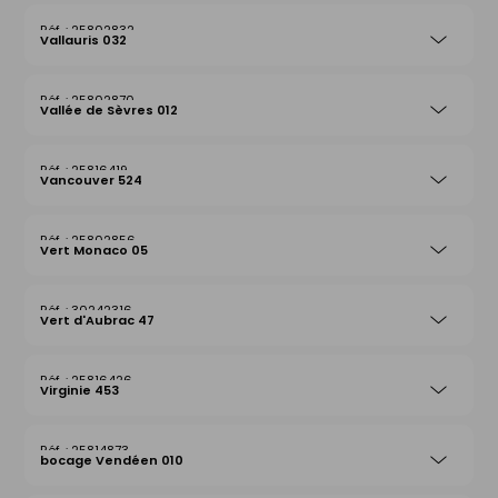
25802832
Vallauris 032
25802870
Vallée de Sèvres 012
25816419
Vancouver 524
25802856
Vert Monaco 05
30242316
Vert d'Aubrac 47
25816426
Virginie 453
25814873
bocage Vendéen 010