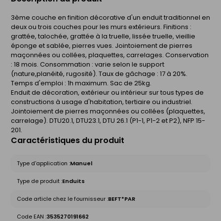
3ème couche en finition décorative d'un enduit traditionnel en
deux ou trois couches pour les murs extérieurs. Finitions :
grattée, talochée, grattée à la truelle, lissée truelle, vieillie
éponge et sablée, pierres vues. Jointoiement de pierres
maçonnées ou collées, plaquettes, carrelages. Conservation
: 18 mois. Consommation : varie selon le support
(nature,planéité, rugosité). Taux de gâchage : 17 à 20%.
Temps d'emploi : 1h maximum. Sac de 25kg.
Enduit de décoration, extérieur ou intérieur sur tous types de
constructions à usage d'habitation, tertiaire ou industriel.
Jointoiement de pierres maçonnées ou collées (plaquettes,
carrelage). DTU20.1, DTU23.1, DTU 26.1 (P1-1, P1-2 et P2), NFP 15-
201.
Caractéristiques du produit
Type d'application :
Manuel
Type de produit :
Enduits
Code article chez le fournisseur :
BEFT*PAR
Code EAN :
3535270191662