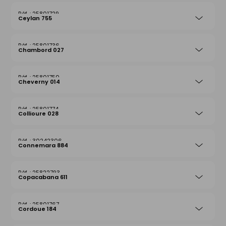
25801729
Ceylan 755
25801736
Chambord 027
25801750
Cheverny 014
25801774
Collioure 028
30242306
Connemara 884
25822793
Copacabana 611
25801767
Cordoue 184