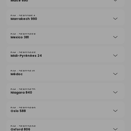
Malte 690
25822854
Marrakech 990
25802658
Mexico 381
25802665
Midi-Pyrénées 24
25802641
Médoc
25802672
Niagara 840
25802689
Oslo 588
25802696
Oxford 806