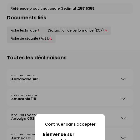
Référence produit nationale Gedimat :
25816358
Documents liés
Fiche technique
Déclaration de performance (DOP)
Fiche de sécurité (FdS)
Toutes les déclinaisons
25816945
Alexandrie 465
30242305
Amazonie 118
25800708
Antalya 002
Continuer sans accepter
Bienvenue sur
25800692
Anthéor 31