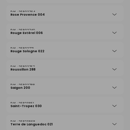
25802764
Rose Provence 004
25802740
Rouge Estérel 006
25802771
Rouge Sologne 022
25802757
Roussillon 288
25802788
Saigon 200
25823851
Saint-Tropez 030
25823868
Terre de Languedoc 021