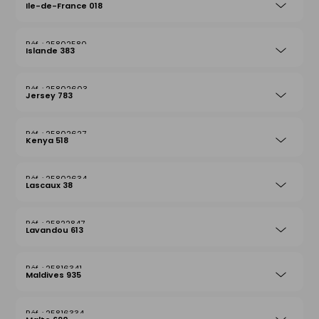
Ile-de-France 018
25802580
Islande 383
25802603
Jersey 783
25802627
Kenya 518
25802634
Lascaux 38
25822847
Lavandou 613
25816341
Maldives 935
25816334