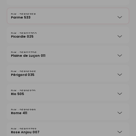
25816358
Parme 533
25802702
Picardie 025
25802726
Plaine de Luçon 011
25816365
Périgord 035
25816372
Rio 505
25816389
Rome 411
25802733
Rose Anjou 007