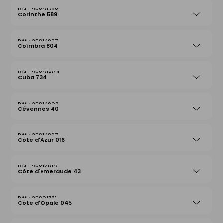
25801798
Corinthe 589
25814927
Coïmbra 804
25801804
Cuba 734
25814903
Cévennes 40
25814897
Côte d'Azur 016
25814910
Côte d'Emeraude 43
25801781
Côte d'Opale 045