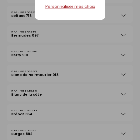
Personnaliser mes choix
25801606
Belfast 716
25801613
Bermudes 097
25801620
Berry 901
25801637
Blanc de Noirmoutier 013
25814866
Blanc de la côte
25801644
Bréhat 854
25801651
Burgos 894