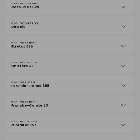
25822786
Côte-d'Or 029
30242307
Détroit
25814934
Etretat 625
25801828
Finistère 41
25801811
Fort-de-France 398
25814941
Franche-Comté 23
25801842
Gibraltar 757