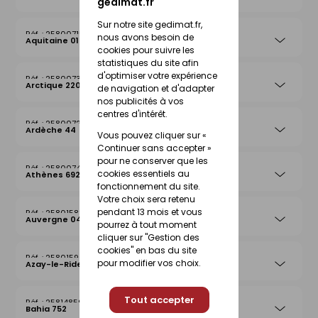
gedimat.fr
Sur notre site gedimat.fr,
25800715
nous avons besoin de
Aquitaine 019
cookies pour suivre les
statistiques du site afin
d'optimiser votre expérience
25800739
Arctique 220
de navigation et d'adapter
nos publicités à vos
centres d'intérêt.
25800722
Ardèche 44
Vous pouvez cliquer sur «
Continuer sans accepter »
pour ne conserver que les
25800746
cookies essentiels au
Athènes 692
fonctionnement du site.
Votre choix sera retenu
pendant 13 mois et vous
25801583
Auvergne 042
pourrez à tout moment
cliquer sur "Gestion des
cookies" en bas du site
25801590
pour modifier vos choix.
Azay-le-Rideau 026
Tout accepter
25814859
Bahia 752