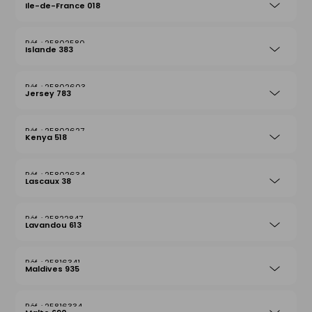
Ile-de-France 018
25802580
Islande 383
25802603
Jersey 783
25802627
Kenya 518
25802634
Lascaux 38
25822847
Lavandou 613
25816341
Maldives 935
25816334