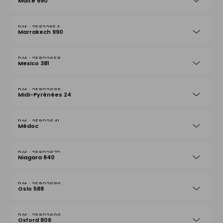
Malte 690
25822854
Marrakech 990
25802658
Mexico 381
25802665
Midi-Pyrénées 24
25802641
Médoc
25802672
Niagara 840
25802689
Oslo 588
25802696
Oxford 806