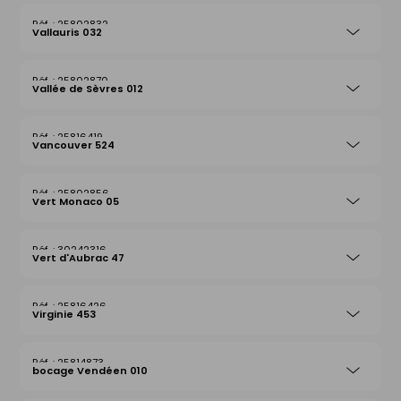
25802832
Vallauris 032
25802870
Vallée de Sèvres 012
25816419
Vancouver 524
25802856
Vert Monaco 05
30242316
Vert d'Aubrac 47
25816426
Virginie 453
25814873
bocage Vendéen 010