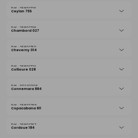
25801729
Ceylan 755
25801736
Chambord 027
25801750
Cheverny 014
25801774
Collioure 028
30242306
Connemara 884
25822793
Copacabana 611
25801767
Cordoue 184