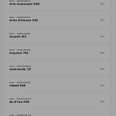
25801859
Gris Ouessant 009
25801835
Grès d'Alsace 036
25814958
Guizeh 413
25814965
Guyane 762
25801866
Guérande 721
25801873
Hawaï 948
25802597
Ile d'Yeu 046
25802573