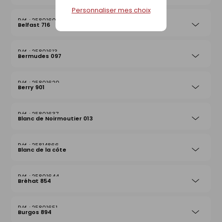
Personnaliser mes choix
25801606
Belfast 716
25801613
Bermudes 097
25801620
Berry 901
25801637
Blanc de Noirmoutier 013
25814866
Blanc de la côte
25801644
Bréhat 854
25801651
Burgos 894