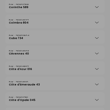
25801798
Corinthe 589
25814927
Coïmbra 804
25801804
Cuba 734
25814903
Cévennes 40
25814897
Côte d'Azur 016
25814910
Côte d'Emeraude 43
25801781
Côte d'Opale 045