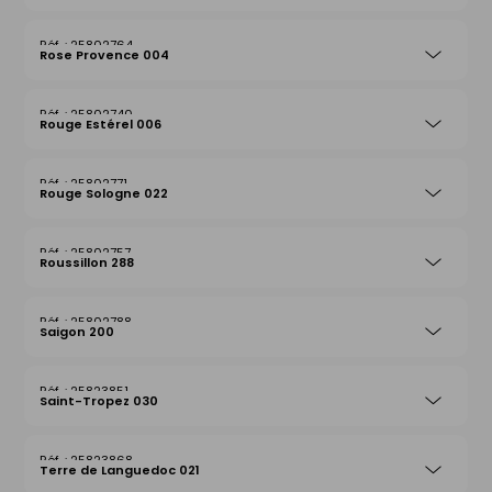
25802764
Rose Provence 004
25802740
Rouge Estérel 006
25802771
Rouge Sologne 022
25802757
Roussillon 288
25802788
Saigon 200
25823851
Saint-Tropez 030
25823868
Terre de Languedoc 021