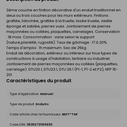
3ème couche en finition décorative d'un enduit traditionnel en
deux ou trois couches pour les murs extérieurs. Finitions :
grattée, talochée, grattée à la truelle, lissée truelle, vieillie
éponge et sablée, pierres vues. Jointoiement de pierres
maçonnées ou collées, plaquettes, carrelages. Conservation
: 18 mois. Consommation : varie selon le support
(nature,planéité, rugosité). Taux de gâchage : 17 à 20%.
Temps d'emploi : 1h maximum. Sac de 25kg.
Enduit de décoration, extérieur ou intérieur sur tous types de
constructions à usage d'habitation, tertiaire ou industriel.
Jointoiement de pierres maçonnées ou collées (plaquettes,
carrelage). DTU20.1, DTU23.1, DTU 26.1 (P1-1, P1-2 et P2), NFP 15-
201.
Caractéristiques du produit
Type d'application :
Manuel
Type de produit :
Enduits
Code article chez le fournisseur :
BEFT*TNF
Code EAN :
3535270184930