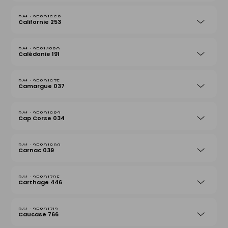
25801668
Californie 253
25814880
Calédonie 191
25801675
Camargue 037
25801682
Cap Corse 034
25801699
Carnac 039
25801705
Carthage 446
25801712
Caucase 766