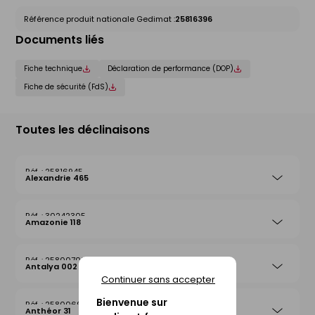
Référence produit nationale Gedimat :
25816396
Documents liés
Fiche technique
Déclaration de performance (DOP)
Fiche de sécurité (FdS)
Toutes les déclinaisons
25816945
Alexandrie 465
30242305
Amazonie 118
25800708
Antalya 002
Continuer sans accepter
Bienvenue sur
25800692
Anthéor 31