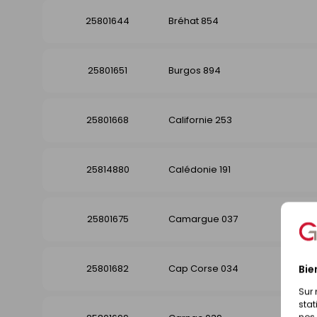
25801644
Bréhat 854
25801651
Burgos 894
25801668
Californie 253
25814880
Calédonie 191
25801675
Camargue 037
25801682
Cap Corse 034
Bie
Sur 
stat
nos 