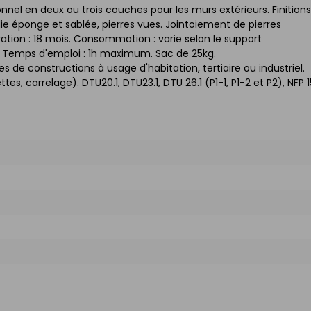
nel en deux ou trois couches pour les murs extérieurs. Finitions
eillie éponge et sablée, pierres vues. Jointoiement de pierres
tion : 18 mois. Consommation : varie selon le support
%. Temps d'emploi : 1h maximum. Sac de 25kg.
es de constructions à usage d'habitation, tertiaire ou industriel.
, carrelage). DTU20.1, DTU23.1, DTU 26.1 (P1-1, P1-2 et P2), NFP 