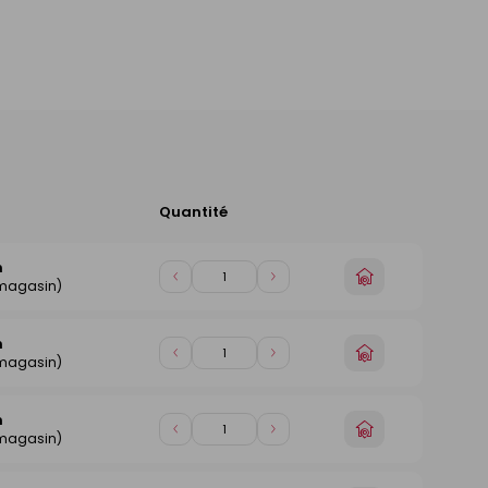
Quantité
Ajouter
au
panier
n
Choisir
Diminuer
Augmenter
 magasin)
un
de
de
magasin
1
1
n
Choisir
Diminuer
Augmenter
 magasin)
un
de
de
magasin
1
1
n
Choisir
Diminuer
Augmenter
 magasin)
un
de
de
magasin
1
1