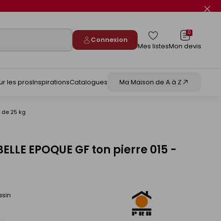
Fer
le
flas
info
0
Connexion
Mes listes
Mon devis
ur les pros
Inspirations
Catalogues
Ma Maison de A à Z
 de 25 kg
ELLE EPOQUE GF ton pierre 015 -
asin