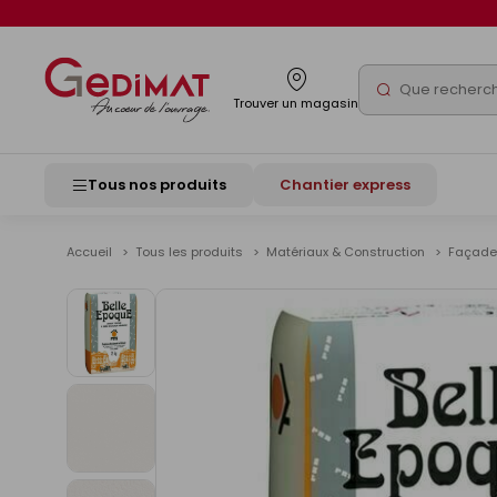
Panneau de gestion des cookies
Rechercher
Trouver un magasin
Tous nos produits
Chantier express
Accueil
Tous les produits
Matériaux & Construction
Façad
Voir
les
images