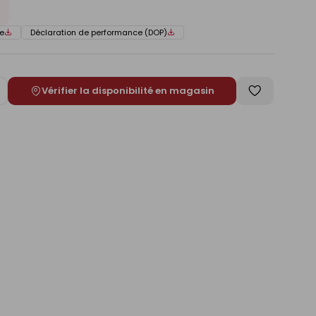
e
Déclaration de performance (DOP)
Vérifier la disponibilité en magasin
ugmenter
Enregistrer
e
comme
liste