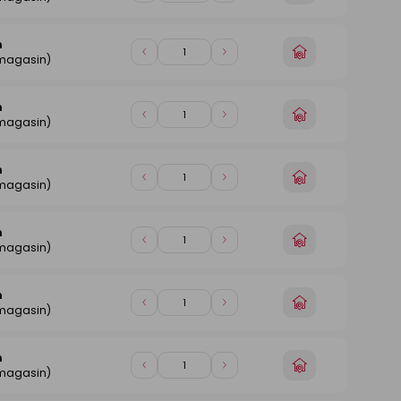
un
de
de
magasin
1
1
n
Choisir
Diminuer
Augmenter
 magasin)
un
de
de
magasin
1
1
n
Choisir
Diminuer
Augmenter
 magasin)
un
de
de
magasin
1
1
n
Choisir
Diminuer
Augmenter
 magasin)
un
de
de
magasin
1
1
n
Choisir
Diminuer
Augmenter
 magasin)
un
de
de
magasin
1
1
n
Choisir
Diminuer
Augmenter
 magasin)
un
de
de
magasin
1
1
n
Choisir
Diminuer
Augmenter
 magasin)
un
de
de
magasin