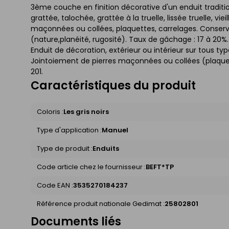
3ème couche en finition décorative d'un enduit tradition
grattée, talochée, grattée à la truelle, lissée truelle, vi
maçonnées ou collées, plaquettes, carrelages. Conserva
(nature,planéité, rugosité). Taux de gâchage : 17 à 20
Enduit de décoration, extérieur ou intérieur sur tous typ
Jointoiement de pierres maçonnées ou collées (plaquettes
201.
Caractéristiques du produit
Coloris :
Les gris noirs
Type d'application :
Manuel
Type de produit :
Enduits
Code article chez le fournisseur :
BEFT*TP
Code EAN :
3535270184237
Référence produit nationale Gedimat :
25802801
Documents liés