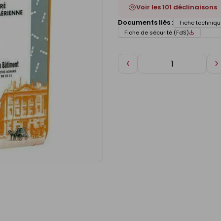
Voir les 101 déclinaisons
Documents liés :
Fiche techniqu
Fiche de sécurité (FdS)
Diminuer
A
de
d
1
1