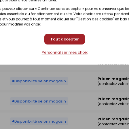
Disponibilité selon magasin
(contactez votre
 pouvez cliquer sur « Continuer sans accepter » pour ne conserver que le
ies essentiels au fonctionnement du site. Votre choix sera retenu pendant
Prix en magasi
 et vous pourrez à tout moment cliquer sur "Gestion des cookies" en bas
Disponibilité selon magasin
(contactez votre
 pour modifier vos choix.
Prix en magasi
Tout accepter
Disponibilité selon magasin
(contactez votre
Personnaliser mes choix
Prix en magasi
Disponibilité selon magasin
(contactez votre
Prix en magasi
Disponibilité selon magasin
(contactez votre
Prix en magasi
Disponibilité selon magasin
(contactez votre
Prix en magasi
Disponibilité selon magasin
(contactez votre